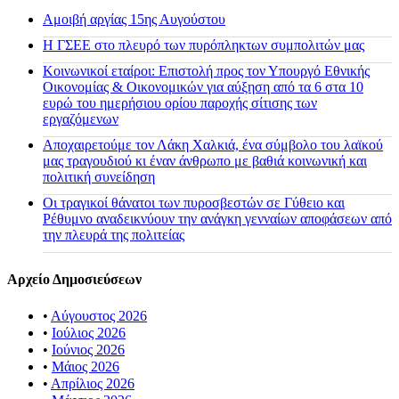
Αμοιβή αργίας 15ης Αυγούστου
H ΓΣΕΕ στο πλευρό των πυρόπληκτων συμπολιτών μας
Κοινωνικοί εταίροι: Επιστολή προς τον Υπουργό Εθνικής
Οικονομίας & Οικονομικών για αύξηση από τα 6 στα 10
ευρώ του ημερήσιου ορίου παροχής σίτισης των
εργαζόμενων
Αποχαιρετούμε τον Λάκη Χαλκιά, ένα σύμβολο του λαϊκού
μας τραγουδιού κι έναν άνθρωπο με βαθιά κοινωνική και
πολιτική συνείδηση
Οι τραγικοί θάνατοι των πυροσβεστών σε Γύθειο και
Ρέθυμνο αναδεικνύουν την ανάγκη γενναίων αποφάσεων από
την πλευρά της πολιτείας
Αρχείο Δημοσιεύσεων
•
Αύγουστος 2026
•
Ιούλιος 2026
•
Ιούνιος 2026
•
Μάιος 2026
•
Απρίλιος 2026