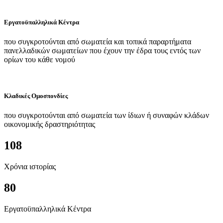
Εργατοϋπαλληλικά Κέντρα
που συγκροτούνται από σωματεία και τοπικά παραρτήματα
πανελλαδικών σωματείων που έχουν την έδρα τους εντός των
ορίων του κάθε νομού
Κλαδικές Ομοσπονδίες
που συγκροτούνται από σωματεία των ίδιων ή συναφών κλάδων
οικονομικής δραστηριότητας
108
Χρόνια ιστορίας
80
Εργατοϋπαλληλικά Κέντρα