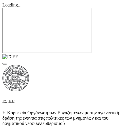
Loading...
Γ.Σ.Ε.Ε
Η Κορυφαία Οργάνωση των Εργαζομένων με την αγωνιστική
δράση της ενάντια στις πολιτικές των μνημονίων και του
δογματικού νεοφιλελευθερισμού