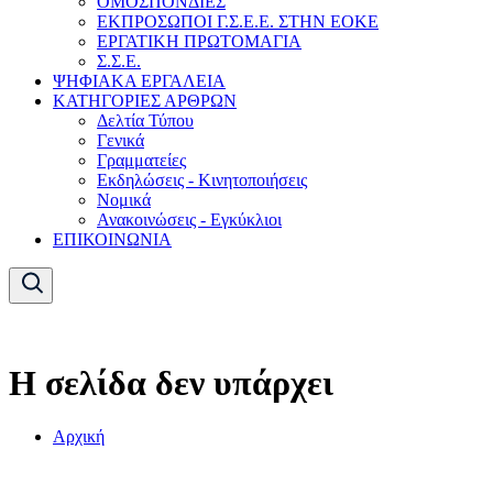
ΟΜΟΣΠΟΝΔΙΕΣ
ΕΚΠΡΟΣΩΠΟΙ Γ.Σ.Ε.Ε. ΣΤΗΝ ΕΟΚΕ
ΕΡΓΑΤΙΚΗ ΠΡΩΤΟΜΑΓΙΑ
Σ.Σ.Ε.
ΨΗΦΙΑΚΑ ΕΡΓΑΛΕΙΑ
ΚΑΤΗΓΟΡΙΕΣ ΑΡΘΡΩΝ
Δελτία Τύπου
Γενικά
Γραμματείες
Εκδηλώσεις - Κινητοποιήσεις
Νομικά
Ανακοινώσεις - Εγκύκλιοι
ΕΠΙΚΟΙΝΩΝΙΑ
Η σελίδα δεν υπάρχει
Αρχική