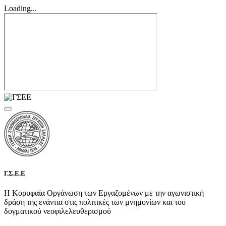
Loading...
Γ.Σ.Ε.Ε
Η Κορυφαία Οργάνωση των Εργαζομένων με την αγωνιστική
δράση της ενάντια στις πολιτικές των μνημονίων και του
δογματικού νεοφιλελευθερισμού