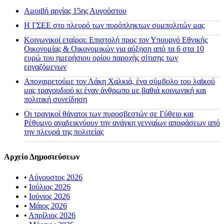
Αμοιβή αργίας 15ης Αυγούστου
H ΓΣΕΕ στο πλευρό των πυρόπληκτων συμπολιτών μας
Κοινωνικοί εταίροι: Επιστολή προς τον Υπουργό Εθνικής
Οικονομίας & Οικονομικών για αύξηση από τα 6 στα 10
ευρώ του ημερήσιου ορίου παροχής σίτισης των
εργαζόμενων
Αποχαιρετούμε τον Λάκη Χαλκιά, ένα σύμβολο του λαϊκού
μας τραγουδιού κι έναν άνθρωπο με βαθιά κοινωνική και
πολιτική συνείδηση
Οι τραγικοί θάνατοι των πυροσβεστών σε Γύθειο και
Ρέθυμνο αναδεικνύουν την ανάγκη γενναίων αποφάσεων από
την πλευρά της πολιτείας
Αρχείο Δημοσιεύσεων
•
Αύγουστος 2026
•
Ιούλιος 2026
•
Ιούνιος 2026
•
Μάιος 2026
•
Απρίλιος 2026