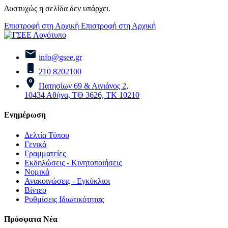
Δυστυχώς η σελίδα δεν υπάρχει.
Επιστροφή στη Αρχική
Επιστροφή στη Αρχική
info@gsee.gr
210 8202100
Πατησίων 69 & Αινιάνος 2,
10434 Αθήνα, ΤΘ 3626, ΤΚ 10210
Ενημέρωση
Δελτία Τύπου
Γενικά
Γραμματείες
Εκδηλώσεις - Κινητοποιήσεις
Νομικά
Ανακοινώσεις - Εγκύκλιοι
Βίντεο
Ρυθμίσεις Ιδιωτικότητας
Πρόσφατα Νέα