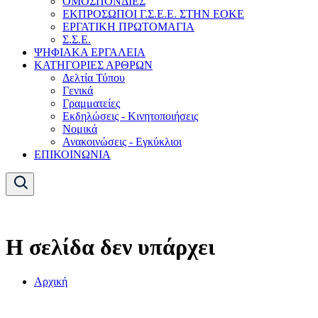
ΟΜΟΣΠΟΝΔΙΕΣ
ΕΚΠΡΟΣΩΠΟΙ Γ.Σ.Ε.Ε. ΣΤΗΝ ΕΟΚΕ
ΕΡΓΑΤΙΚΗ ΠΡΩΤΟΜΑΓΙΑ
Σ.Σ.Ε.
ΨΗΦΙΑΚΑ ΕΡΓΑΛΕΙΑ
ΚΑΤΗΓΟΡΙΕΣ ΑΡΘΡΩΝ
Δελτία Τύπου
Γενικά
Γραμματείες
Εκδηλώσεις - Κινητοποιήσεις
Νομικά
Ανακοινώσεις - Εγκύκλιοι
ΕΠΙΚΟΙΝΩΝΙΑ
Η σελίδα δεν υπάρχει
Αρχική