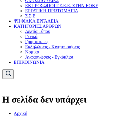
ΟΜΟΣΠΟΝΔΙΕΣ
ΕΚΠΡΟΣΩΠΟΙ Γ.Σ.Ε.Ε. ΣΤΗΝ ΕΟΚΕ
ΕΡΓΑΤΙΚΗ ΠΡΩΤΟΜΑΓΙΑ
Σ.Σ.Ε.
ΨΗΦΙΑΚΑ ΕΡΓΑΛΕΙΑ
ΚΑΤΗΓΟΡΙΕΣ ΑΡΘΡΩΝ
Δελτία Τύπου
Γενικά
Γραμματείες
Εκδηλώσεις - Κινητοποιήσεις
Νομικά
Ανακοινώσεις - Εγκύκλιοι
ΕΠΙΚΟΙΝΩΝΙΑ
Η σελίδα δεν υπάρχει
Αρχική