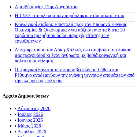
Αμοιβή αργίας 15ης Αυγούστου
H ΓΣΕΕ στο πλευρό των πυρόπληκτων συμπολιτών μας
Κοινωνικοί εταίροι: Επιστολή προς τον Υπουργό Εθνικής
Οικονομίας & Οικονομικών για αύξηση από τα 6 στα 10
ευρώ του ημερήσιου ορίου παροχής σίτισης των
εργαζόμενων
Αποχαιρετούμε τον Λάκη Χαλκιά, ένα σύμβολο του λαϊκού
μας τραγουδιού κι έναν άνθρωπο με βαθιά κοινωνική και
πολιτική συνείδηση
Οι τραγικοί θάνατοι των πυροσβεστών σε Γύθειο και
Ρέθυμνο αναδεικνύουν την ανάγκη γενναίων αποφάσεων από
την πλευρά της πολιτείας
Αρχείο Δημοσιεύσεων
•
Αύγουστος 2026
•
Ιούλιος 2026
•
Ιούνιος 2026
•
Μάιος 2026
•
Απρίλιος 2026