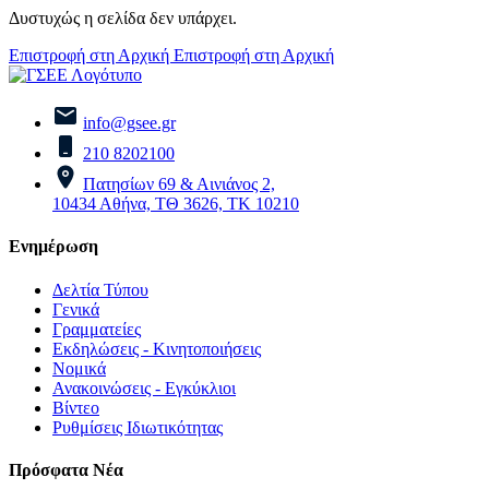
Δυστυχώς η σελίδα δεν υπάρχει.
Επιστροφή στη Αρχική
Επιστροφή στη Αρχική
info@gsee.gr
210 8202100
Πατησίων 69 & Αινιάνος 2,
10434 Αθήνα, ΤΘ 3626, ΤΚ 10210
Ενημέρωση
Δελτία Τύπου
Γενικά
Γραμματείες
Εκδηλώσεις - Κινητοποιήσεις
Νομικά
Ανακοινώσεις - Εγκύκλιοι
Βίντεο
Ρυθμίσεις Ιδιωτικότητας
Πρόσφατα Νέα