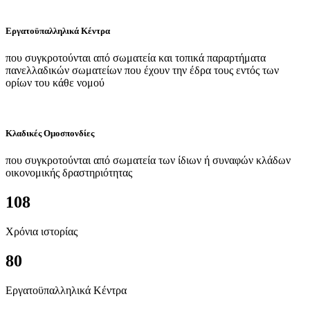
Εργατοϋπαλληλικά Κέντρα
που συγκροτούνται από σωματεία και τοπικά παραρτήματα
πανελλαδικών σωματείων που έχουν την έδρα τους εντός των
ορίων του κάθε νομού
Κλαδικές Ομοσπονδίες
που συγκροτούνται από σωματεία των ίδιων ή συναφών κλάδων
οικονομικής δραστηριότητας
108
Χρόνια ιστορίας
80
Εργατοϋπαλληλικά Κέντρα