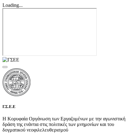
Loading...
Γ.Σ.Ε.Ε
Η Κορυφαία Οργάνωση των Εργαζομένων με την αγωνιστική
δράση της ενάντια στις πολιτικές των μνημονίων και του
δογματικού νεοφιλελευθερισμού