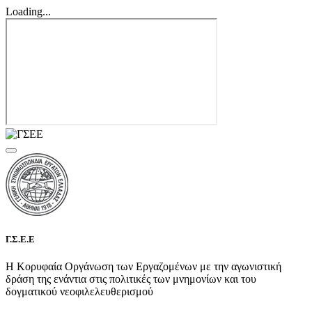
Loading...
Γ.Σ.Ε.Ε
Η Κορυφαία Οργάνωση των Εργαζομένων με την αγωνιστική
δράση της ενάντια στις πολιτικές των μνημονίων και του
δογματικού νεοφιλελευθερισμού