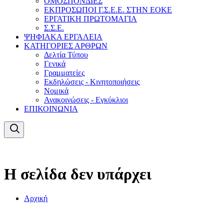
ΟΜΟΣΠΟΝΔΙΕΣ
ΕΚΠΡΟΣΩΠΟΙ Γ.Σ.Ε.Ε. ΣΤΗΝ ΕΟΚΕ
ΕΡΓΑΤΙΚΗ ΠΡΩΤΟΜΑΓΙΑ
Σ.Σ.Ε.
ΨΗΦΙΑΚΑ ΕΡΓΑΛΕΙΑ
ΚΑΤΗΓΟΡΙΕΣ ΑΡΘΡΩΝ
Δελτία Τύπου
Γενικά
Γραμματείες
Εκδηλώσεις - Κινητοποιήσεις
Νομικά
Ανακοινώσεις - Εγκύκλιοι
ΕΠΙΚΟΙΝΩΝΙΑ
Η σελίδα δεν υπάρχει
Αρχική