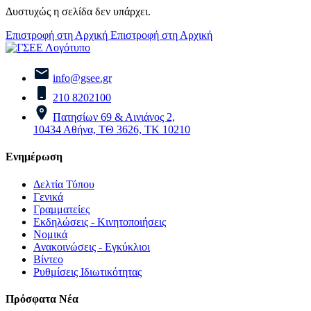
Δυστυχώς η σελίδα δεν υπάρχει.
Επιστροφή στη Αρχική
Επιστροφή στη Αρχική
info@gsee.gr
210 8202100
Πατησίων 69 & Αινιάνος 2,
10434 Αθήνα, ΤΘ 3626, ΤΚ 10210
Ενημέρωση
Δελτία Τύπου
Γενικά
Γραμματείες
Εκδηλώσεις - Κινητοποιήσεις
Νομικά
Ανακοινώσεις - Εγκύκλιοι
Βίντεο
Ρυθμίσεις Ιδιωτικότητας
Πρόσφατα Νέα