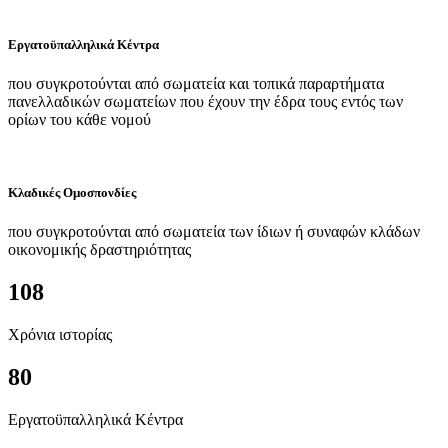
Εργατοϋπαλληλικά Κέντρα
που συγκροτούνται από σωματεία και τοπικά παραρτήματα
πανελλαδικών σωματείων που έχουν την έδρα τους εντός των
ορίων του κάθε νομού
Κλαδικές Ομοσπονδίες
που συγκροτούνται από σωματεία των ίδιων ή συναφών κλάδων
οικονομικής δραστηριότητας
108
Χρόνια ιστορίας
80
Εργατοϋπαλληλικά Κέντρα