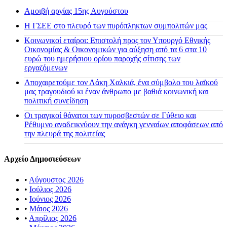
Αμοιβή αργίας 15ης Αυγούστου
H ΓΣΕΕ στο πλευρό των πυρόπληκτων συμπολιτών μας
Κοινωνικοί εταίροι: Επιστολή προς τον Υπουργό Εθνικής
Οικονομίας & Οικονομικών για αύξηση από τα 6 στα 10
ευρώ του ημερήσιου ορίου παροχής σίτισης των
εργαζόμενων
Αποχαιρετούμε τον Λάκη Χαλκιά, ένα σύμβολο του λαϊκού
μας τραγουδιού κι έναν άνθρωπο με βαθιά κοινωνική και
πολιτική συνείδηση
Οι τραγικοί θάνατοι των πυροσβεστών σε Γύθειο και
Ρέθυμνο αναδεικνύουν την ανάγκη γενναίων αποφάσεων από
την πλευρά της πολιτείας
Αρχείο Δημοσιεύσεων
•
Αύγουστος 2026
•
Ιούλιος 2026
•
Ιούνιος 2026
•
Μάιος 2026
•
Απρίλιος 2026