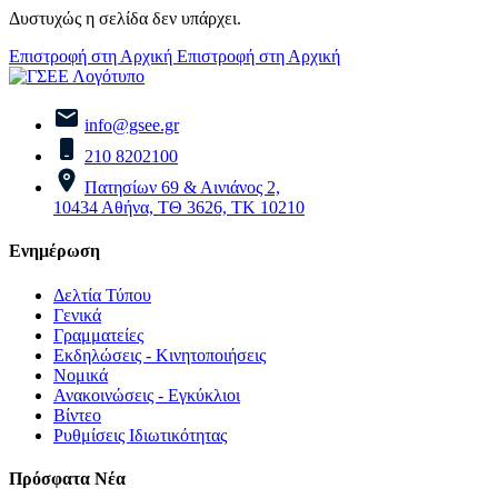
Δυστυχώς η σελίδα δεν υπάρχει.
Επιστροφή στη Αρχική
Επιστροφή στη Αρχική
info@gsee.gr
210 8202100
Πατησίων 69 & Αινιάνος 2,
10434 Αθήνα, ΤΘ 3626, ΤΚ 10210
Ενημέρωση
Δελτία Τύπου
Γενικά
Γραμματείες
Εκδηλώσεις - Κινητοποιήσεις
Νομικά
Ανακοινώσεις - Εγκύκλιοι
Βίντεο
Ρυθμίσεις Ιδιωτικότητας
Πρόσφατα Νέα