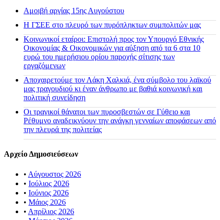
Αμοιβή αργίας 15ης Αυγούστου
H ΓΣΕΕ στο πλευρό των πυρόπληκτων συμπολιτών μας
Κοινωνικοί εταίροι: Επιστολή προς τον Υπουργό Εθνικής
Οικονομίας & Οικονομικών για αύξηση από τα 6 στα 10
ευρώ του ημερήσιου ορίου παροχής σίτισης των
εργαζόμενων
Αποχαιρετούμε τον Λάκη Χαλκιά, ένα σύμβολο του λαϊκού
μας τραγουδιού κι έναν άνθρωπο με βαθιά κοινωνική και
πολιτική συνείδηση
Οι τραγικοί θάνατοι των πυροσβεστών σε Γύθειο και
Ρέθυμνο αναδεικνύουν την ανάγκη γενναίων αποφάσεων από
την πλευρά της πολιτείας
Αρχείο Δημοσιεύσεων
•
Αύγουστος 2026
•
Ιούλιος 2026
•
Ιούνιος 2026
•
Μάιος 2026
•
Απρίλιος 2026