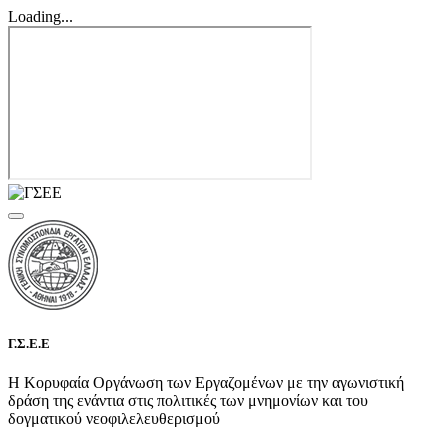
Loading...
Γ.Σ.Ε.Ε
Η Κορυφαία Οργάνωση των Εργαζομένων με την αγωνιστική
δράση της ενάντια στις πολιτικές των μνημονίων και του
δογματικού νεοφιλελευθερισμού