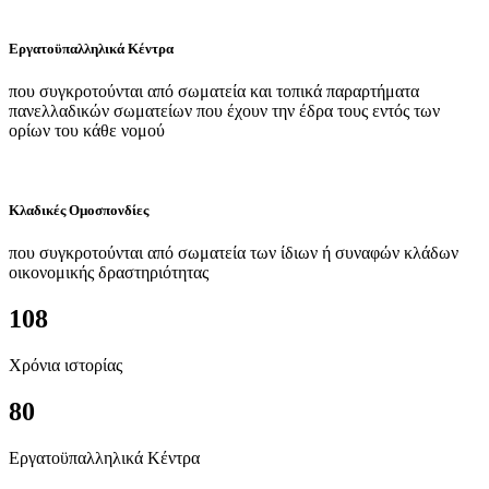
Εργατοϋπαλληλικά Κέντρα
που συγκροτούνται από σωματεία και τοπικά παραρτήματα
πανελλαδικών σωματείων που έχουν την έδρα τους εντός των
ορίων του κάθε νομού
Κλαδικές Ομοσπονδίες
που συγκροτούνται από σωματεία των ίδιων ή συναφών κλάδων
οικονομικής δραστηριότητας
108
Χρόνια ιστορίας
80
Εργατοϋπαλληλικά Κέντρα