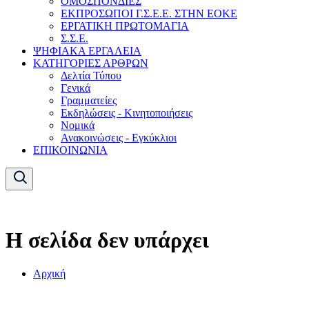
ΟΜΟΣΠΟΝΔΙΕΣ
ΕΚΠΡΟΣΩΠΟΙ Γ.Σ.Ε.Ε. ΣΤΗΝ ΕΟΚΕ
ΕΡΓΑΤΙΚΗ ΠΡΩΤΟΜΑΓΙΑ
Σ.Σ.Ε.
ΨΗΦΙΑΚΑ ΕΡΓΑΛΕΙΑ
ΚΑΤΗΓΟΡΙΕΣ ΑΡΘΡΩΝ
Δελτία Τύπου
Γενικά
Γραμματείες
Εκδηλώσεις - Κινητοποιήσεις
Νομικά
Ανακοινώσεις - Εγκύκλιοι
ΕΠΙΚΟΙΝΩΝΙΑ
Η σελίδα δεν υπάρχει
Αρχική