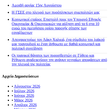
Αμοιβή αργίας 15ης Αυγούστου
H ΓΣΕΕ στο πλευρό των πυρόπληκτων συμπολιτών μας
Κοινωνικοί εταίροι: Επιστολή προς τον Υπουργό Εθνικής
Οικονομίας & Οικονομικών για αύξηση από τα 6 στα 10
ευρώ του ημερήσιου ορίου παροχής σίτισης των
εργαζόμενων
Αποχαιρετούμε τον Λάκη Χαλκιά, ένα σύμβολο του λαϊκού
μας τραγουδιού κι έναν άνθρωπο με βαθιά κοινωνική και
πολιτική συνείδηση
Οι τραγικοί θάνατοι των πυροσβεστών σε Γύθειο και
Ρέθυμνο αναδεικνύουν την ανάγκη γενναίων αποφάσεων από
την πλευρά της πολιτείας
Αρχείο Δημοσιεύσεων
•
Αύγουστος 2026
•
Ιούλιος 2026
•
Ιούνιος 2026
•
Μάιος 2026
•
Απρίλιος 2026