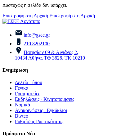
Δυστυχώς η σελίδα δεν υπάρχει.
Επιστροφή στη Αρχική
Επιστροφή στη Αρχική
info@gsee.gr
210 8202100
Πατησίων 69 & Αινιάνος 2,
10434 Αθήνα, ΤΘ 3626, ΤΚ 10210
Ενημέρωση
Δελτία Τύπου
Γενικά
Γραμματείες
Εκδηλώσεις - Κινητοποιήσεις
Νομικά
Ανακοινώσεις - Εγκύκλιοι
Βίντεο
Ρυθμίσεις Ιδιωτικότητας
Πρόσφατα Νέα