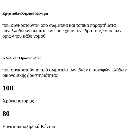
Εργατοϋπαλληλικά Κέντρα
που συγκροτούνται από σωματεία και τοπικά παραρτήματα
πανελλαδικών σωματείων που έχουν την έδρα τους εντός των
ορίων του κάθε νομού
Κλαδικές Ομοσπονδίες
που συγκροτούνται από σωματεία των ίδιων ή συναφών κλάδων
οικονομικής δραστηριότητας
108
Χρόνια ιστορίας
80
Εργατοϋπαλληλικά Κέντρα