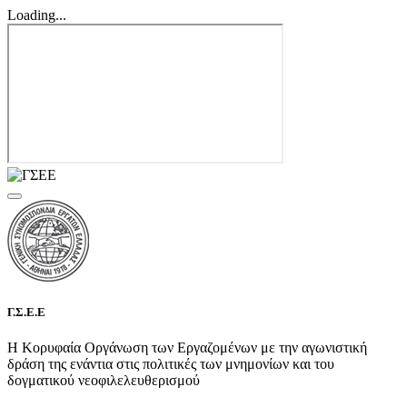
Loading...
Γ.Σ.Ε.Ε
Η Κορυφαία Οργάνωση των Εργαζομένων με την αγωνιστική
δράση της ενάντια στις πολιτικές των μνημονίων και του
δογματικού νεοφιλελευθερισμού