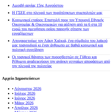
Αμοιβή αργίας 15ης Αυγούστου
H ΓΣΕΕ στο πλευρό των πυρόπληκτων συμπολιτών μας
Κοινωνικοί εταίροι: Επιστολή προς τον Υπουργό Εθνικής
Οικονομίας & Οικονομικών για αύξηση από τα 6 στα 10
ευρώ του ημερήσιου ορίου παροχής σίτισης των
εργαζόμενων
Αποχαιρετούμε τον Λάκη Χαλκιά, ένα σύμβολο του λαϊκού
μας τραγουδιού κι έναν άνθρωπο με βαθιά κοινωνική και
πολιτική συνείδηση
Οι τραγικοί θάνατοι των πυροσβεστών σε Γύθειο και
Ρέθυμνο αναδεικνύουν την ανάγκη γενναίων αποφάσεων από
την πλευρά της πολιτείας
Αρχείο Δημοσιεύσεων
•
Αύγουστος 2026
•
Ιούλιος 2026
•
Ιούνιος 2026
•
Μάιος 2026
•
Απρίλιος 2026