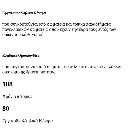
Εργατοϋπαλληλικά Κέντρα
που συγκροτούνται από σωματεία και τοπικά παραρτήματα
πανελλαδικών σωματείων που έχουν την έδρα τους εντός των
ορίων του κάθε νομού
Κλαδικές Ομοσπονδίες
που συγκροτούνται από σωματεία των ίδιων ή συναφών κλάδων
οικονομικής δραστηριότητας
108
Χρόνια ιστορίας
80
Εργατοϋπαλληλικά Κέντρα