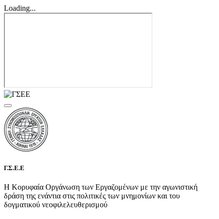
Loading...
Γ.Σ.Ε.Ε
Η Κορυφαία Οργάνωση των Εργαζομένων με την αγωνιστική
δράση της ενάντια στις πολιτικές των μνημονίων και του
δογματικού νεοφιλελευθερισμού