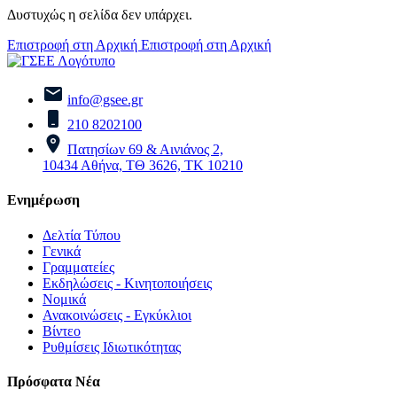
Δυστυχώς η σελίδα δεν υπάρχει.
Επιστροφή στη Αρχική
Επιστροφή στη Αρχική
info@gsee.gr
210 8202100
Πατησίων 69 & Αινιάνος 2,
10434 Αθήνα, ΤΘ 3626, ΤΚ 10210
Ενημέρωση
Δελτία Τύπου
Γενικά
Γραμματείες
Εκδηλώσεις - Κινητοποιήσεις
Νομικά
Ανακοινώσεις - Εγκύκλιοι
Βίντεο
Ρυθμίσεις Ιδιωτικότητας
Πρόσφατα Νέα