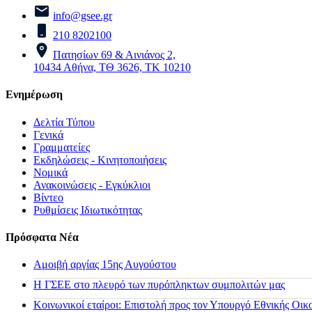
info@gsee.gr
210 8202100
Πατησίων 69 & Αινιάνος 2,
10434 Αθήνα, ΤΘ 3626, ΤΚ 10210
Ενημέρωση
Δελτία Τύπου
Γενικά
Γραμματείες
Εκδηλώσεις - Κινητοποιήσεις
Νομικά
Ανακοινώσεις - Εγκύκλιοι
Βίντεο
Ρυθμίσεις Ιδιωτικότητας
Πρόσφατα Νέα
Αμοιβή αργίας 15ης Αυγούστου
H ΓΣΕΕ στο πλευρό των πυρόπληκτων συμπολιτών μας
Κοινωνικοί εταίροι: Επιστολή προς τον Υπουργό Εθνικής Οικ