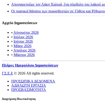
Αποχαιρετούμε τον Λάκη Χαλκιά, ένα σύμβολο του λαϊκού μας
Οι τραγικοί θάνατοι των πυροσβεστών σε Γύθειο και Ρέθυμνο
Αρχείο Δημοσιεύσεων
•
Αύγουστος 2026
•
Ιούλιος 2026
•
Ιούνιος 2026
•
Μάιος 2026
•
Απρίλιος 2026
•
Μάρτιος 2026
Πλήρες Ημερολόγιο Δημοσιεύσεων
Γ.Σ.Ε.Ε
© 2026 All rights reserved.
ΠΡΟΣΩΠΙΚΑ ΔΕΔΟΜΕΝΑ
ΑΔΗΛΩΤΗ ΕΡΓΑΣΙΑ
ΠΡΟΣΒΑΣΙΜΟΤΗΤΑ
Διαχείριση Ιδιωτικότητας