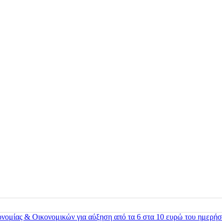
ονομίας & Οικονομικών για αύξηση από τα 6 στα 10 ευρώ του ημερήσ