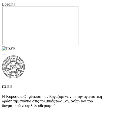
Loading...
Γ.Σ.Ε.Ε
Η Κορυφαία Οργάνωση των Εργαζομένων με την αγωνιστική
δράση της ενάντια στις πολιτικές των μνημονίων και του
δογματικού νεοφιλελευθερισμού