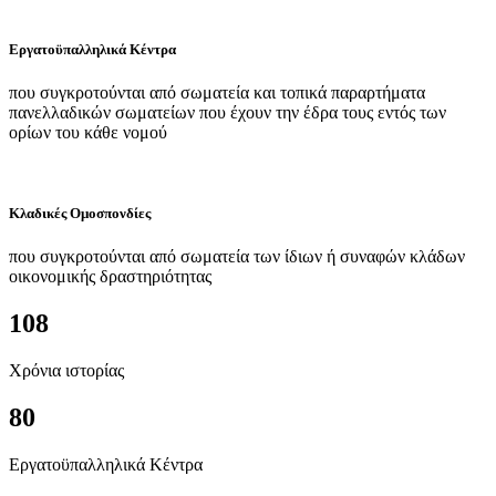
Εργατοϋπαλληλικά Κέντρα
που συγκροτούνται από σωματεία και τοπικά παραρτήματα
πανελλαδικών σωματείων που έχουν την έδρα τους εντός των
ορίων του κάθε νομού
Κλαδικές Ομοσπονδίες
που συγκροτούνται από σωματεία των ίδιων ή συναφών κλάδων
οικονομικής δραστηριότητας
108
Χρόνια ιστορίας
80
Εργατοϋπαλληλικά Κέντρα