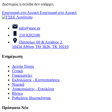
Δυστυχώς η σελίδα δεν υπάρχει.
Επιστροφή στη Αρχική
Επιστροφή στη Αρχική
info@gsee.gr
210 8202100
Πατησίων 69 & Αινιάνος 2,
10434 Αθήνα, ΤΘ 3626, ΤΚ 10210
Ενημέρωση
Δελτία Τύπου
Γενικά
Γραμματείες
Εκδηλώσεις - Κινητοποιήσεις
Νομικά
Ανακοινώσεις - Εγκύκλιοι
Βίντεο
Ρυθμίσεις Ιδιωτικότητας
Πρόσφατα Νέα