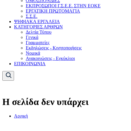
ΟΜΟΣΠΟΝΔΙΕΣ
ΕΚΠΡΟΣΩΠΟΙ Γ.Σ.Ε.Ε. ΣΤΗΝ ΕΟΚΕ
ΕΡΓΑΤΙΚΗ ΠΡΩΤΟΜΑΓΙΑ
Σ.Σ.Ε.
ΨΗΦΙΑΚΑ ΕΡΓΑΛΕΙΑ
ΚΑΤΗΓΟΡΙΕΣ ΑΡΘΡΩΝ
Δελτία Τύπου
Γενικά
Γραμματείες
Εκδηλώσεις - Κινητοποιήσεις
Νομικά
Ανακοινώσεις - Εγκύκλιοι
ΕΠΙΚΟΙΝΩΝΙΑ
Η σελίδα δεν υπάρχει
Αρχική