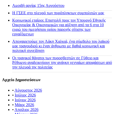
Αμοιβή αργίας 15ης Αυγούστου
H ΓΣΕΕ στο πλευρό των πυρόπληκτων συμπολιτών μας
Κοινωνικοί εταίροι: Επιστολή προς τον Υπουργό Εθνικής
Οικονομίας & Οικονομικών για αύξηση από τα 6 στα 10
ευρώ του ημερήσιου ορίου παροχής σίτισης των
εργαζόμενων
Αποχαιρετούμε τον Λάκη Χαλκιά, ένα σύμβολο του λαϊκού
μας τραγουδιού κι έναν άνθρωπο με βαθιά κοινωνική και
πολιτική συνείδηση
Οι τραγικοί θάνατοι των πυροσβεστών σε Γύθειο και
Ρέθυμνο αναδεικνύουν την ανάγκη γενναίων αποφάσεων από
την πλευρά της πολιτείας
Αρχείο Δημοσιεύσεων
•
Αύγουστος 2026
•
Ιούλιος 2026
•
Ιούνιος 2026
•
Μάιος 2026
•
Απρίλιος 2026