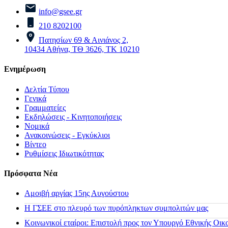
info@gsee.gr
210 8202100
Πατησίων 69 & Αινιάνος 2,
10434 Αθήνα, ΤΘ 3626, ΤΚ 10210
Ενημέρωση
Δελτία Τύπου
Γενικά
Γραμματείες
Εκδηλώσεις - Κινητοποιήσεις
Νομικά
Ανακοινώσεις - Εγκύκλιοι
Βίντεο
Ρυθμίσεις Ιδιωτικότητας
Πρόσφατα Νέα
Αμοιβή αργίας 15ης Αυγούστου
H ΓΣΕΕ στο πλευρό των πυρόπληκτων συμπολιτών μας
Κοινωνικοί εταίροι: Επιστολή προς τον Υπουργό Εθνικής Οικ