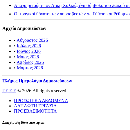
Αποχαιρετούμε τον Λάκη Χαλκιά, ένα σύμβολο του λαϊκού μας
Οι τραγικοί θάνατοι των πυροσβεστών σε Γύθειο και Ρέθυμνο
Αρχείο Δημοσιεύσεων
•
Αύγουστος 2026
•
Ιούλιος 2026
•
Ιούνιος 2026
•
Μάιος 2026
•
Απρίλιος 2026
•
Μάρτιος 2026
Πλήρες Ημερολόγιο Δημοσιεύσεων
Γ.Σ.Ε.Ε
© 2026 All rights reserved.
ΠΡΟΣΩΠΙΚΑ ΔΕΔΟΜΕΝΑ
ΑΔΗΛΩΤΗ ΕΡΓΑΣΙΑ
ΠΡΟΣΒΑΣΙΜΟΤΗΤΑ
Διαχείριση Ιδιωτικότητας