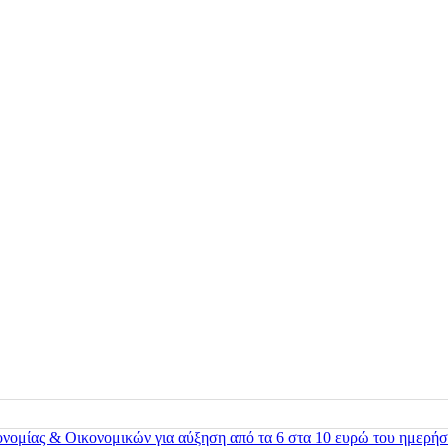
ονομίας & Οικονομικών για αύξηση από τα 6 στα 10 ευρώ του ημερήσ