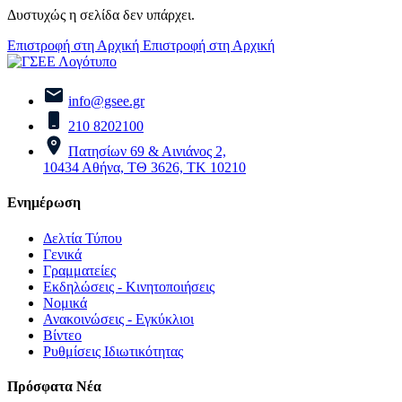
Δυστυχώς η σελίδα δεν υπάρχει.
Επιστροφή στη Αρχική
Επιστροφή στη Αρχική
info@gsee.gr
210 8202100
Πατησίων 69 & Αινιάνος 2,
10434 Αθήνα, ΤΘ 3626, ΤΚ 10210
Ενημέρωση
Δελτία Τύπου
Γενικά
Γραμματείες
Εκδηλώσεις - Κινητοποιήσεις
Νομικά
Ανακοινώσεις - Εγκύκλιοι
Βίντεο
Ρυθμίσεις Ιδιωτικότητας
Πρόσφατα Νέα