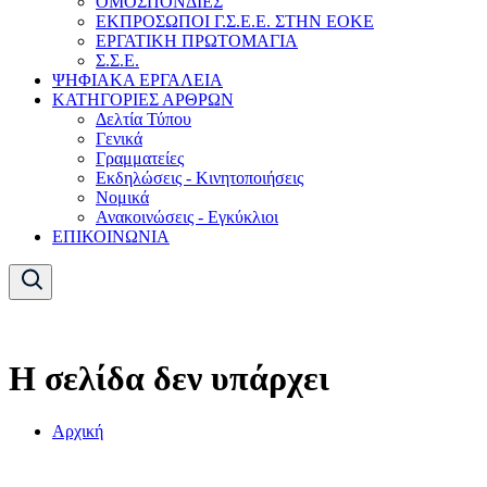
ΟΜΟΣΠΟΝΔΙΕΣ
ΕΚΠΡΟΣΩΠΟΙ Γ.Σ.Ε.Ε. ΣΤΗΝ ΕΟΚΕ
ΕΡΓΑΤΙΚΗ ΠΡΩΤΟΜΑΓΙΑ
Σ.Σ.Ε.
ΨΗΦΙΑΚΑ ΕΡΓΑΛΕΙΑ
ΚΑΤΗΓΟΡΙΕΣ ΑΡΘΡΩΝ
Δελτία Τύπου
Γενικά
Γραμματείες
Εκδηλώσεις - Κινητοποιήσεις
Νομικά
Ανακοινώσεις - Εγκύκλιοι
ΕΠΙΚΟΙΝΩΝΙΑ
Η σελίδα δεν υπάρχει
Αρχική