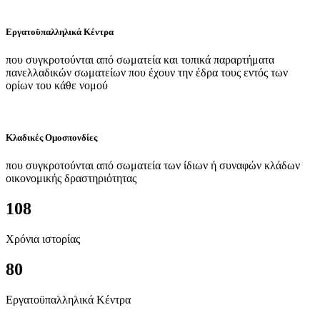
Εργατοϋπαλληλικά Κέντρα
που συγκροτούνται από σωματεία και τοπικά παραρτήματα
πανελλαδικών σωματείων που έχουν την έδρα τους εντός των
ορίων του κάθε νομού
Κλαδικές Ομοσπονδίες
που συγκροτούνται από σωματεία των ίδιων ή συναφών κλάδων
οικονομικής δραστηριότητας
108
Χρόνια ιστορίας
80
Εργατοϋπαλληλικά Κέντρα