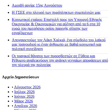
Αμοιβή αργίας 15ης Αυγούστου
H ΓΣΕΕ στο πλευρό των πυρόπληκτων συμπολιτών μας
Κοινωνικοί εταίροι: Επιστολή προς τον Υπουργό Εθνικής
Οικονομίας & Οικονομικών για αύξηση από τα 6 στα 10
ευρώ του ημερήσιου ορίου παροχής σίτισης των
εργαζόμενων
Αποχαιρετούμε τον Λάκη Χαλκιά, ένα σύμβολο του λαϊκού
μας τραγουδιού κι έναν άνθρωπο με βαθιά κοινωνική και
πολιτική συνείδηση
Οι τραγικοί θάνατοι των πυροσβεστών σε Γύθειο και
Ρέθυμνο αναδεικνύουν την ανάγκη γενναίων αποφάσεων από
την πλευρά της πολιτείας
Αρχείο Δημοσιεύσεων
•
Αύγουστος 2026
•
Ιούλιος 2026
•
Ιούνιος 2026
•
Μάιος 2026
•
Απρίλιος 2026