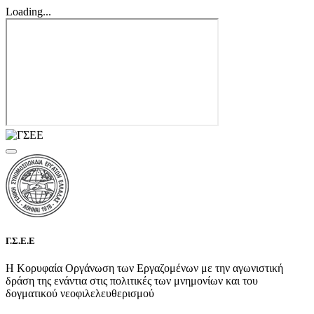
Loading...
Γ.Σ.Ε.Ε
Η Κορυφαία Οργάνωση των Εργαζομένων με την αγωνιστική
δράση της ενάντια στις πολιτικές των μνημονίων και του
δογματικού νεοφιλελευθερισμού