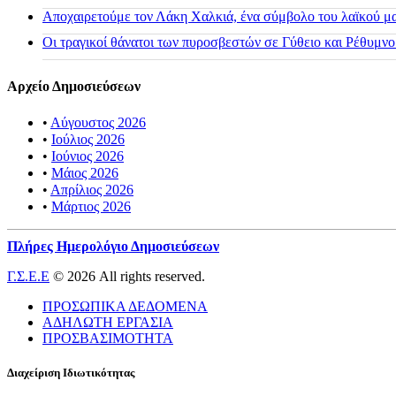
Αποχαιρετούμε τον Λάκη Χαλκιά, ένα σύμβολο του λαϊκού μας
Οι τραγικοί θάνατοι των πυροσβεστών σε Γύθειο και Ρέθυμνο
Αρχείο Δημοσιεύσεων
•
Αύγουστος 2026
•
Ιούλιος 2026
•
Ιούνιος 2026
•
Μάιος 2026
•
Απρίλιος 2026
•
Μάρτιος 2026
Πλήρες Ημερολόγιο Δημοσιεύσεων
Γ.Σ.Ε.Ε
© 2026 All rights reserved.
ΠΡΟΣΩΠΙΚΑ ΔΕΔΟΜΕΝΑ
ΑΔΗΛΩΤΗ ΕΡΓΑΣΙΑ
ΠΡΟΣΒΑΣΙΜΟΤΗΤΑ
Διαχείριση Ιδιωτικότητας