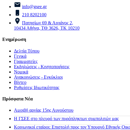
info@gsee.gr
210 8202100
Πατησίων 69 & Αινιάνος 2,
10434 Αθήνα, ΤΘ 3626, ΤΚ 10210
Ενημέρωση
Δελτία Τύπου
Γενικά
Γραμματείες
Εκδηλώσεις - Κινητοποιήσεις
Νομικά
Ανακοινώσεις - Εγκύκλιοι
Βίντεο
Ρυθμίσεις Ιδιωτικότητας
Πρόσφατα Νέα
Αμοιβή αργίας 15ης Αυγούστου
H ΓΣΕΕ στο πλευρό των πυρόπληκτων συμπολιτών μας
Κοινωνικοί εταίροι: Επιστολή προς τον Υπουργό Εθνικής Οικ