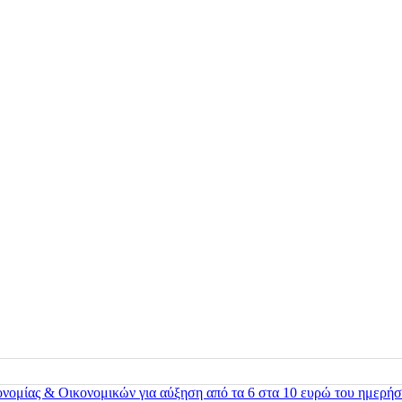
ονομίας & Οικονομικών για αύξηση από τα 6 στα 10 ευρώ του ημερήσ