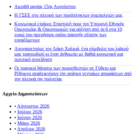
Αμοιβή αργίας 15ης Αυγούστου
H ΓΣΕΕ στο πλευρό των πυρόπληκτων συμπολιτών μας
Κοινωνικοί εταίροι: Επιστολή προς τον Υπουργό Εθνικής
Οικονομίας & Οικονομικών για αύξηση από τα 6 στα 10
ευρώ του ημερήσιου ορίου παροχής σίτισης των
εργαζόμενων
Αποχαιρετούμε τον Λάκη Χαλκιά, ένα σύμβολο του λαϊκού
μας τραγουδιού κι έναν άνθρωπο με βαθιά κοινωνική και
πολιτική συνείδηση
Οι τραγικοί θάνατοι των πυροσβεστών σε Γύθειο και
Ρέθυμνο αναδεικνύουν την ανάγκη γενναίων αποφάσεων από
την πλευρά της πολιτείας
Αρχείο Δημοσιεύσεων
•
Αύγουστος 2026
•
Ιούλιος 2026
•
Ιούνιος 2026
•
Μάιος 2026
•
Απρίλιος 2026