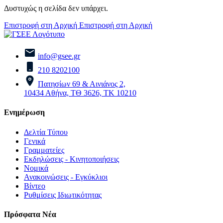
Δυστυχώς η σελίδα δεν υπάρχει.
Επιστροφή στη Αρχική
Επιστροφή στη Αρχική
info@gsee.gr
210 8202100
Πατησίων 69 & Αινιάνος 2,
10434 Αθήνα, ΤΘ 3626, ΤΚ 10210
Ενημέρωση
Δελτία Τύπου
Γενικά
Γραμματείες
Εκδηλώσεις - Κινητοποιήσεις
Νομικά
Ανακοινώσεις - Εγκύκλιοι
Βίντεο
Ρυθμίσεις Ιδιωτικότητας
Πρόσφατα Νέα