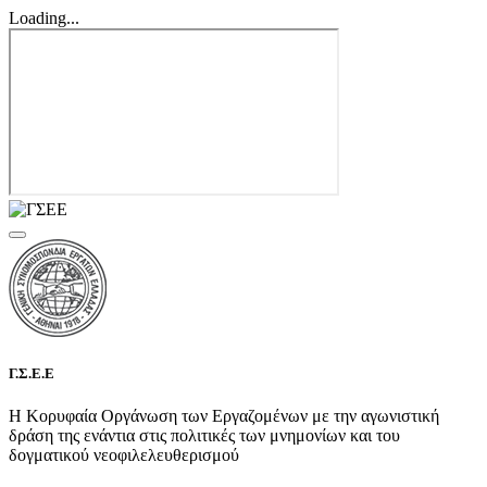
Loading...
Γ.Σ.Ε.Ε
Η Κορυφαία Οργάνωση των Εργαζομένων με την αγωνιστική
δράση της ενάντια στις πολιτικές των μνημονίων και του
δογματικού νεοφιλελευθερισμού