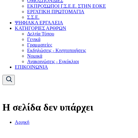
ΟΜΟΣΠΟΝΔΙΕΣ
ΕΚΠΡΟΣΩΠΟΙ Γ.Σ.Ε.Ε. ΣΤΗΝ ΕΟΚΕ
ΕΡΓΑΤΙΚΗ ΠΡΩΤΟΜΑΓΙΑ
Σ.Σ.Ε.
ΨΗΦΙΑΚΑ ΕΡΓΑΛΕΙΑ
ΚΑΤΗΓΟΡΙΕΣ ΑΡΘΡΩΝ
Δελτία Τύπου
Γενικά
Γραμματείες
Εκδηλώσεις - Κινητοποιήσεις
Νομικά
Ανακοινώσεις - Εγκύκλιοι
ΕΠΙΚΟΙΝΩΝΙΑ
Η σελίδα δεν υπάρχει
Αρχική