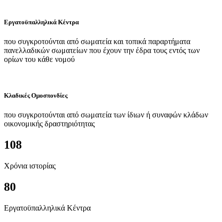
Εργατοϋπαλληλικά Κέντρα
που συγκροτούνται από σωματεία και τοπικά παραρτήματα
πανελλαδικών σωματείων που έχουν την έδρα τους εντός των
ορίων του κάθε νομού
Κλαδικές Ομοσπονδίες
που συγκροτούνται από σωματεία των ίδιων ή συναφών κλάδων
οικονομικής δραστηριότητας
108
Χρόνια ιστορίας
80
Εργατοϋπαλληλικά Κέντρα