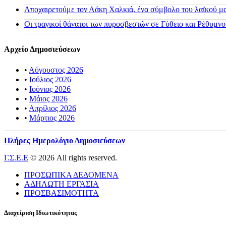
Αποχαιρετούμε τον Λάκη Χαλκιά, ένα σύμβολο του λαϊκού μας
Οι τραγικοί θάνατοι των πυροσβεστών σε Γύθειο και Ρέθυμνο
Αρχείο Δημοσιεύσεων
•
Αύγουστος 2026
•
Ιούλιος 2026
•
Ιούνιος 2026
•
Μάιος 2026
•
Απρίλιος 2026
•
Μάρτιος 2026
Πλήρες Ημερολόγιο Δημοσιεύσεων
Γ.Σ.Ε.Ε
© 2026 All rights reserved.
ΠΡΟΣΩΠΙΚΑ ΔΕΔΟΜΕΝΑ
ΑΔΗΛΩΤΗ ΕΡΓΑΣΙΑ
ΠΡΟΣΒΑΣΙΜΟΤΗΤΑ
Διαχείριση Ιδιωτικότητας