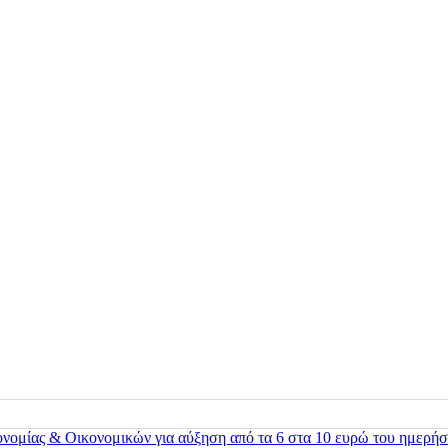
ονομίας & Οικονομικών για αύξηση από τα 6 στα 10 ευρώ του ημερήσ