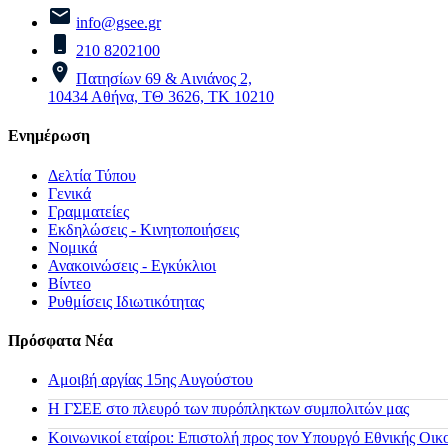
info@gsee.gr
210 8202100
Πατησίων 69 & Αινιάνος 2,
10434 Αθήνα, ΤΘ 3626, ΤΚ 10210
Ενημέρωση
Δελτία Τύπου
Γενικά
Γραμματείες
Εκδηλώσεις - Κινητοποιήσεις
Νομικά
Ανακοινώσεις - Εγκύκλιοι
Βίντεο
Ρυθμίσεις Ιδιωτικότητας
Πρόσφατα Νέα
Αμοιβή αργίας 15ης Αυγούστου
H ΓΣΕΕ στο πλευρό των πυρόπληκτων συμπολιτών μας
Κοινωνικοί εταίροι: Επιστολή προς τον Υπουργό Εθνικής Οικ