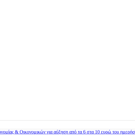
ονομίας & Οικονομικών για αύξηση από τα 6 στα 10 ευρώ του ημερήσ