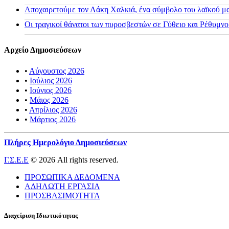
Αποχαιρετούμε τον Λάκη Χαλκιά, ένα σύμβολο του λαϊκού μας
Οι τραγικοί θάνατοι των πυροσβεστών σε Γύθειο και Ρέθυμνο
Αρχείο Δημοσιεύσεων
•
Αύγουστος 2026
•
Ιούλιος 2026
•
Ιούνιος 2026
•
Μάιος 2026
•
Απρίλιος 2026
•
Μάρτιος 2026
Πλήρες Ημερολόγιο Δημοσιεύσεων
Γ.Σ.Ε.Ε
© 2026 All rights reserved.
ΠΡΟΣΩΠΙΚΑ ΔΕΔΟΜΕΝΑ
ΑΔΗΛΩΤΗ ΕΡΓΑΣΙΑ
ΠΡΟΣΒΑΣΙΜΟΤΗΤΑ
Διαχείριση Ιδιωτικότητας