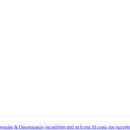
ονομίας & Οικονομικών για αύξηση από τα 6 στα 10 ευρώ του ημερήσ