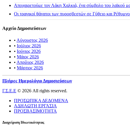
Αποχαιρετούμε τον Λάκη Χαλκιά, ένα σύμβολο του λαϊκού μας
Οι τραγικοί θάνατοι των πυροσβεστών σε Γύθειο και Ρέθυμνο
Αρχείο Δημοσιεύσεων
•
Αύγουστος 2026
•
Ιούλιος 2026
•
Ιούνιος 2026
•
Μάιος 2026
•
Απρίλιος 2026
•
Μάρτιος 2026
Πλήρες Ημερολόγιο Δημοσιεύσεων
Γ.Σ.Ε.Ε
© 2026 All rights reserved.
ΠΡΟΣΩΠΙΚΑ ΔΕΔΟΜΕΝΑ
ΑΔΗΛΩΤΗ ΕΡΓΑΣΙΑ
ΠΡΟΣΒΑΣΙΜΟΤΗΤΑ
Διαχείριση Ιδιωτικότητας