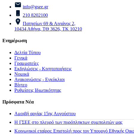
info@gsee.gr
210 8202100
Πατησίων 69 & Αινιάνος 2,
10434 Αθήνα, ΤΘ 3626, ΤΚ 10210
Ενημέρωση
Δελτία Τύπου
Γενικά
Γραμματείες
Εκδηλώσεις - Κινητοποιήσεις
Νομικά
Ανακοινώσεις - Εγκύκλιοι
Βίντεο
Ρυθμίσεις Ιδιωτικότητας
Πρόσφατα Νέα
Αμοιβή αργίας 15ης Αυγούστου
H ΓΣΕΕ στο πλευρό των πυρόπληκτων συμπολιτών μας
Κοινωνικοί εταίροι: Επιστολή προς τον Υπουργό Εθνικής Οικ