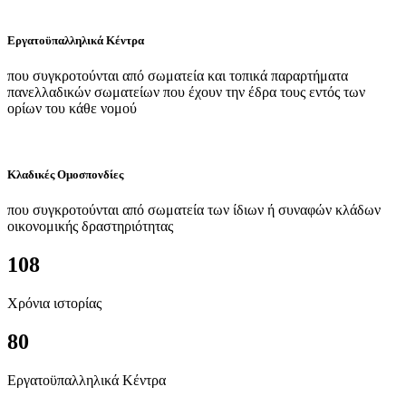
Εργατοϋπαλληλικά Κέντρα
που συγκροτούνται από σωματεία και τοπικά παραρτήματα
πανελλαδικών σωματείων που έχουν την έδρα τους εντός των
ορίων του κάθε νομού
Κλαδικές Ομοσπονδίες
που συγκροτούνται από σωματεία των ίδιων ή συναφών κλάδων
οικονομικής δραστηριότητας
108
Χρόνια ιστορίας
80
Εργατοϋπαλληλικά Κέντρα