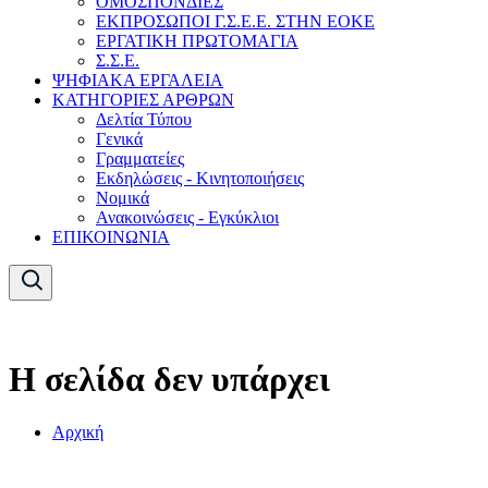
ΟΜΟΣΠΟΝΔΙΕΣ
ΕΚΠΡΟΣΩΠΟΙ Γ.Σ.Ε.Ε. ΣΤΗΝ ΕΟΚΕ
ΕΡΓΑΤΙΚΗ ΠΡΩΤΟΜΑΓΙΑ
Σ.Σ.Ε.
ΨΗΦΙΑΚΑ ΕΡΓΑΛΕΙΑ
ΚΑΤΗΓΟΡΙΕΣ ΑΡΘΡΩΝ
Δελτία Τύπου
Γενικά
Γραμματείες
Εκδηλώσεις - Κινητοποιήσεις
Νομικά
Ανακοινώσεις - Εγκύκλιοι
ΕΠΙΚΟΙΝΩΝΙΑ
Η σελίδα δεν υπάρχει
Αρχική