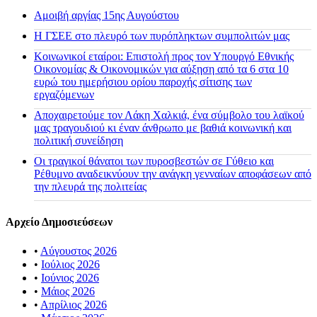
Αμοιβή αργίας 15ης Αυγούστου
H ΓΣΕΕ στο πλευρό των πυρόπληκτων συμπολιτών μας
Κοινωνικοί εταίροι: Επιστολή προς τον Υπουργό Εθνικής
Οικονομίας & Οικονομικών για αύξηση από τα 6 στα 10
ευρώ του ημερήσιου ορίου παροχής σίτισης των
εργαζόμενων
Αποχαιρετούμε τον Λάκη Χαλκιά, ένα σύμβολο του λαϊκού
μας τραγουδιού κι έναν άνθρωπο με βαθιά κοινωνική και
πολιτική συνείδηση
Οι τραγικοί θάνατοι των πυροσβεστών σε Γύθειο και
Ρέθυμνο αναδεικνύουν την ανάγκη γενναίων αποφάσεων από
την πλευρά της πολιτείας
Αρχείο Δημοσιεύσεων
•
Αύγουστος 2026
•
Ιούλιος 2026
•
Ιούνιος 2026
•
Μάιος 2026
•
Απρίλιος 2026