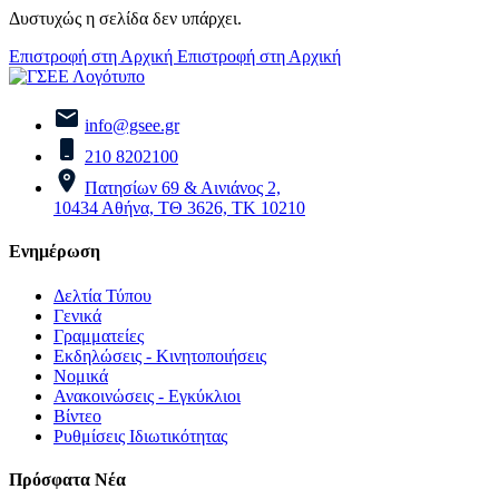
Δυστυχώς η σελίδα δεν υπάρχει.
Επιστροφή στη Αρχική
Επιστροφή στη Αρχική
info@gsee.gr
210 8202100
Πατησίων 69 & Αινιάνος 2,
10434 Αθήνα, ΤΘ 3626, ΤΚ 10210
Ενημέρωση
Δελτία Τύπου
Γενικά
Γραμματείες
Εκδηλώσεις - Κινητοποιήσεις
Νομικά
Ανακοινώσεις - Εγκύκλιοι
Βίντεο
Ρυθμίσεις Ιδιωτικότητας
Πρόσφατα Νέα