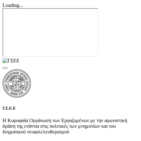
Loading...
Γ.Σ.Ε.Ε
Η Κορυφαία Οργάνωση των Εργαζομένων με την αγωνιστική
δράση της ενάντια στις πολιτικές των μνημονίων και του
δογματικού νεοφιλελευθερισμού