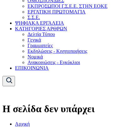
ΟΜΟΣΠΟΝΔΙΕΣ
ΕΚΠΡΟΣΩΠΟΙ Γ.Σ.Ε.Ε. ΣΤΗΝ ΕΟΚΕ
ΕΡΓΑΤΙΚΗ ΠΡΩΤΟΜΑΓΙΑ
Σ.Σ.Ε.
ΨΗΦΙΑΚΑ ΕΡΓΑΛΕΙΑ
ΚΑΤΗΓΟΡΙΕΣ ΑΡΘΡΩΝ
Δελτία Τύπου
Γενικά
Γραμματείες
Εκδηλώσεις - Κινητοποιήσεις
Νομικά
Ανακοινώσεις - Εγκύκλιοι
ΕΠΙΚΟΙΝΩΝΙΑ
Η σελίδα δεν υπάρχει
Αρχική