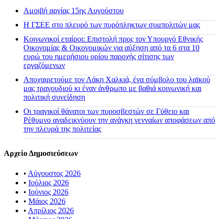
Αμοιβή αργίας 15ης Αυγούστου
H ΓΣΕΕ στο πλευρό των πυρόπληκτων συμπολιτών μας
Κοινωνικοί εταίροι: Επιστολή προς τον Υπουργό Εθνικής
Οικονομίας & Οικονομικών για αύξηση από τα 6 στα 10
ευρώ του ημερήσιου ορίου παροχής σίτισης των
εργαζόμενων
Αποχαιρετούμε τον Λάκη Χαλκιά, ένα σύμβολο του λαϊκού
μας τραγουδιού κι έναν άνθρωπο με βαθιά κοινωνική και
πολιτική συνείδηση
Οι τραγικοί θάνατοι των πυροσβεστών σε Γύθειο και
Ρέθυμνο αναδεικνύουν την ανάγκη γενναίων αποφάσεων από
την πλευρά της πολιτείας
Αρχείο Δημοσιεύσεων
•
Αύγουστος 2026
•
Ιούλιος 2026
•
Ιούνιος 2026
•
Μάιος 2026
•
Απρίλιος 2026