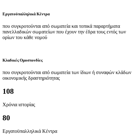
Εργατοϋπαλληλικά Κέντρα
που συγκροτούνται από σωματεία και τοπικά παραρτήματα
πανελλαδικών σωματείων που έχουν την έδρα τους εντός των
ορίων του κάθε νομού
Κλαδικές Ομοσπονδίες
που συγκροτούνται από σωματεία των ίδιων ή συναφών κλάδων
οικονομικής δραστηριότητας
108
Χρόνια ιστορίας
80
Εργατοϋπαλληλικά Κέντρα