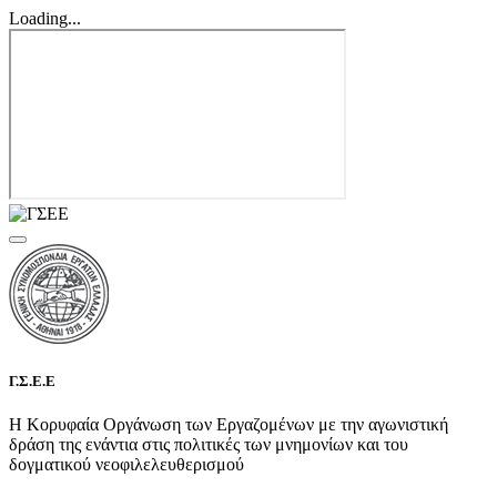
Loading...
Γ.Σ.Ε.Ε
Η Κορυφαία Οργάνωση των Εργαζομένων με την αγωνιστική
δράση της ενάντια στις πολιτικές των μνημονίων και του
δογματικού νεοφιλελευθερισμού