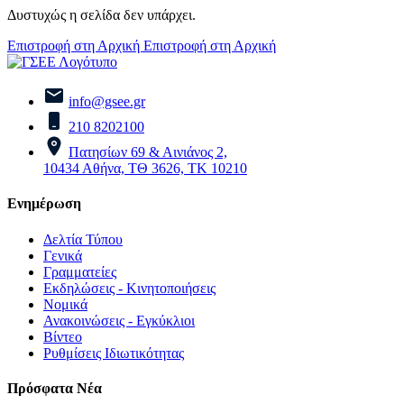
Δυστυχώς η σελίδα δεν υπάρχει.
Επιστροφή στη Αρχική
Επιστροφή στη Αρχική
info@gsee.gr
210 8202100
Πατησίων 69 & Αινιάνος 2,
10434 Αθήνα, ΤΘ 3626, ΤΚ 10210
Ενημέρωση
Δελτία Τύπου
Γενικά
Γραμματείες
Εκδηλώσεις - Κινητοποιήσεις
Νομικά
Ανακοινώσεις - Εγκύκλιοι
Βίντεο
Ρυθμίσεις Ιδιωτικότητας
Πρόσφατα Νέα