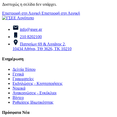
Δυστυχώς η σελίδα δεν υπάρχει.
Επιστροφή στη Αρχική
Επιστροφή στη Αρχική
info@gsee.gr
210 8202100
Πατησίων 69 & Αινιάνος 2,
10434 Αθήνα, ΤΘ 3626, ΤΚ 10210
Ενημέρωση
Δελτία Τύπου
Γενικά
Γραμματείες
Εκδηλώσεις - Κινητοποιήσεις
Νομικά
Ανακοινώσεις - Εγκύκλιοι
Βίντεο
Ρυθμίσεις Ιδιωτικότητας
Πρόσφατα Νέα