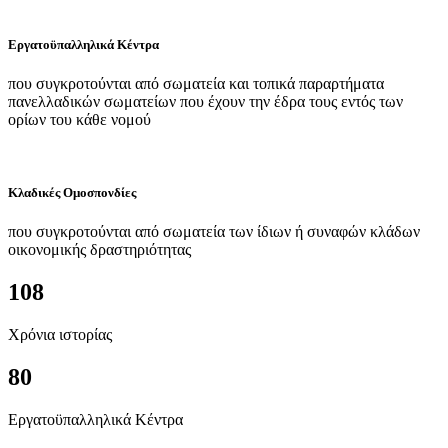
Εργατοϋπαλληλικά Κέντρα
που συγκροτούνται από σωματεία και τοπικά παραρτήματα
πανελλαδικών σωματείων που έχουν την έδρα τους εντός των
ορίων του κάθε νομού
Κλαδικές Ομοσπονδίες
που συγκροτούνται από σωματεία των ίδιων ή συναφών κλάδων
οικονομικής δραστηριότητας
108
Χρόνια ιστορίας
80
Εργατοϋπαλληλικά Κέντρα