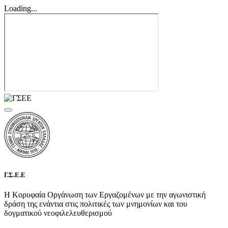
Loading...
Γ.Σ.Ε.Ε
Η Κορυφαία Οργάνωση των Εργαζομένων με την αγωνιστική
δράση της ενάντια στις πολιτικές των μνημονίων και του
δογματικού νεοφιλελευθερισμού