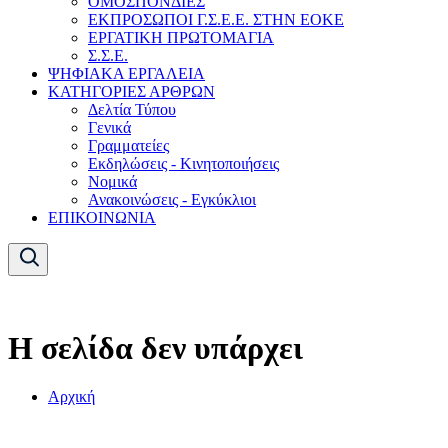
ΟΜΟΣΠΟΝΔΙΕΣ
ΕΚΠΡΟΣΩΠΟΙ Γ.Σ.Ε.Ε. ΣΤΗΝ ΕΟΚΕ
ΕΡΓΑΤΙΚΗ ΠΡΩΤΟΜΑΓΙΑ
Σ.Σ.Ε.
ΨΗΦΙΑΚΑ ΕΡΓΑΛΕΙΑ
ΚΑΤΗΓΟΡΙΕΣ ΑΡΘΡΩΝ
Δελτία Τύπου
Γενικά
Γραμματείες
Εκδηλώσεις - Κινητοποιήσεις
Νομικά
Ανακοινώσεις - Εγκύκλιοι
ΕΠΙΚΟΙΝΩΝΙΑ
Η σελίδα δεν υπάρχει
Αρχική