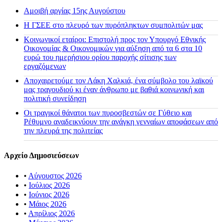
Αμοιβή αργίας 15ης Αυγούστου
H ΓΣΕΕ στο πλευρό των πυρόπληκτων συμπολιτών μας
Κοινωνικοί εταίροι: Επιστολή προς τον Υπουργό Εθνικής
Οικονομίας & Οικονομικών για αύξηση από τα 6 στα 10
ευρώ του ημερήσιου ορίου παροχής σίτισης των
εργαζόμενων
Αποχαιρετούμε τον Λάκη Χαλκιά, ένα σύμβολο του λαϊκού
μας τραγουδιού κι έναν άνθρωπο με βαθιά κοινωνική και
πολιτική συνείδηση
Οι τραγικοί θάνατοι των πυροσβεστών σε Γύθειο και
Ρέθυμνο αναδεικνύουν την ανάγκη γενναίων αποφάσεων από
την πλευρά της πολιτείας
Αρχείο Δημοσιεύσεων
•
Αύγουστος 2026
•
Ιούλιος 2026
•
Ιούνιος 2026
•
Μάιος 2026
•
Απρίλιος 2026