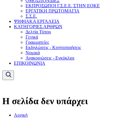
ΟΜΟΣΠΟΝΔΙΕΣ
ΕΚΠΡΟΣΩΠΟΙ Γ.Σ.Ε.Ε. ΣΤΗΝ ΕΟΚΕ
ΕΡΓΑΤΙΚΗ ΠΡΩΤΟΜΑΓΙΑ
Σ.Σ.Ε.
ΨΗΦΙΑΚΑ ΕΡΓΑΛΕΙΑ
ΚΑΤΗΓΟΡΙΕΣ ΑΡΘΡΩΝ
Δελτία Τύπου
Γενικά
Γραμματείες
Εκδηλώσεις - Κινητοποιήσεις
Νομικά
Ανακοινώσεις - Εγκύκλιοι
ΕΠΙΚΟΙΝΩΝΙΑ
Η σελίδα δεν υπάρχει
Αρχική