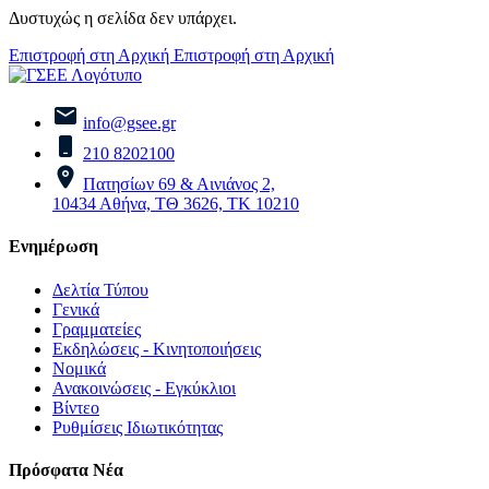
Δυστυχώς η σελίδα δεν υπάρχει.
Επιστροφή στη Αρχική
Επιστροφή στη Αρχική
info@gsee.gr
210 8202100
Πατησίων 69 & Αινιάνος 2,
10434 Αθήνα, ΤΘ 3626, ΤΚ 10210
Ενημέρωση
Δελτία Τύπου
Γενικά
Γραμματείες
Εκδηλώσεις - Κινητοποιήσεις
Νομικά
Ανακοινώσεις - Εγκύκλιοι
Βίντεο
Ρυθμίσεις Ιδιωτικότητας
Πρόσφατα Νέα