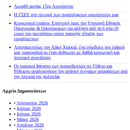
Αμοιβή αργίας 15ης Αυγούστου
H ΓΣΕΕ στο πλευρό των πυρόπληκτων συμπολιτών μας
Κοινωνικοί εταίροι: Επιστολή προς τον Υπουργό Εθνικής
Οικονομίας & Οικονομικών για αύξηση από τα 6 στα 10
ευρώ του ημερήσιου ορίου παροχής σίτισης των
εργαζόμενων
Αποχαιρετούμε τον Λάκη Χαλκιά, ένα σύμβολο του λαϊκού
μας τραγουδιού κι έναν άνθρωπο με βαθιά κοινωνική και
πολιτική συνείδηση
Οι τραγικοί θάνατοι των πυροσβεστών σε Γύθειο και
Ρέθυμνο αναδεικνύουν την ανάγκη γενναίων αποφάσεων από
την πλευρά της πολιτείας
Αρχείο Δημοσιεύσεων
•
Αύγουστος 2026
•
Ιούλιος 2026
•
Ιούνιος 2026
•
Μάιος 2026
•
Απρίλιος 2026