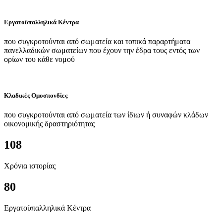
Εργατοϋπαλληλικά Κέντρα
που συγκροτούνται από σωματεία και τοπικά παραρτήματα
πανελλαδικών σωματείων που έχουν την έδρα τους εντός των
ορίων του κάθε νομού
Κλαδικές Ομοσπονδίες
που συγκροτούνται από σωματεία των ίδιων ή συναφών κλάδων
οικονομικής δραστηριότητας
108
Χρόνια ιστορίας
80
Εργατοϋπαλληλικά Κέντρα