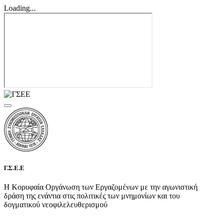
Loading...
Γ.Σ.Ε.Ε
Η Κορυφαία Οργάνωση των Εργαζομένων με την αγωνιστική
δράση της ενάντια στις πολιτικές των μνημονίων και του
δογματικού νεοφιλελευθερισμού