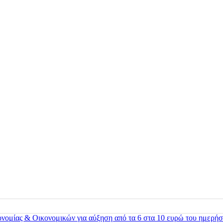
ονομίας & Οικονομικών για αύξηση από τα 6 στα 10 ευρώ του ημερήσ