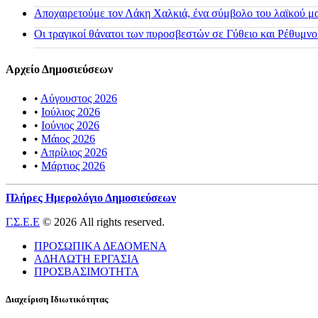
Αποχαιρετούμε τον Λάκη Χαλκιά, ένα σύμβολο του λαϊκού μας
Οι τραγικοί θάνατοι των πυροσβεστών σε Γύθειο και Ρέθυμνο
Αρχείο Δημοσιεύσεων
•
Αύγουστος 2026
•
Ιούλιος 2026
•
Ιούνιος 2026
•
Μάιος 2026
•
Απρίλιος 2026
•
Μάρτιος 2026
Πλήρες Ημερολόγιο Δημοσιεύσεων
Γ.Σ.Ε.Ε
© 2026 All rights reserved.
ΠΡΟΣΩΠΙΚΑ ΔΕΔΟΜΕΝΑ
ΑΔΗΛΩΤΗ ΕΡΓΑΣΙΑ
ΠΡΟΣΒΑΣΙΜΟΤΗΤΑ
Διαχείριση Ιδιωτικότητας