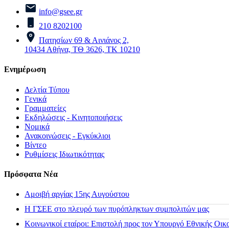
info@gsee.gr
210 8202100
Πατησίων 69 & Αινιάνος 2,
10434 Αθήνα, ΤΘ 3626, ΤΚ 10210
Ενημέρωση
Δελτία Τύπου
Γενικά
Γραμματείες
Εκδηλώσεις - Κινητοποιήσεις
Νομικά
Ανακοινώσεις - Εγκύκλιοι
Βίντεο
Ρυθμίσεις Ιδιωτικότητας
Πρόσφατα Νέα
Αμοιβή αργίας 15ης Αυγούστου
H ΓΣΕΕ στο πλευρό των πυρόπληκτων συμπολιτών μας
Κοινωνικοί εταίροι: Επιστολή προς τον Υπουργό Εθνικής Οικ