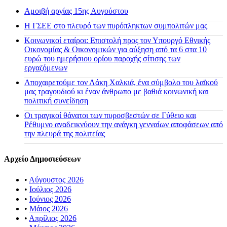
Αμοιβή αργίας 15ης Αυγούστου
H ΓΣΕΕ στο πλευρό των πυρόπληκτων συμπολιτών μας
Κοινωνικοί εταίροι: Επιστολή προς τον Υπουργό Εθνικής
Οικονομίας & Οικονομικών για αύξηση από τα 6 στα 10
ευρώ του ημερήσιου ορίου παροχής σίτισης των
εργαζόμενων
Αποχαιρετούμε τον Λάκη Χαλκιά, ένα σύμβολο του λαϊκού
μας τραγουδιού κι έναν άνθρωπο με βαθιά κοινωνική και
πολιτική συνείδηση
Οι τραγικοί θάνατοι των πυροσβεστών σε Γύθειο και
Ρέθυμνο αναδεικνύουν την ανάγκη γενναίων αποφάσεων από
την πλευρά της πολιτείας
Αρχείο Δημοσιεύσεων
•
Αύγουστος 2026
•
Ιούλιος 2026
•
Ιούνιος 2026
•
Μάιος 2026
•
Απρίλιος 2026