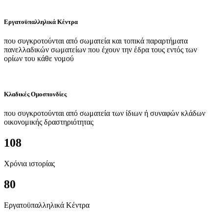
Εργατοϋπαλληλικά Κέντρα
που συγκροτούνται από σωματεία και τοπικά παραρτήματα
πανελλαδικών σωματείων που έχουν την έδρα τους εντός των
ορίων του κάθε νομού
Κλαδικές Ομοσπονδίες
που συγκροτούνται από σωματεία των ίδιων ή συναφών κλάδων
οικονομικής δραστηριότητας
108
Χρόνια ιστορίας
80
Εργατοϋπαλληλικά Κέντρα