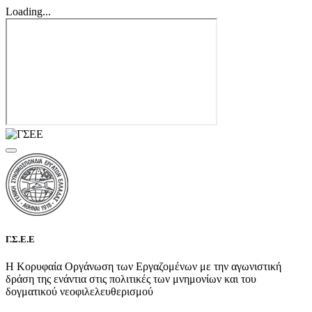
Loading...
Γ.Σ.Ε.Ε
Η Κορυφαία Οργάνωση των Εργαζομένων με την αγωνιστική
δράση της ενάντια στις πολιτικές των μνημονίων και του
δογματικού νεοφιλελευθερισμού