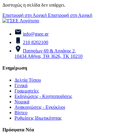
Δυστυχώς η σελίδα δεν υπάρχει.
Επιστροφή στη Αρχική
Επιστροφή στη Αρχική
info@gsee.gr
210 8202100
Πατησίων 69 & Αινιάνος 2,
10434 Αθήνα, ΤΘ 3626, ΤΚ 10210
Ενημέρωση
Δελτία Τύπου
Γενικά
Γραμματείες
Εκδηλώσεις - Κινητοποιήσεις
Νομικά
Ανακοινώσεις - Εγκύκλιοι
Βίντεο
Ρυθμίσεις Ιδιωτικότητας
Πρόσφατα Νέα