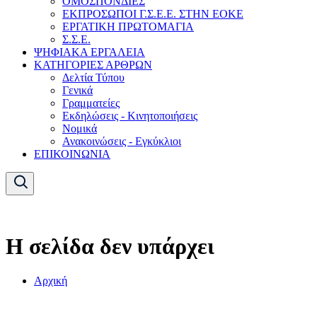
ΟΜΟΣΠΟΝΔΙΕΣ
ΕΚΠΡΟΣΩΠΟΙ Γ.Σ.Ε.Ε. ΣΤΗΝ ΕΟΚΕ
ΕΡΓΑΤΙΚΗ ΠΡΩΤΟΜΑΓΙΑ
Σ.Σ.Ε.
ΨΗΦΙΑΚΑ ΕΡΓΑΛΕΙΑ
ΚΑΤΗΓΟΡΙΕΣ ΑΡΘΡΩΝ
Δελτία Τύπου
Γενικά
Γραμματείες
Εκδηλώσεις - Κινητοποιήσεις
Νομικά
Ανακοινώσεις - Εγκύκλιοι
ΕΠΙΚΟΙΝΩΝΙΑ
Η σελίδα δεν υπάρχει
Αρχική