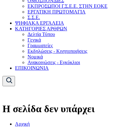
ΟΜΟΣΠΟΝΔΙΕΣ
ΕΚΠΡΟΣΩΠΟΙ Γ.Σ.Ε.Ε. ΣΤΗΝ ΕΟΚΕ
ΕΡΓΑΤΙΚΗ ΠΡΩΤΟΜΑΓΙΑ
Σ.Σ.Ε.
ΨΗΦΙΑΚΑ ΕΡΓΑΛΕΙΑ
ΚΑΤΗΓΟΡΙΕΣ ΑΡΘΡΩΝ
Δελτία Τύπου
Γενικά
Γραμματείες
Εκδηλώσεις - Κινητοποιήσεις
Νομικά
Ανακοινώσεις - Εγκύκλιοι
ΕΠΙΚΟΙΝΩΝΙΑ
Η σελίδα δεν υπάρχει
Αρχική