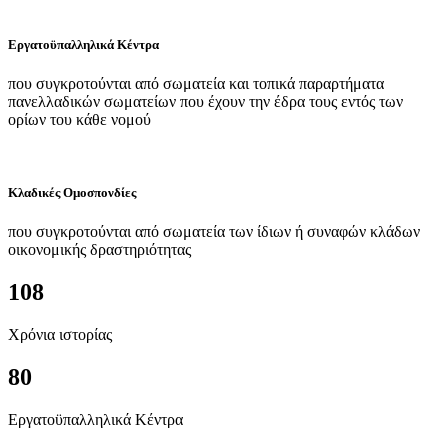
Εργατοϋπαλληλικά Κέντρα
που συγκροτούνται από σωματεία και τοπικά παραρτήματα
πανελλαδικών σωματείων που έχουν την έδρα τους εντός των
ορίων του κάθε νομού
Κλαδικές Ομοσπονδίες
που συγκροτούνται από σωματεία των ίδιων ή συναφών κλάδων
οικονομικής δραστηριότητας
108
Χρόνια ιστορίας
80
Εργατοϋπαλληλικά Κέντρα