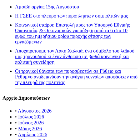
Αμοιβή αργίας 15ης Αυγούστου
H ΓΣΕΕ στο πλευρό των πυρόπληκτων συμπολιτών μας
Κοινωνικοί εταίροι: Επιστολή προς τον Υπουργό Εθνικής
Οικονομίας & Οικονομικών για αύξηση από τα 6 στα 10
ευρώ του ημερήσιου ορίου παροχής σίτισης των
εργαζόμενων
Αποχαιρετούμε τον Λάκη Χαλκιά, ένα σύμβολο του λαϊκού
μας τραγουδιού κι έναν άνθρωπο με βαθιά κοινωνική και
πολιτική συνείδηση
Οι τραγικοί θάνατοι των πυροσβεστών σε Γύθειο και
Ρέθυμνο αναδεικνύουν την ανάγκη γενναίων αποφάσεων από
την πλευρά της πολιτείας
Αρχείο Δημοσιεύσεων
•
Αύγουστος 2026
•
Ιούλιος 2026
•
Ιούνιος 2026
•
Μάιος 2026
•
Απρίλιος 2026