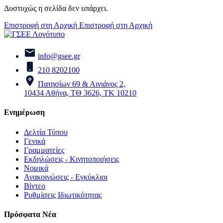
Δυστυχώς η σελίδα δεν υπάρχει.
Επιστροφή στη Αρχική
Επιστροφή στη Αρχική
info@gsee.gr
210 8202100
Πατησίων 69 & Αινιάνος 2,
10434 Αθήνα, ΤΘ 3626, ΤΚ 10210
Ενημέρωση
Δελτία Τύπου
Γενικά
Γραμματείες
Εκδηλώσεις - Κινητοποιήσεις
Νομικά
Ανακοινώσεις - Εγκύκλιοι
Βίντεο
Ρυθμίσεις Ιδιωτικότητας
Πρόσφατα Νέα