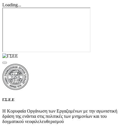
Loading...
Γ.Σ.Ε.Ε
Η Κορυφαία Οργάνωση των Εργαζομένων με την αγωνιστική
δράση της ενάντια στις πολιτικές των μνημονίων και του
δογματικού νεοφιλελευθερισμού