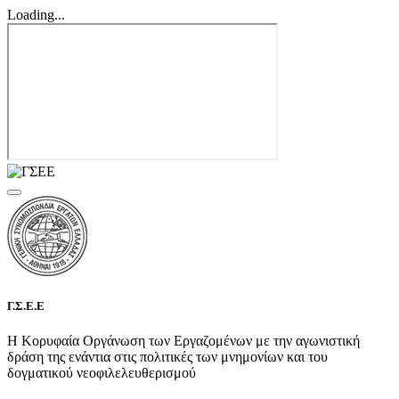
Loading...
Γ.Σ.Ε.Ε
Η Κορυφαία Οργάνωση των Εργαζομένων με την αγωνιστική
δράση της ενάντια στις πολιτικές των μνημονίων και του
δογματικού νεοφιλελευθερισμού