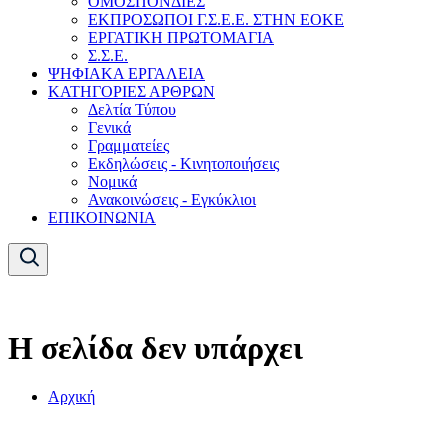
ΟΜΟΣΠΟΝΔΙΕΣ
ΕΚΠΡΟΣΩΠΟΙ Γ.Σ.Ε.Ε. ΣΤΗΝ ΕΟΚΕ
ΕΡΓΑΤΙΚΗ ΠΡΩΤΟΜΑΓΙΑ
Σ.Σ.Ε.
ΨΗΦΙΑΚΑ ΕΡΓΑΛΕΙΑ
ΚΑΤΗΓΟΡΙΕΣ ΑΡΘΡΩΝ
Δελτία Τύπου
Γενικά
Γραμματείες
Εκδηλώσεις - Κινητοποιήσεις
Νομικά
Ανακοινώσεις - Εγκύκλιοι
ΕΠΙΚΟΙΝΩΝΙΑ
Η σελίδα δεν υπάρχει
Αρχική