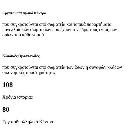
Εργατοϋπαλληλικά Κέντρα
που συγκροτούνται από σωματεία και τοπικά παραρτήματα
πανελλαδικών σωματείων που έχουν την έδρα τους εντός των
ορίων του κάθε νομού
Κλαδικές Ομοσπονδίες
που συγκροτούνται από σωματεία των ίδιων ή συναφών κλάδων
οικονομικής δραστηριότητας
108
Χρόνια ιστορίας
80
Εργατοϋπαλληλικά Κέντρα