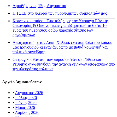
Αμοιβή αργίας 15ης Αυγούστου
H ΓΣΕΕ στο πλευρό των πυρόπληκτων συμπολιτών μας
Κοινωνικοί εταίροι: Επιστολή προς τον Υπουργό Εθνικής
Οικονομίας & Οικονομικών για αύξηση από τα 6 στα 10
ευρώ του ημερήσιου ορίου παροχής σίτισης των
εργαζόμενων
Αποχαιρετούμε τον Λάκη Χαλκιά, ένα σύμβολο του λαϊκού
μας τραγουδιού κι έναν άνθρωπο με βαθιά κοινωνική και
πολιτική συνείδηση
Οι τραγικοί θάνατοι των πυροσβεστών σε Γύθειο και
Ρέθυμνο αναδεικνύουν την ανάγκη γενναίων αποφάσεων από
την πλευρά της πολιτείας
Αρχείο Δημοσιεύσεων
•
Αύγουστος 2026
•
Ιούλιος 2026
•
Ιούνιος 2026
•
Μάιος 2026
•
Απρίλιος 2026