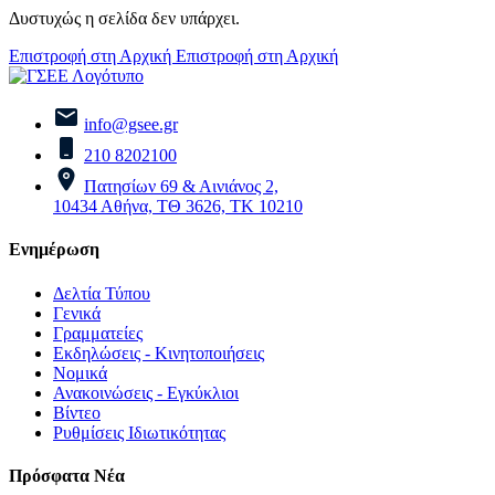
Δυστυχώς η σελίδα δεν υπάρχει.
Επιστροφή στη Αρχική
Επιστροφή στη Αρχική
info@gsee.gr
210 8202100
Πατησίων 69 & Αινιάνος 2,
10434 Αθήνα, ΤΘ 3626, ΤΚ 10210
Ενημέρωση
Δελτία Τύπου
Γενικά
Γραμματείες
Εκδηλώσεις - Κινητοποιήσεις
Νομικά
Ανακοινώσεις - Εγκύκλιοι
Βίντεο
Ρυθμίσεις Ιδιωτικότητας
Πρόσφατα Νέα