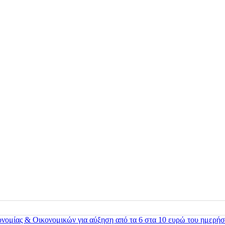
ονομίας & Οικονομικών για αύξηση από τα 6 στα 10 ευρώ του ημερήσ