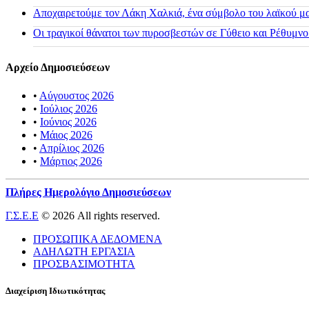
Αποχαιρετούμε τον Λάκη Χαλκιά, ένα σύμβολο του λαϊκού μας
Οι τραγικοί θάνατοι των πυροσβεστών σε Γύθειο και Ρέθυμνο
Αρχείο Δημοσιεύσεων
•
Αύγουστος 2026
•
Ιούλιος 2026
•
Ιούνιος 2026
•
Μάιος 2026
•
Απρίλιος 2026
•
Μάρτιος 2026
Πλήρες Ημερολόγιο Δημοσιεύσεων
Γ.Σ.Ε.Ε
© 2026 All rights reserved.
ΠΡΟΣΩΠΙΚΑ ΔΕΔΟΜΕΝΑ
ΑΔΗΛΩΤΗ ΕΡΓΑΣΙΑ
ΠΡΟΣΒΑΣΙΜΟΤΗΤΑ
Διαχείριση Ιδιωτικότητας