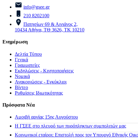
info@gsee.gr
210 8202100
Πατησίων 69 & Αινιάνος 2,
10434 Αθήνα, ΤΘ 3626, ΤΚ 10210
Ενημέρωση
Δελτία Τύπου
Γενικά
Γραμματείες
Εκδηλώσεις - Κινητοποιήσεις
Νομικά
Ανακοινώσεις - Εγκύκλιοι
Βίντεο
Ρυθμίσεις Ιδιωτικότητας
Πρόσφατα Νέα
Αμοιβή αργίας 15ης Αυγούστου
H ΓΣΕΕ στο πλευρό των πυρόπληκτων συμπολιτών μας
Κοινωνικοί εταίροι: Επιστολή προς τον Υπουργό Εθνικής Οικ