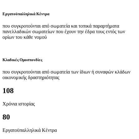
Εργατοϋπαλληλικά Κέντρα
που συγκροτούνται από σωματεία και τοπικά παραρτήματα
πανελλαδικών σωματείων που έχουν την έδρα τους εντός των
ορίων του κάθε νομού
Κλαδικές Ομοσπονδίες
που συγκροτούνται από σωματεία των ίδιων ή συναφών κλάδων
οικονομικής δραστηριότητας
108
Χρόνια ιστορίας
80
Εργατοϋπαλληλικά Κέντρα