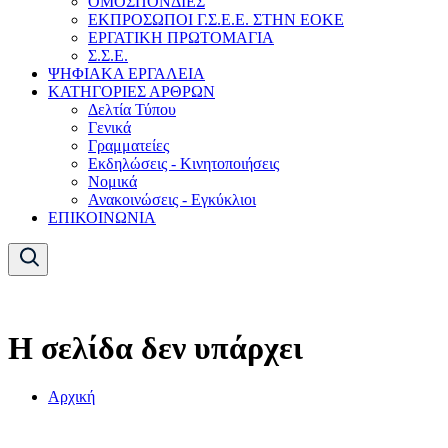
ΟΜΟΣΠΟΝΔΙΕΣ
ΕΚΠΡΟΣΩΠΟΙ Γ.Σ.Ε.Ε. ΣΤΗΝ ΕΟΚΕ
ΕΡΓΑΤΙΚΗ ΠΡΩΤΟΜΑΓΙΑ
Σ.Σ.Ε.
ΨΗΦΙΑΚΑ ΕΡΓΑΛΕΙΑ
ΚΑΤΗΓΟΡΙΕΣ ΑΡΘΡΩΝ
Δελτία Τύπου
Γενικά
Γραμματείες
Εκδηλώσεις - Κινητοποιήσεις
Νομικά
Ανακοινώσεις - Εγκύκλιοι
ΕΠΙΚΟΙΝΩΝΙΑ
Η σελίδα δεν υπάρχει
Αρχική