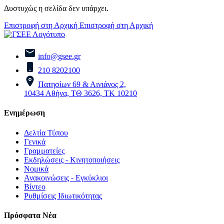
Δυστυχώς η σελίδα δεν υπάρχει.
Επιστροφή στη Αρχική
Επιστροφή στη Αρχική
info@gsee.gr
210 8202100
Πατησίων 69 & Αινιάνος 2,
10434 Αθήνα, ΤΘ 3626, ΤΚ 10210
Ενημέρωση
Δελτία Τύπου
Γενικά
Γραμματείες
Εκδηλώσεις - Κινητοποιήσεις
Νομικά
Ανακοινώσεις - Εγκύκλιοι
Βίντεο
Ρυθμίσεις Ιδιωτικότητας
Πρόσφατα Νέα