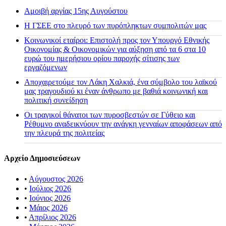
Αμοιβή αργίας 15ης Αυγούστου
H ΓΣΕΕ στο πλευρό των πυρόπληκτων συμπολιτών μας
Κοινωνικοί εταίροι: Επιστολή προς τον Υπουργό Εθνικής
Οικονομίας & Οικονομικών για αύξηση από τα 6 στα 10
ευρώ του ημερήσιου ορίου παροχής σίτισης των
εργαζόμενων
Αποχαιρετούμε τον Λάκη Χαλκιά, ένα σύμβολο του λαϊκού
μας τραγουδιού κι έναν άνθρωπο με βαθιά κοινωνική και
πολιτική συνείδηση
Οι τραγικοί θάνατοι των πυροσβεστών σε Γύθειο και
Ρέθυμνο αναδεικνύουν την ανάγκη γενναίων αποφάσεων από
την πλευρά της πολιτείας
Αρχείο Δημοσιεύσεων
•
Αύγουστος 2026
•
Ιούλιος 2026
•
Ιούνιος 2026
•
Μάιος 2026
•
Απρίλιος 2026