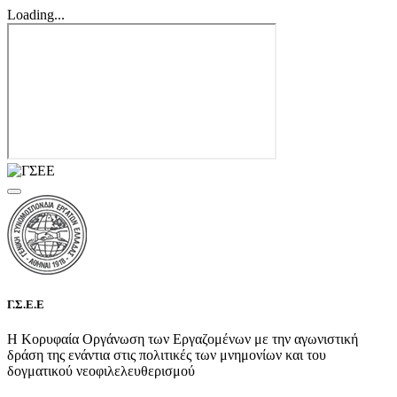
Loading...
Γ.Σ.Ε.Ε
Η Κορυφαία Οργάνωση των Εργαζομένων με την αγωνιστική
δράση της ενάντια στις πολιτικές των μνημονίων και του
δογματικού νεοφιλελευθερισμού