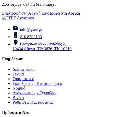
Δυστυχώς η σελίδα δεν υπάρχει.
Επιστροφή στη Αρχική
Επιστροφή στη Αρχική
info@gsee.gr
210 8202100
Πατησίων 69 & Αινιάνος 2,
10434 Αθήνα, ΤΘ 3626, ΤΚ 10210
Ενημέρωση
Δελτία Τύπου
Γενικά
Γραμματείες
Εκδηλώσεις - Κινητοποιήσεις
Νομικά
Ανακοινώσεις - Εγκύκλιοι
Βίντεο
Ρυθμίσεις Ιδιωτικότητας
Πρόσφατα Νέα