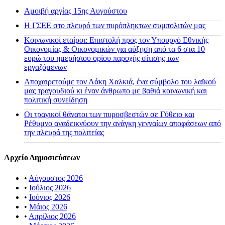
Αμοιβή αργίας 15ης Αυγούστου
H ΓΣΕΕ στο πλευρό των πυρόπληκτων συμπολιτών μας
Κοινωνικοί εταίροι: Επιστολή προς τον Υπουργό Εθνικής
Οικονομίας & Οικονομικών για αύξηση από τα 6 στα 10
ευρώ του ημερήσιου ορίου παροχής σίτισης των
εργαζόμενων
Αποχαιρετούμε τον Λάκη Χαλκιά, ένα σύμβολο του λαϊκού
μας τραγουδιού κι έναν άνθρωπο με βαθιά κοινωνική και
πολιτική συνείδηση
Οι τραγικοί θάνατοι των πυροσβεστών σε Γύθειο και
Ρέθυμνο αναδεικνύουν την ανάγκη γενναίων αποφάσεων από
την πλευρά της πολιτείας
Αρχείο Δημοσιεύσεων
•
Αύγουστος 2026
•
Ιούλιος 2026
•
Ιούνιος 2026
•
Μάιος 2026
•
Απρίλιος 2026