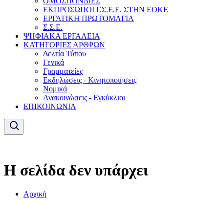
ΟΜΟΣΠΟΝΔΙΕΣ
ΕΚΠΡΟΣΩΠΟΙ Γ.Σ.Ε.Ε. ΣΤΗΝ ΕΟΚΕ
ΕΡΓΑΤΙΚΗ ΠΡΩΤΟΜΑΓΙΑ
Σ.Σ.Ε.
ΨΗΦΙΑΚΑ ΕΡΓΑΛΕΙΑ
ΚΑΤΗΓΟΡΙΕΣ ΑΡΘΡΩΝ
Δελτία Τύπου
Γενικά
Γραμματείες
Εκδηλώσεις - Κινητοποιήσεις
Νομικά
Ανακοινώσεις - Εγκύκλιοι
ΕΠΙΚΟΙΝΩΝΙΑ
Η σελίδα δεν υπάρχει
Αρχική