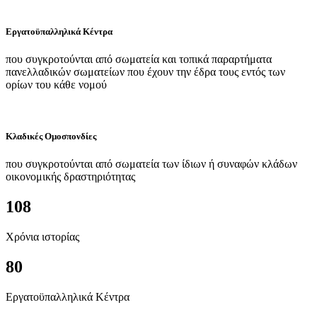
Εργατοϋπαλληλικά Κέντρα
που συγκροτούνται από σωματεία και τοπικά παραρτήματα
πανελλαδικών σωματείων που έχουν την έδρα τους εντός των
ορίων του κάθε νομού
Κλαδικές Ομοσπονδίες
που συγκροτούνται από σωματεία των ίδιων ή συναφών κλάδων
οικονομικής δραστηριότητας
108
Χρόνια ιστορίας
80
Εργατοϋπαλληλικά Κέντρα