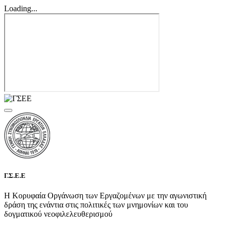
Loading...
Γ.Σ.Ε.Ε
Η Κορυφαία Οργάνωση των Εργαζομένων με την αγωνιστική
δράση της ενάντια στις πολιτικές των μνημονίων και του
δογματικού νεοφιλελευθερισμού