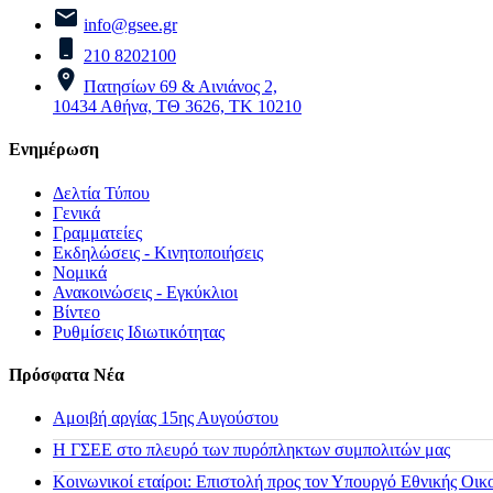
info@gsee.gr
210 8202100
Πατησίων 69 & Αινιάνος 2,
10434 Αθήνα, ΤΘ 3626, ΤΚ 10210
Ενημέρωση
Δελτία Τύπου
Γενικά
Γραμματείες
Εκδηλώσεις - Κινητοποιήσεις
Νομικά
Ανακοινώσεις - Εγκύκλιοι
Βίντεο
Ρυθμίσεις Ιδιωτικότητας
Πρόσφατα Νέα
Αμοιβή αργίας 15ης Αυγούστου
H ΓΣΕΕ στο πλευρό των πυρόπληκτων συμπολιτών μας
Κοινωνικοί εταίροι: Επιστολή προς τον Υπουργό Εθνικής Οικ