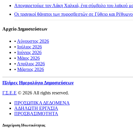
Αποχαιρετούμε τον Λάκη Χαλκιά, ένα σύμβολο του λαϊκού μας
Οι τραγικοί θάνατοι των πυροσβεστών σε Γύθειο και Ρέθυμνο
Αρχείο Δημοσιεύσεων
•
Αύγουστος 2026
•
Ιούλιος 2026
•
Ιούνιος 2026
•
Μάιος 2026
•
Απρίλιος 2026
•
Μάρτιος 2026
Πλήρες Ημερολόγιο Δημοσιεύσεων
Γ.Σ.Ε.Ε
© 2026 All rights reserved.
ΠΡΟΣΩΠΙΚΑ ΔΕΔΟΜΕΝΑ
ΑΔΗΛΩΤΗ ΕΡΓΑΣΙΑ
ΠΡΟΣΒΑΣΙΜΟΤΗΤΑ
Διαχείριση Ιδιωτικότητας