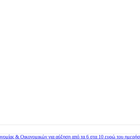
ονομίας & Οικονομικών για αύξηση από τα 6 στα 10 ευρώ του ημερήσ