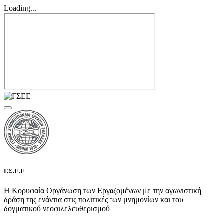
Loading...
Γ.Σ.Ε.Ε
Η Κορυφαία Οργάνωση των Εργαζομένων με την αγωνιστική
δράση της ενάντια στις πολιτικές των μνημονίων και του
δογματικού νεοφιλελευθερισμού