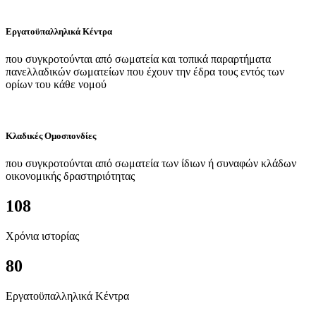
Εργατοϋπαλληλικά Κέντρα
που συγκροτούνται από σωματεία και τοπικά παραρτήματα
πανελλαδικών σωματείων που έχουν την έδρα τους εντός των
ορίων του κάθε νομού
Κλαδικές Ομοσπονδίες
που συγκροτούνται από σωματεία των ίδιων ή συναφών κλάδων
οικονομικής δραστηριότητας
108
Χρόνια ιστορίας
80
Εργατοϋπαλληλικά Κέντρα