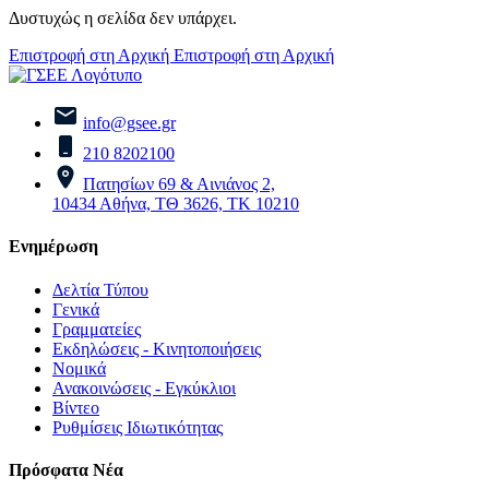
Δυστυχώς η σελίδα δεν υπάρχει.
Επιστροφή στη Αρχική
Επιστροφή στη Αρχική
info@gsee.gr
210 8202100
Πατησίων 69 & Αινιάνος 2,
10434 Αθήνα, ΤΘ 3626, ΤΚ 10210
Ενημέρωση
Δελτία Τύπου
Γενικά
Γραμματείες
Εκδηλώσεις - Κινητοποιήσεις
Νομικά
Ανακοινώσεις - Εγκύκλιοι
Βίντεο
Ρυθμίσεις Ιδιωτικότητας
Πρόσφατα Νέα