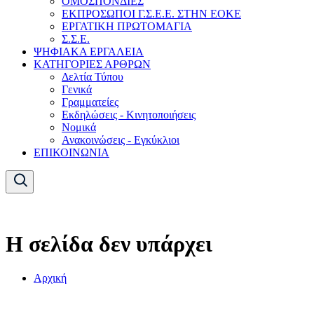
ΟΜΟΣΠΟΝΔΙΕΣ
ΕΚΠΡΟΣΩΠΟΙ Γ.Σ.Ε.Ε. ΣΤΗΝ ΕΟΚΕ
ΕΡΓΑΤΙΚΗ ΠΡΩΤΟΜΑΓΙΑ
Σ.Σ.Ε.
ΨΗΦΙΑΚΑ ΕΡΓΑΛΕΙΑ
ΚΑΤΗΓΟΡΙΕΣ ΑΡΘΡΩΝ
Δελτία Τύπου
Γενικά
Γραμματείες
Εκδηλώσεις - Κινητοποιήσεις
Νομικά
Ανακοινώσεις - Εγκύκλιοι
ΕΠΙΚΟΙΝΩΝΙΑ
Η σελίδα δεν υπάρχει
Αρχική