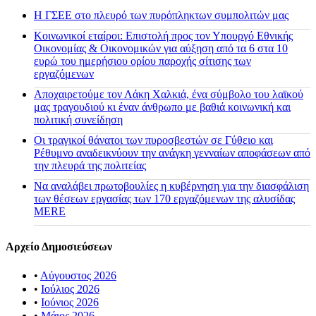
H ΓΣΕΕ στο πλευρό των πυρόπληκτων συμπολιτών μας
Κοινωνικοί εταίροι: Επιστολή προς τον Υπουργό Εθνικής
Οικονομίας & Οικονομικών για αύξηση από τα 6 στα 10
ευρώ του ημερήσιου ορίου παροχής σίτισης των
εργαζόμενων
Αποχαιρετούμε τον Λάκη Χαλκιά, ένα σύμβολο του λαϊκού
μας τραγουδιού κι έναν άνθρωπο με βαθιά κοινωνική και
πολιτική συνείδηση
Οι τραγικοί θάνατοι των πυροσβεστών σε Γύθειο και
Ρέθυμνο αναδεικνύουν την ανάγκη γενναίων αποφάσεων από
την πλευρά της πολιτείας
Να αναλάβει πρωτοβουλίες η κυβέρνηση για την διασφάλιση
των θέσεων εργασίας των 170 εργαζόμενων της αλυσίδας
MERE
Αρχείο Δημοσιεύσεων
•
Αύγουστος 2026
•
Ιούλιος 2026
•
Ιούνιος 2026
•
Μάιος 2026