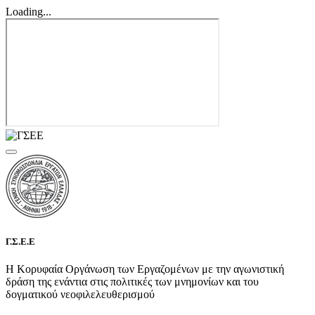
Loading...
Γ.Σ.Ε.Ε
Η Κορυφαία Οργάνωση των Εργαζομένων με την αγωνιστική
δράση της ενάντια στις πολιτικές των μνημονίων και του
δογματικού νεοφιλελευθερισμού