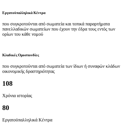
Εργατοϋπαλληλικά Κέντρα
που συγκροτούνται από σωματεία και τοπικά παραρτήματα
πανελλαδικών σωματείων που έχουν την έδρα τους εντός των
ορίων του κάθε νομού
Κλαδικές Ομοσπονδίες
που συγκροτούνται από σωματεία των ίδιων ή συναφών κλάδων
οικονομικής δραστηριότητας
108
Χρόνια ιστορίας
80
Εργατοϋπαλληλικά Κέντρα