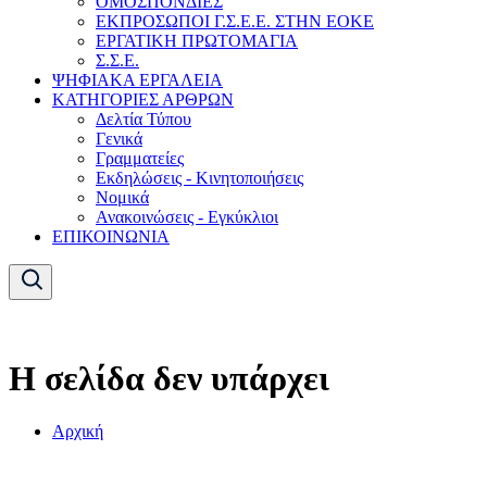
ΟΜΟΣΠΟΝΔΙΕΣ
ΕΚΠΡΟΣΩΠΟΙ Γ.Σ.Ε.Ε. ΣΤΗΝ ΕΟΚΕ
ΕΡΓΑΤΙΚΗ ΠΡΩΤΟΜΑΓΙΑ
Σ.Σ.Ε.
ΨΗΦΙΑΚΑ ΕΡΓΑΛΕΙΑ
ΚΑΤΗΓΟΡΙΕΣ ΑΡΘΡΩΝ
Δελτία Τύπου
Γενικά
Γραμματείες
Εκδηλώσεις - Κινητοποιήσεις
Νομικά
Ανακοινώσεις - Εγκύκλιοι
ΕΠΙΚΟΙΝΩΝΙΑ
Η σελίδα δεν υπάρχει
Αρχική