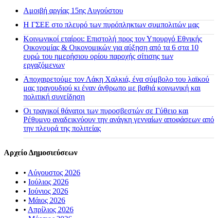
Αμοιβή αργίας 15ης Αυγούστου
H ΓΣΕΕ στο πλευρό των πυρόπληκτων συμπολιτών μας
Κοινωνικοί εταίροι: Επιστολή προς τον Υπουργό Εθνικής
Οικονομίας & Οικονομικών για αύξηση από τα 6 στα 10
ευρώ του ημερήσιου ορίου παροχής σίτισης των
εργαζόμενων
Αποχαιρετούμε τον Λάκη Χαλκιά, ένα σύμβολο του λαϊκού
μας τραγουδιού κι έναν άνθρωπο με βαθιά κοινωνική και
πολιτική συνείδηση
Οι τραγικοί θάνατοι των πυροσβεστών σε Γύθειο και
Ρέθυμνο αναδεικνύουν την ανάγκη γενναίων αποφάσεων από
την πλευρά της πολιτείας
Αρχείο Δημοσιεύσεων
•
Αύγουστος 2026
•
Ιούλιος 2026
•
Ιούνιος 2026
•
Μάιος 2026
•
Απρίλιος 2026