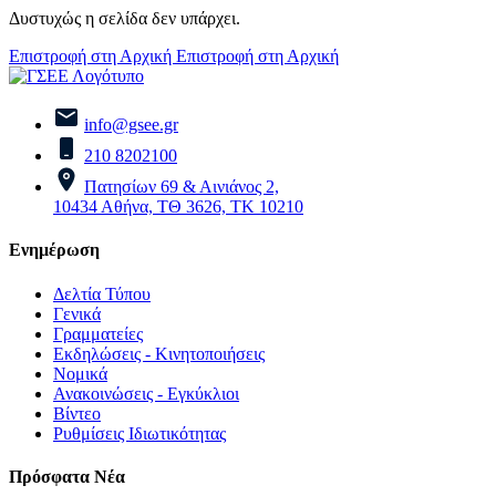
Δυστυχώς η σελίδα δεν υπάρχει.
Επιστροφή στη Αρχική
Επιστροφή στη Αρχική
info@gsee.gr
210 8202100
Πατησίων 69 & Αινιάνος 2,
10434 Αθήνα, ΤΘ 3626, ΤΚ 10210
Ενημέρωση
Δελτία Τύπου
Γενικά
Γραμματείες
Εκδηλώσεις - Κινητοποιήσεις
Νομικά
Ανακοινώσεις - Εγκύκλιοι
Βίντεο
Ρυθμίσεις Ιδιωτικότητας
Πρόσφατα Νέα