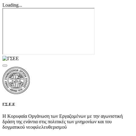
Loading...
Γ.Σ.Ε.Ε
Η Κορυφαία Οργάνωση των Εργαζομένων με την αγωνιστική
δράση της ενάντια στις πολιτικές των μνημονίων και του
δογματικού νεοφιλελευθερισμού