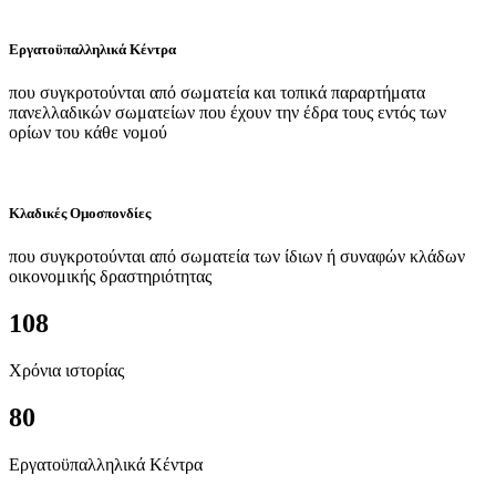
Εργατοϋπαλληλικά Κέντρα
που συγκροτούνται από σωματεία και τοπικά παραρτήματα
πανελλαδικών σωματείων που έχουν την έδρα τους εντός των
ορίων του κάθε νομού
Κλαδικές Ομοσπονδίες
που συγκροτούνται από σωματεία των ίδιων ή συναφών κλάδων
οικονομικής δραστηριότητας
108
Χρόνια ιστορίας
80
Εργατοϋπαλληλικά Κέντρα