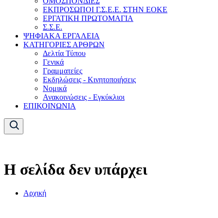
ΟΜΟΣΠΟΝΔΙΕΣ
ΕΚΠΡΟΣΩΠΟΙ Γ.Σ.Ε.Ε. ΣΤΗΝ ΕΟΚΕ
ΕΡΓΑΤΙΚΗ ΠΡΩΤΟΜΑΓΙΑ
Σ.Σ.Ε.
ΨΗΦΙΑΚΑ ΕΡΓΑΛΕΙΑ
ΚΑΤΗΓΟΡΙΕΣ ΑΡΘΡΩΝ
Δελτία Τύπου
Γενικά
Γραμματείες
Εκδηλώσεις - Κινητοποιήσεις
Νομικά
Ανακοινώσεις - Εγκύκλιοι
ΕΠΙΚΟΙΝΩΝΙΑ
Η σελίδα δεν υπάρχει
Αρχική