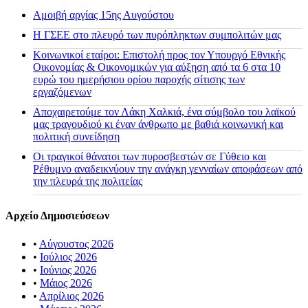
Αμοιβή αργίας 15ης Αυγούστου
H ΓΣΕΕ στο πλευρό των πυρόπληκτων συμπολιτών μας
Κοινωνικοί εταίροι: Επιστολή προς τον Υπουργό Εθνικής
Οικονομίας & Οικονομικών για αύξηση από τα 6 στα 10
ευρώ του ημερήσιου ορίου παροχής σίτισης των
εργαζόμενων
Αποχαιρετούμε τον Λάκη Χαλκιά, ένα σύμβολο του λαϊκού
μας τραγουδιού κι έναν άνθρωπο με βαθιά κοινωνική και
πολιτική συνείδηση
Οι τραγικοί θάνατοι των πυροσβεστών σε Γύθειο και
Ρέθυμνο αναδεικνύουν την ανάγκη γενναίων αποφάσεων από
την πλευρά της πολιτείας
Αρχείο Δημοσιεύσεων
•
Αύγουστος 2026
•
Ιούλιος 2026
•
Ιούνιος 2026
•
Μάιος 2026
•
Απρίλιος 2026