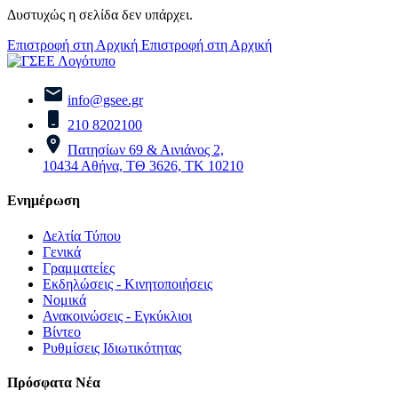
Δυστυχώς η σελίδα δεν υπάρχει.
Επιστροφή στη Αρχική
Επιστροφή στη Αρχική
info@gsee.gr
210 8202100
Πατησίων 69 & Αινιάνος 2,
10434 Αθήνα, ΤΘ 3626, ΤΚ 10210
Ενημέρωση
Δελτία Τύπου
Γενικά
Γραμματείες
Εκδηλώσεις - Κινητοποιήσεις
Νομικά
Ανακοινώσεις - Εγκύκλιοι
Βίντεο
Ρυθμίσεις Ιδιωτικότητας
Πρόσφατα Νέα