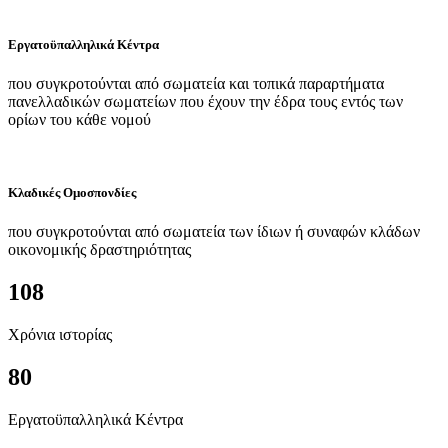
Εργατοϋπαλληλικά Κέντρα
που συγκροτούνται από σωματεία και τοπικά παραρτήματα
πανελλαδικών σωματείων που έχουν την έδρα τους εντός των
ορίων του κάθε νομού
Κλαδικές Ομοσπονδίες
που συγκροτούνται από σωματεία των ίδιων ή συναφών κλάδων
οικονομικής δραστηριότητας
108
Χρόνια ιστορίας
80
Εργατοϋπαλληλικά Κέντρα