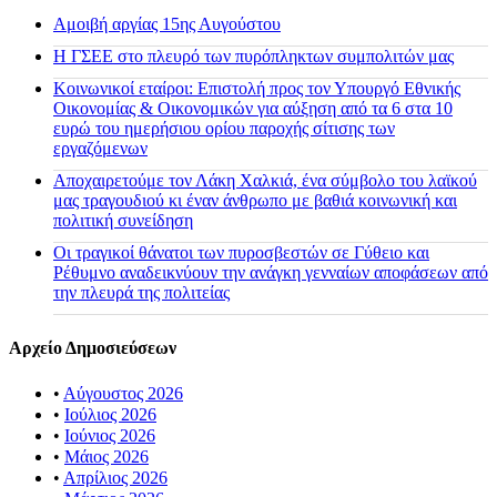
Αμοιβή αργίας 15ης Αυγούστου
H ΓΣΕΕ στο πλευρό των πυρόπληκτων συμπολιτών μας
Κοινωνικοί εταίροι: Επιστολή προς τον Υπουργό Εθνικής
Οικονομίας & Οικονομικών για αύξηση από τα 6 στα 10
ευρώ του ημερήσιου ορίου παροχής σίτισης των
εργαζόμενων
Αποχαιρετούμε τον Λάκη Χαλκιά, ένα σύμβολο του λαϊκού
μας τραγουδιού κι έναν άνθρωπο με βαθιά κοινωνική και
πολιτική συνείδηση
Οι τραγικοί θάνατοι των πυροσβεστών σε Γύθειο και
Ρέθυμνο αναδεικνύουν την ανάγκη γενναίων αποφάσεων από
την πλευρά της πολιτείας
Αρχείο Δημοσιεύσεων
•
Αύγουστος 2026
•
Ιούλιος 2026
•
Ιούνιος 2026
•
Μάιος 2026
•
Απρίλιος 2026