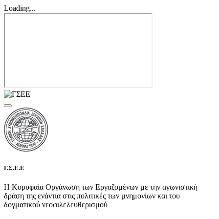
Loading...
Γ.Σ.Ε.Ε
Η Κορυφαία Οργάνωση των Εργαζομένων με την αγωνιστική
δράση της ενάντια στις πολιτικές των μνημονίων και του
δογματικού νεοφιλελευθερισμού