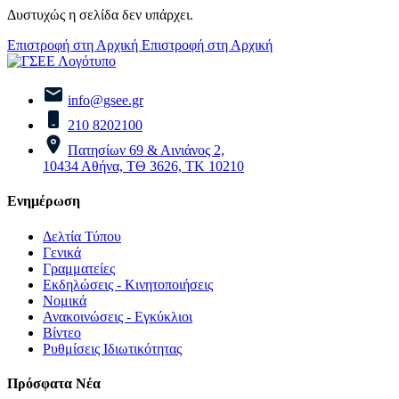
Δυστυχώς η σελίδα δεν υπάρχει.
Επιστροφή στη Αρχική
Επιστροφή στη Αρχική
info@gsee.gr
210 8202100
Πατησίων 69 & Αινιάνος 2,
10434 Αθήνα, ΤΘ 3626, ΤΚ 10210
Ενημέρωση
Δελτία Τύπου
Γενικά
Γραμματείες
Εκδηλώσεις - Κινητοποιήσεις
Νομικά
Ανακοινώσεις - Εγκύκλιοι
Βίντεο
Ρυθμίσεις Ιδιωτικότητας
Πρόσφατα Νέα