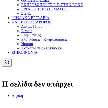
ΟΜΟΣΠΟΝΔΙΕΣ
ΕΚΠΡΟΣΩΠΟΙ Γ.Σ.Ε.Ε. ΣΤΗΝ ΕΟΚΕ
ΕΡΓΑΤΙΚΗ ΠΡΩΤΟΜΑΓΙΑ
Σ.Σ.Ε.
ΨΗΦΙΑΚΑ ΕΡΓΑΛΕΙΑ
ΚΑΤΗΓΟΡΙΕΣ ΑΡΘΡΩΝ
Δελτία Τύπου
Γενικά
Γραμματείες
Εκδηλώσεις - Κινητοποιήσεις
Νομικά
Ανακοινώσεις - Εγκύκλιοι
ΕΠΙΚΟΙΝΩΝΙΑ
Η σελίδα δεν υπάρχει
Αρχική