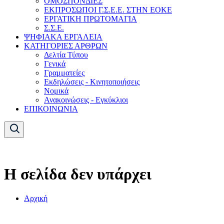
ΟΜΟΣΠΟΝΔΙΕΣ
ΕΚΠΡΟΣΩΠΟΙ Γ.Σ.Ε.Ε. ΣΤΗΝ ΕΟΚΕ
ΕΡΓΑΤΙΚΗ ΠΡΩΤΟΜΑΓΙΑ
Σ.Σ.Ε.
ΨΗΦΙΑΚΑ ΕΡΓΑΛΕΙΑ
ΚΑΤΗΓΟΡΙΕΣ ΑΡΘΡΩΝ
Δελτία Τύπου
Γενικά
Γραμματείες
Εκδηλώσεις - Κινητοποιήσεις
Νομικά
Ανακοινώσεις - Εγκύκλιοι
ΕΠΙΚΟΙΝΩΝΙΑ
Η σελίδα δεν υπάρχει
Αρχική