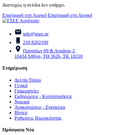
Δυστυχώς η σελίδα δεν υπάρχει.
Επιστροφή στη Αρχική
Επιστροφή στη Αρχική
info@gsee.gr
210 8202100
Πατησίων 69 & Αινιάνος 2,
10434 Αθήνα, ΤΘ 3626, ΤΚ 10210
Ενημέρωση
Δελτία Τύπου
Γενικά
Γραμματείες
Εκδηλώσεις - Κινητοποιήσεις
Νομικά
Ανακοινώσεις - Εγκύκλιοι
Βίντεο
Ρυθμίσεις Ιδιωτικότητας
Πρόσφατα Νέα