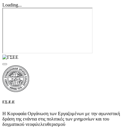
Loading...
Γ.Σ.Ε.Ε
Η Κορυφαία Οργάνωση των Εργαζομένων με την αγωνιστική
δράση της ενάντια στις πολιτικές των μνημονίων και του
δογματικού νεοφιλελευθερισμού