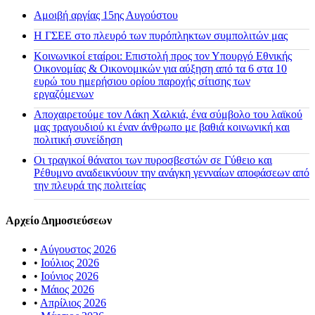
Αμοιβή αργίας 15ης Αυγούστου
H ΓΣΕΕ στο πλευρό των πυρόπληκτων συμπολιτών μας
Κοινωνικοί εταίροι: Επιστολή προς τον Υπουργό Εθνικής
Οικονομίας & Οικονομικών για αύξηση από τα 6 στα 10
ευρώ του ημερήσιου ορίου παροχής σίτισης των
εργαζόμενων
Αποχαιρετούμε τον Λάκη Χαλκιά, ένα σύμβολο του λαϊκού
μας τραγουδιού κι έναν άνθρωπο με βαθιά κοινωνική και
πολιτική συνείδηση
Οι τραγικοί θάνατοι των πυροσβεστών σε Γύθειο και
Ρέθυμνο αναδεικνύουν την ανάγκη γενναίων αποφάσεων από
την πλευρά της πολιτείας
Αρχείο Δημοσιεύσεων
•
Αύγουστος 2026
•
Ιούλιος 2026
•
Ιούνιος 2026
•
Μάιος 2026
•
Απρίλιος 2026