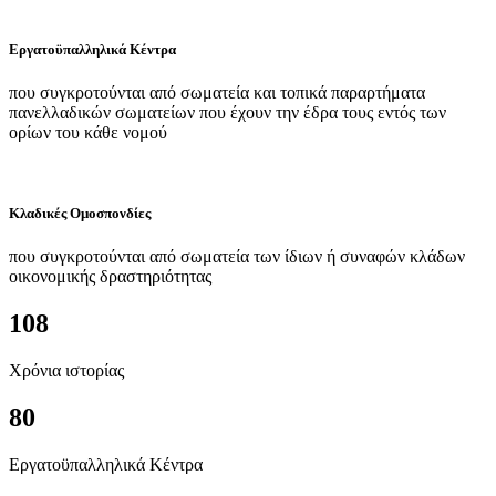
Εργατοϋπαλληλικά Κέντρα
που συγκροτούνται από σωματεία και τοπικά παραρτήματα
πανελλαδικών σωματείων που έχουν την έδρα τους εντός των
ορίων του κάθε νομού
Κλαδικές Ομοσπονδίες
που συγκροτούνται από σωματεία των ίδιων ή συναφών κλάδων
οικονομικής δραστηριότητας
108
Χρόνια ιστορίας
80
Εργατοϋπαλληλικά Κέντρα