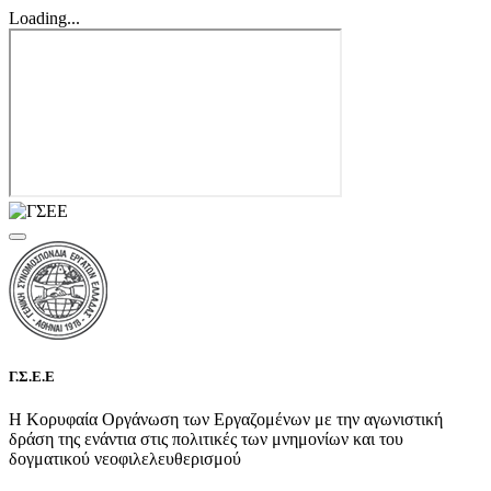
Loading...
Γ.Σ.Ε.Ε
Η Κορυφαία Οργάνωση των Εργαζομένων με την αγωνιστική
δράση της ενάντια στις πολιτικές των μνημονίων και του
δογματικού νεοφιλελευθερισμού