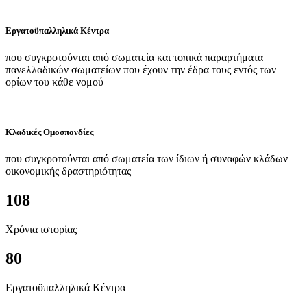
Εργατοϋπαλληλικά Κέντρα
που συγκροτούνται από σωματεία και τοπικά παραρτήματα
πανελλαδικών σωματείων που έχουν την έδρα τους εντός των
ορίων του κάθε νομού
Κλαδικές Ομοσπονδίες
που συγκροτούνται από σωματεία των ίδιων ή συναφών κλάδων
οικονομικής δραστηριότητας
108
Χρόνια ιστορίας
80
Εργατοϋπαλληλικά Κέντρα