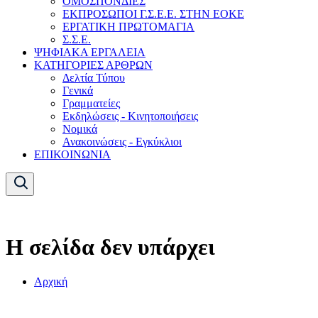
ΟΜΟΣΠΟΝΔΙΕΣ
ΕΚΠΡΟΣΩΠΟΙ Γ.Σ.Ε.Ε. ΣΤΗΝ ΕΟΚΕ
ΕΡΓΑΤΙΚΗ ΠΡΩΤΟΜΑΓΙΑ
Σ.Σ.Ε.
ΨΗΦΙΑΚΑ ΕΡΓΑΛΕΙΑ
ΚΑΤΗΓΟΡΙΕΣ ΑΡΘΡΩΝ
Δελτία Τύπου
Γενικά
Γραμματείες
Εκδηλώσεις - Κινητοποιήσεις
Νομικά
Ανακοινώσεις - Εγκύκλιοι
ΕΠΙΚΟΙΝΩΝΙΑ
Η σελίδα δεν υπάρχει
Αρχική