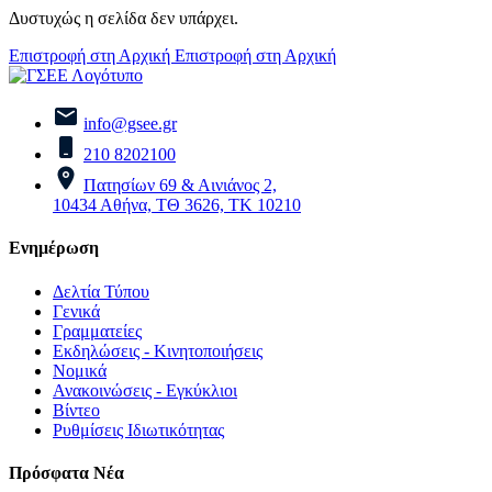
Δυστυχώς η σελίδα δεν υπάρχει.
Επιστροφή στη Αρχική
Επιστροφή στη Αρχική
info@gsee.gr
210 8202100
Πατησίων 69 & Αινιάνος 2,
10434 Αθήνα, ΤΘ 3626, ΤΚ 10210
Ενημέρωση
Δελτία Τύπου
Γενικά
Γραμματείες
Εκδηλώσεις - Κινητοποιήσεις
Νομικά
Ανακοινώσεις - Εγκύκλιοι
Βίντεο
Ρυθμίσεις Ιδιωτικότητας
Πρόσφατα Νέα