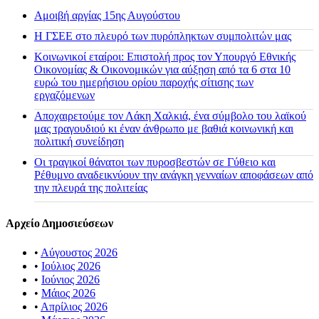
Αμοιβή αργίας 15ης Αυγούστου
H ΓΣΕΕ στο πλευρό των πυρόπληκτων συμπολιτών μας
Κοινωνικοί εταίροι: Επιστολή προς τον Υπουργό Εθνικής
Οικονομίας & Οικονομικών για αύξηση από τα 6 στα 10
ευρώ του ημερήσιου ορίου παροχής σίτισης των
εργαζόμενων
Αποχαιρετούμε τον Λάκη Χαλκιά, ένα σύμβολο του λαϊκού
μας τραγουδιού κι έναν άνθρωπο με βαθιά κοινωνική και
πολιτική συνείδηση
Οι τραγικοί θάνατοι των πυροσβεστών σε Γύθειο και
Ρέθυμνο αναδεικνύουν την ανάγκη γενναίων αποφάσεων από
την πλευρά της πολιτείας
Αρχείο Δημοσιεύσεων
•
Αύγουστος 2026
•
Ιούλιος 2026
•
Ιούνιος 2026
•
Μάιος 2026
•
Απρίλιος 2026