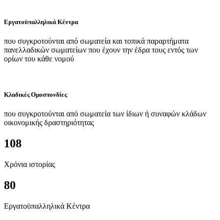
Εργατοϋπαλληλικά Κέντρα
που συγκροτούνται από σωματεία και τοπικά παραρτήματα
πανελλαδικών σωματείων που έχουν την έδρα τους εντός των
ορίων του κάθε νομού
Κλαδικές Ομοσπονδίες
που συγκροτούνται από σωματεία των ίδιων ή συναφών κλάδων
οικονομικής δραστηριότητας
108
Χρόνια ιστορίας
80
Εργατοϋπαλληλικά Κέντρα