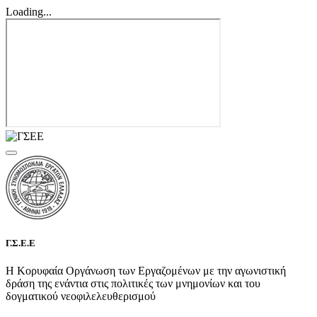
Loading...
Γ.Σ.Ε.Ε
Η Κορυφαία Οργάνωση των Εργαζομένων με την αγωνιστική
δράση της ενάντια στις πολιτικές των μνημονίων και του
δογματικού νεοφιλελευθερισμού