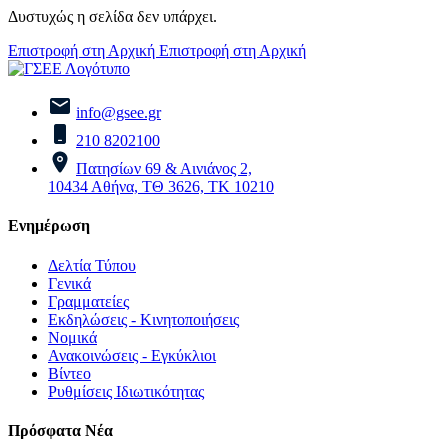
Δυστυχώς η σελίδα δεν υπάρχει.
Επιστροφή στη Αρχική
Επιστροφή στη Αρχική
info@gsee.gr
210 8202100
Πατησίων 69 & Αινιάνος 2,
10434 Αθήνα, ΤΘ 3626, ΤΚ 10210
Ενημέρωση
Δελτία Τύπου
Γενικά
Γραμματείες
Εκδηλώσεις - Κινητοποιήσεις
Νομικά
Ανακοινώσεις - Εγκύκλιοι
Βίντεο
Ρυθμίσεις Ιδιωτικότητας
Πρόσφατα Νέα