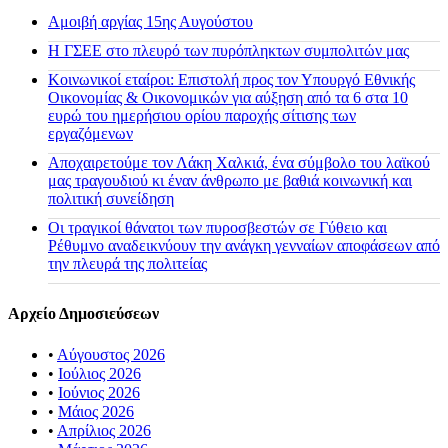
Αμοιβή αργίας 15ης Αυγούστου
H ΓΣΕΕ στο πλευρό των πυρόπληκτων συμπολιτών μας
Κοινωνικοί εταίροι: Επιστολή προς τον Υπουργό Εθνικής
Οικονομίας & Οικονομικών για αύξηση από τα 6 στα 10
ευρώ του ημερήσιου ορίου παροχής σίτισης των
εργαζόμενων
Αποχαιρετούμε τον Λάκη Χαλκιά, ένα σύμβολο του λαϊκού
μας τραγουδιού κι έναν άνθρωπο με βαθιά κοινωνική και
πολιτική συνείδηση
Οι τραγικοί θάνατοι των πυροσβεστών σε Γύθειο και
Ρέθυμνο αναδεικνύουν την ανάγκη γενναίων αποφάσεων από
την πλευρά της πολιτείας
Αρχείο Δημοσιεύσεων
•
Αύγουστος 2026
•
Ιούλιος 2026
•
Ιούνιος 2026
•
Μάιος 2026
•
Απρίλιος 2026