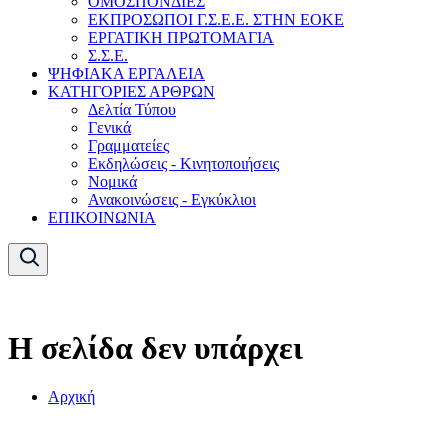
ΟΜΟΣΠΟΝΔΙΕΣ
ΕΚΠΡΟΣΩΠΟΙ Γ.Σ.Ε.Ε. ΣΤΗΝ ΕΟΚΕ
ΕΡΓΑΤΙΚΗ ΠΡΩΤΟΜΑΓΙΑ
Σ.Σ.Ε.
ΨΗΦΙΑΚΑ ΕΡΓΑΛΕΙΑ
ΚΑΤΗΓΟΡΙΕΣ ΑΡΘΡΩΝ
Δελτία Τύπου
Γενικά
Γραμματείες
Εκδηλώσεις - Κινητοποιήσεις
Νομικά
Ανακοινώσεις - Εγκύκλιοι
ΕΠΙΚΟΙΝΩΝΙΑ
Η σελίδα δεν υπάρχει
Αρχική