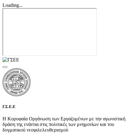
Loading...
Γ.Σ.Ε.Ε
Η Κορυφαία Οργάνωση των Εργαζομένων με την αγωνιστική
δράση της ενάντια στις πολιτικές των μνημονίων και του
δογματικού νεοφιλελευθερισμού