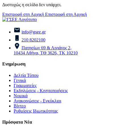
Δυστυχώς η σελίδα δεν υπάρχει.
Επιστροφή στη Αρχική
Επιστροφή στη Αρχική
info@gsee.gr
210 8202100
Πατησίων 69 & Αινιάνος 2,
10434 Αθήνα, ΤΘ 3626, ΤΚ 10210
Ενημέρωση
Δελτία Τύπου
Γενικά
Γραμματείες
Εκδηλώσεις - Κινητοποιήσεις
Νομικά
Ανακοινώσεις - Εγκύκλιοι
Βίντεο
Ρυθμίσεις Ιδιωτικότητας
Πρόσφατα Νέα