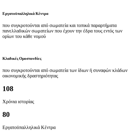
Εργατοϋπαλληλικά Κέντρα
που συγκροτούνται από σωματεία και τοπικά παραρτήματα
πανελλαδικών σωματείων που έχουν την έδρα τους εντός των
ορίων του κάθε νομού
Κλαδικές Ομοσπονδίες
που συγκροτούνται από σωματεία των ίδιων ή συναφών κλάδων
οικονομικής δραστηριότητας
108
Χρόνια ιστορίας
80
Εργατοϋπαλληλικά Κέντρα