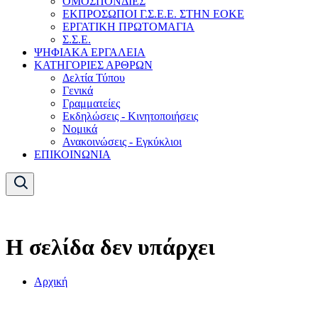
ΟΜΟΣΠΟΝΔΙΕΣ
ΕΚΠΡΟΣΩΠΟΙ Γ.Σ.Ε.Ε. ΣΤΗΝ ΕΟΚΕ
ΕΡΓΑΤΙΚΗ ΠΡΩΤΟΜΑΓΙΑ
Σ.Σ.Ε.
ΨΗΦΙΑΚΑ ΕΡΓΑΛΕΙΑ
ΚΑΤΗΓΟΡΙΕΣ ΑΡΘΡΩΝ
Δελτία Τύπου
Γενικά
Γραμματείες
Εκδηλώσεις - Κινητοποιήσεις
Νομικά
Ανακοινώσεις - Εγκύκλιοι
ΕΠΙΚΟΙΝΩΝΙΑ
Η σελίδα δεν υπάρχει
Αρχική