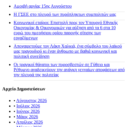
Αμοιβή αργίας 15ης Αυγούστου
H ΓΣΕΕ στο πλευρό των πυρόπληκτων συμπολιτών μας
Κοινωνικοί εταίροι: Επιστολή προς τον Υπουργό Εθνικής
Οικονομίας & Οικονομικών για αύξηση από τα 6 στα 10
ευρώ του ημερήσιου ορίου παροχής σίτισης των
εργαζόμενων
Αποχαιρετούμε τον Λάκη Χαλκιά, ένα σύμβολο του λαϊκού
μας τραγουδιού κι έναν άνθρωπο με βαθιά κοινωνική και
πολιτική συνείδηση
Οι τραγικοί θάνατοι των πυροσβεστών σε Γύθειο και
Ρέθυμνο αναδεικνύουν την ανάγκη γενναίων αποφάσεων από
την πλευρά της πολιτείας
Αρχείο Δημοσιεύσεων
•
Αύγουστος 2026
•
Ιούλιος 2026
•
Ιούνιος 2026
•
Μάιος 2026
•
Απρίλιος 2026