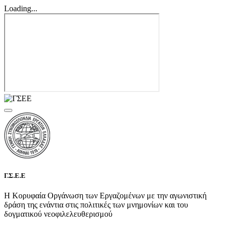
Loading...
Γ.Σ.Ε.Ε
Η Κορυφαία Οργάνωση των Εργαζομένων με την αγωνιστική
δράση της ενάντια στις πολιτικές των μνημονίων και του
δογματικού νεοφιλελευθερισμού