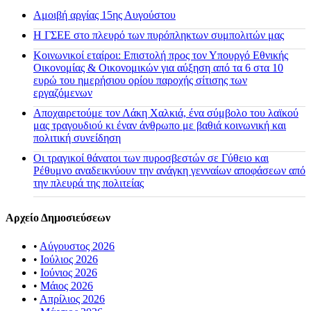
Αμοιβή αργίας 15ης Αυγούστου
H ΓΣΕΕ στο πλευρό των πυρόπληκτων συμπολιτών μας
Κοινωνικοί εταίροι: Επιστολή προς τον Υπουργό Εθνικής
Οικονομίας & Οικονομικών για αύξηση από τα 6 στα 10
ευρώ του ημερήσιου ορίου παροχής σίτισης των
εργαζόμενων
Αποχαιρετούμε τον Λάκη Χαλκιά, ένα σύμβολο του λαϊκού
μας τραγουδιού κι έναν άνθρωπο με βαθιά κοινωνική και
πολιτική συνείδηση
Οι τραγικοί θάνατοι των πυροσβεστών σε Γύθειο και
Ρέθυμνο αναδεικνύουν την ανάγκη γενναίων αποφάσεων από
την πλευρά της πολιτείας
Αρχείο Δημοσιεύσεων
•
Αύγουστος 2026
•
Ιούλιος 2026
•
Ιούνιος 2026
•
Μάιος 2026
•
Απρίλιος 2026