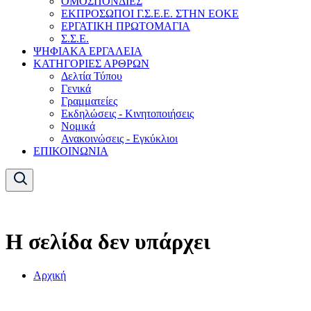
ΟΜΟΣΠΟΝΔΙΕΣ
ΕΚΠΡΟΣΩΠΟΙ Γ.Σ.Ε.Ε. ΣΤΗΝ ΕΟΚΕ
ΕΡΓΑΤΙΚΗ ΠΡΩΤΟΜΑΓΙΑ
Σ.Σ.Ε.
ΨΗΦΙΑΚΑ ΕΡΓΑΛΕΙΑ
ΚΑΤΗΓΟΡΙΕΣ ΑΡΘΡΩΝ
Δελτία Τύπου
Γενικά
Γραμματείες
Εκδηλώσεις - Κινητοποιήσεις
Νομικά
Ανακοινώσεις - Εγκύκλιοι
ΕΠΙΚΟΙΝΩΝΙΑ
Η σελίδα δεν υπάρχει
Αρχική