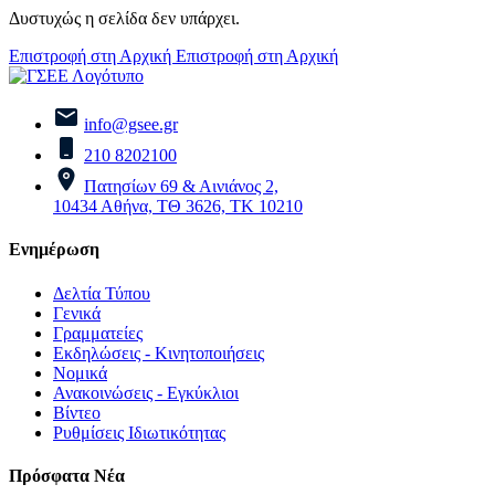
Δυστυχώς η σελίδα δεν υπάρχει.
Επιστροφή στη Αρχική
Επιστροφή στη Αρχική
info@gsee.gr
210 8202100
Πατησίων 69 & Αινιάνος 2,
10434 Αθήνα, ΤΘ 3626, ΤΚ 10210
Ενημέρωση
Δελτία Τύπου
Γενικά
Γραμματείες
Εκδηλώσεις - Κινητοποιήσεις
Νομικά
Ανακοινώσεις - Εγκύκλιοι
Βίντεο
Ρυθμίσεις Ιδιωτικότητας
Πρόσφατα Νέα