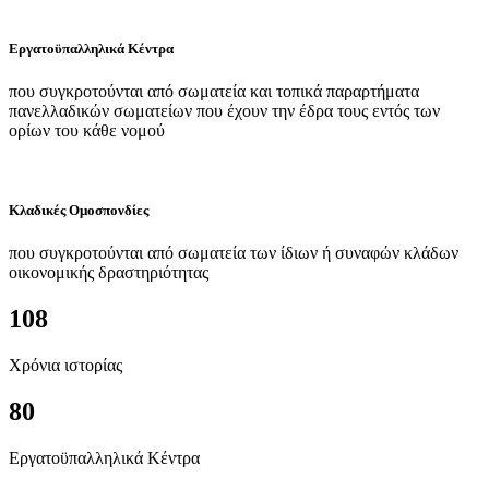
Εργατοϋπαλληλικά Κέντρα
που συγκροτούνται από σωματεία και τοπικά παραρτήματα
πανελλαδικών σωματείων που έχουν την έδρα τους εντός των
ορίων του κάθε νομού
Κλαδικές Ομοσπονδίες
που συγκροτούνται από σωματεία των ίδιων ή συναφών κλάδων
οικονομικής δραστηριότητας
108
Χρόνια ιστορίας
80
Εργατοϋπαλληλικά Κέντρα