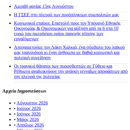
Αμοιβή αργίας 15ης Αυγούστου
H ΓΣΕΕ στο πλευρό των πυρόπληκτων συμπολιτών μας
Κοινωνικοί εταίροι: Επιστολή προς τον Υπουργό Εθνικής
Οικονομίας & Οικονομικών για αύξηση από τα 6 στα 10
ευρώ του ημερήσιου ορίου παροχής σίτισης των
εργαζόμενων
Αποχαιρετούμε τον Λάκη Χαλκιά, ένα σύμβολο του λαϊκού
μας τραγουδιού κι έναν άνθρωπο με βαθιά κοινωνική και
πολιτική συνείδηση
Οι τραγικοί θάνατοι των πυροσβεστών σε Γύθειο και
Ρέθυμνο αναδεικνύουν την ανάγκη γενναίων αποφάσεων από
την πλευρά της πολιτείας
Αρχείο Δημοσιεύσεων
•
Αύγουστος 2026
•
Ιούλιος 2026
•
Ιούνιος 2026
•
Μάιος 2026
•
Απρίλιος 2026