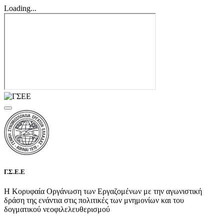
Loading...
Γ.Σ.Ε.Ε
Η Κορυφαία Οργάνωση των Εργαζομένων με την αγωνιστική
δράση της ενάντια στις πολιτικές των μνημονίων και του
δογματικού νεοφιλελευθερισμού