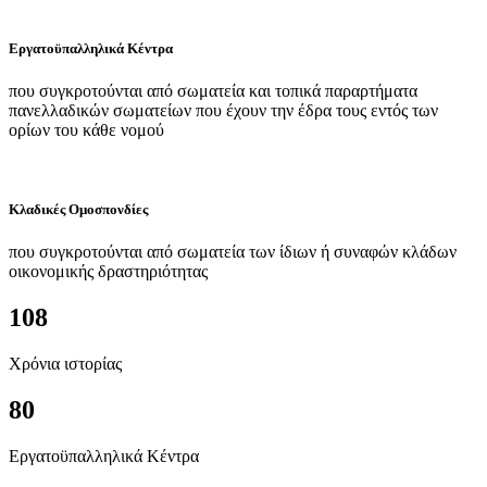
Εργατοϋπαλληλικά Κέντρα
που συγκροτούνται από σωματεία και τοπικά παραρτήματα
πανελλαδικών σωματείων που έχουν την έδρα τους εντός των
ορίων του κάθε νομού
Κλαδικές Ομοσπονδίες
που συγκροτούνται από σωματεία των ίδιων ή συναφών κλάδων
οικονομικής δραστηριότητας
108
Χρόνια ιστορίας
80
Εργατοϋπαλληλικά Κέντρα