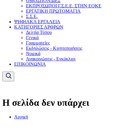
ΟΜΟΣΠΟΝΔΙΕΣ
ΕΚΠΡΟΣΩΠΟΙ Γ.Σ.Ε.Ε. ΣΤΗΝ ΕΟΚΕ
ΕΡΓΑΤΙΚΗ ΠΡΩΤΟΜΑΓΙΑ
Σ.Σ.Ε.
ΨΗΦΙΑΚΑ ΕΡΓΑΛΕΙΑ
ΚΑΤΗΓΟΡΙΕΣ ΑΡΘΡΩΝ
Δελτία Τύπου
Γενικά
Γραμματείες
Εκδηλώσεις - Κινητοποιήσεις
Νομικά
Ανακοινώσεις - Εγκύκλιοι
ΕΠΙΚΟΙΝΩΝΙΑ
Η σελίδα δεν υπάρχει
Αρχική