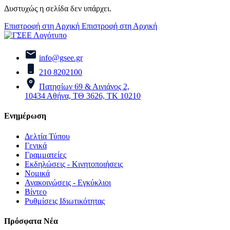
Δυστυχώς η σελίδα δεν υπάρχει.
Επιστροφή στη Αρχική
Επιστροφή στη Αρχική
info@gsee.gr
210 8202100
Πατησίων 69 & Αινιάνος 2,
10434 Αθήνα, ΤΘ 3626, ΤΚ 10210
Ενημέρωση
Δελτία Τύπου
Γενικά
Γραμματείες
Εκδηλώσεις - Κινητοποιήσεις
Νομικά
Ανακοινώσεις - Εγκύκλιοι
Βίντεο
Ρυθμίσεις Ιδιωτικότητας
Πρόσφατα Νέα