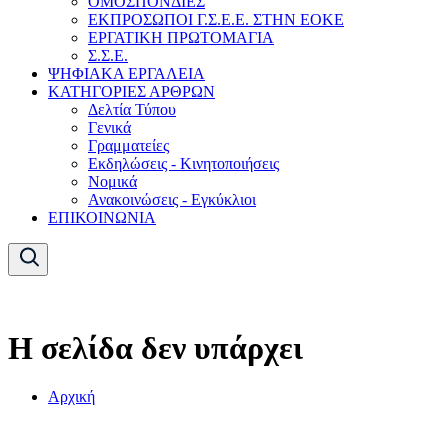
ΟΜΟΣΠΟΝΔΙΕΣ
ΕΚΠΡΟΣΩΠΟΙ Γ.Σ.Ε.Ε. ΣΤΗΝ ΕΟΚΕ
ΕΡΓΑΤΙΚΗ ΠΡΩΤΟΜΑΓΙΑ
Σ.Σ.Ε.
ΨΗΦΙΑΚΑ ΕΡΓΑΛΕΙΑ
ΚΑΤΗΓΟΡΙΕΣ ΑΡΘΡΩΝ
Δελτία Τύπου
Γενικά
Γραμματείες
Εκδηλώσεις - Κινητοποιήσεις
Νομικά
Ανακοινώσεις - Εγκύκλιοι
ΕΠΙΚΟΙΝΩΝΙΑ
Η σελίδα δεν υπάρχει
Αρχική