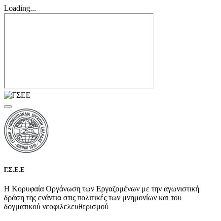
Loading...
Γ.Σ.Ε.Ε
Η Κορυφαία Οργάνωση των Εργαζομένων με την αγωνιστική
δράση της ενάντια στις πολιτικές των μνημονίων και του
δογματικού νεοφιλελευθερισμού