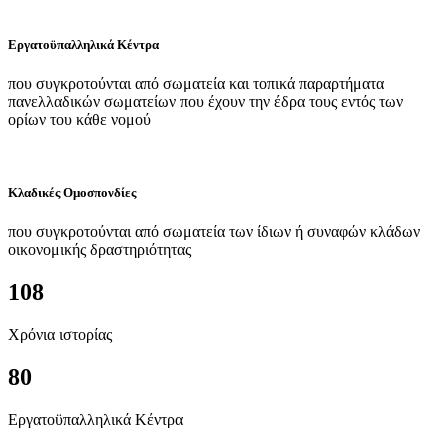
Εργατοϋπαλληλικά Κέντρα
που συγκροτούνται από σωματεία και τοπικά παραρτήματα
πανελλαδικών σωματείων που έχουν την έδρα τους εντός των
ορίων του κάθε νομού
Κλαδικές Ομοσπονδίες
που συγκροτούνται από σωματεία των ίδιων ή συναφών κλάδων
οικονομικής δραστηριότητας
108
Χρόνια ιστορίας
80
Εργατοϋπαλληλικά Κέντρα