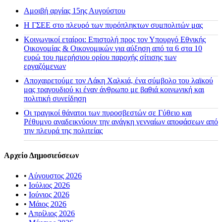
Αμοιβή αργίας 15ης Αυγούστου
H ΓΣΕΕ στο πλευρό των πυρόπληκτων συμπολιτών μας
Κοινωνικοί εταίροι: Επιστολή προς τον Υπουργό Εθνικής
Οικονομίας & Οικονομικών για αύξηση από τα 6 στα 10
ευρώ του ημερήσιου ορίου παροχής σίτισης των
εργαζόμενων
Αποχαιρετούμε τον Λάκη Χαλκιά, ένα σύμβολο του λαϊκού
μας τραγουδιού κι έναν άνθρωπο με βαθιά κοινωνική και
πολιτική συνείδηση
Οι τραγικοί θάνατοι των πυροσβεστών σε Γύθειο και
Ρέθυμνο αναδεικνύουν την ανάγκη γενναίων αποφάσεων από
την πλευρά της πολιτείας
Αρχείο Δημοσιεύσεων
•
Αύγουστος 2026
•
Ιούλιος 2026
•
Ιούνιος 2026
•
Μάιος 2026
•
Απρίλιος 2026