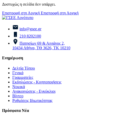
Δυστυχώς η σελίδα δεν υπάρχει.
Επιστροφή στη Αρχική
Επιστροφή στη Αρχική
info@gsee.gr
210 8202100
Πατησίων 69 & Αινιάνος 2,
10434 Αθήνα, ΤΘ 3626, ΤΚ 10210
Ενημέρωση
Δελτία Τύπου
Γενικά
Γραμματείες
Εκδηλώσεις - Κινητοποιήσεις
Νομικά
Ανακοινώσεις - Εγκύκλιοι
Βίντεο
Ρυθμίσεις Ιδιωτικότητας
Πρόσφατα Νέα