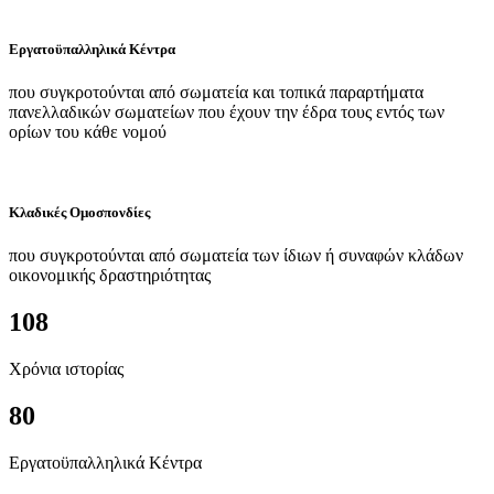
Εργατοϋπαλληλικά Κέντρα
που συγκροτούνται από σωματεία και τοπικά παραρτήματα
πανελλαδικών σωματείων που έχουν την έδρα τους εντός των
ορίων του κάθε νομού
Κλαδικές Ομοσπονδίες
που συγκροτούνται από σωματεία των ίδιων ή συναφών κλάδων
οικονομικής δραστηριότητας
108
Χρόνια ιστορίας
80
Εργατοϋπαλληλικά Κέντρα