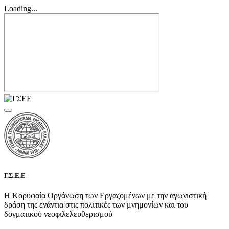
Loading...
Γ.Σ.Ε.Ε
Η Κορυφαία Οργάνωση των Εργαζομένων με την αγωνιστική
δράση της ενάντια στις πολιτικές των μνημονίων και του
δογματικού νεοφιλελευθερισμού