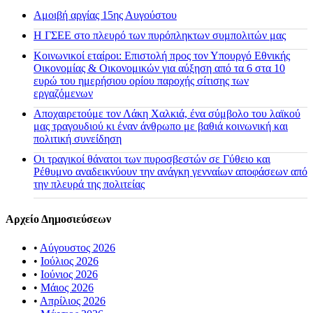
Αμοιβή αργίας 15ης Αυγούστου
H ΓΣΕΕ στο πλευρό των πυρόπληκτων συμπολιτών μας
Κοινωνικοί εταίροι: Επιστολή προς τον Υπουργό Εθνικής
Οικονομίας & Οικονομικών για αύξηση από τα 6 στα 10
ευρώ του ημερήσιου ορίου παροχής σίτισης των
εργαζόμενων
Αποχαιρετούμε τον Λάκη Χαλκιά, ένα σύμβολο του λαϊκού
μας τραγουδιού κι έναν άνθρωπο με βαθιά κοινωνική και
πολιτική συνείδηση
Οι τραγικοί θάνατοι των πυροσβεστών σε Γύθειο και
Ρέθυμνο αναδεικνύουν την ανάγκη γενναίων αποφάσεων από
την πλευρά της πολιτείας
Αρχείο Δημοσιεύσεων
•
Αύγουστος 2026
•
Ιούλιος 2026
•
Ιούνιος 2026
•
Μάιος 2026
•
Απρίλιος 2026