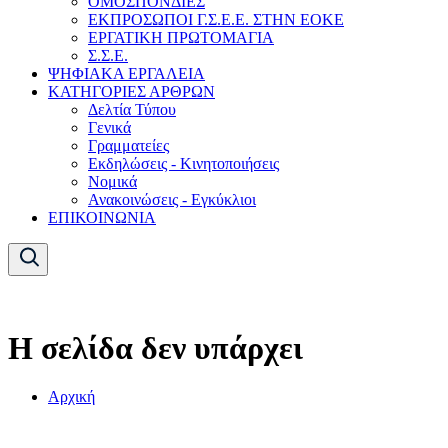
ΟΜΟΣΠΟΝΔΙΕΣ
ΕΚΠΡΟΣΩΠΟΙ Γ.Σ.Ε.Ε. ΣΤΗΝ ΕΟΚΕ
ΕΡΓΑΤΙΚΗ ΠΡΩΤΟΜΑΓΙΑ
Σ.Σ.Ε.
ΨΗΦΙΑΚΑ ΕΡΓΑΛΕΙΑ
ΚΑΤΗΓΟΡΙΕΣ ΑΡΘΡΩΝ
Δελτία Τύπου
Γενικά
Γραμματείες
Εκδηλώσεις - Κινητοποιήσεις
Νομικά
Ανακοινώσεις - Εγκύκλιοι
ΕΠΙΚΟΙΝΩΝΙΑ
Η σελίδα δεν υπάρχει
Αρχική