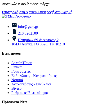
Δυστυχώς η σελίδα δεν υπάρχει.
Επιστροφή στη Αρχική
Επιστροφή στη Αρχική
info@gsee.gr
210 8202100
Πατησίων 69 & Αινιάνος 2,
10434 Αθήνα, ΤΘ 3626, ΤΚ 10210
Ενημέρωση
Δελτία Τύπου
Γενικά
Γραμματείες
Εκδηλώσεις - Κινητοποιήσεις
Νομικά
Ανακοινώσεις - Εγκύκλιοι
Βίντεο
Ρυθμίσεις Ιδιωτικότητας
Πρόσφατα Νέα