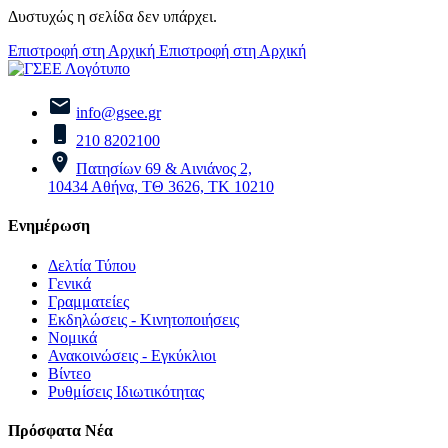
Δυστυχώς η σελίδα δεν υπάρχει.
Επιστροφή στη Αρχική
Επιστροφή στη Αρχική
info@gsee.gr
210 8202100
Πατησίων 69 & Αινιάνος 2,
10434 Αθήνα, ΤΘ 3626, ΤΚ 10210
Ενημέρωση
Δελτία Τύπου
Γενικά
Γραμματείες
Εκδηλώσεις - Κινητοποιήσεις
Νομικά
Ανακοινώσεις - Εγκύκλιοι
Βίντεο
Ρυθμίσεις Ιδιωτικότητας
Πρόσφατα Νέα