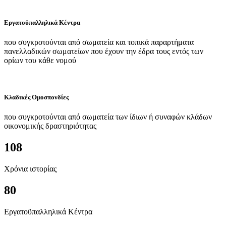
Εργατοϋπαλληλικά Κέντρα
που συγκροτούνται από σωματεία και τοπικά παραρτήματα
πανελλαδικών σωματείων που έχουν την έδρα τους εντός των
ορίων του κάθε νομού
Κλαδικές Ομοσπονδίες
που συγκροτούνται από σωματεία των ίδιων ή συναφών κλάδων
οικονομικής δραστηριότητας
108
Χρόνια ιστορίας
80
Εργατοϋπαλληλικά Κέντρα