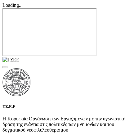
Loading...
Γ.Σ.Ε.Ε
Η Κορυφαία Οργάνωση των Εργαζομένων με την αγωνιστική
δράση της ενάντια στις πολιτικές των μνημονίων και του
δογματικού νεοφιλελευθερισμού