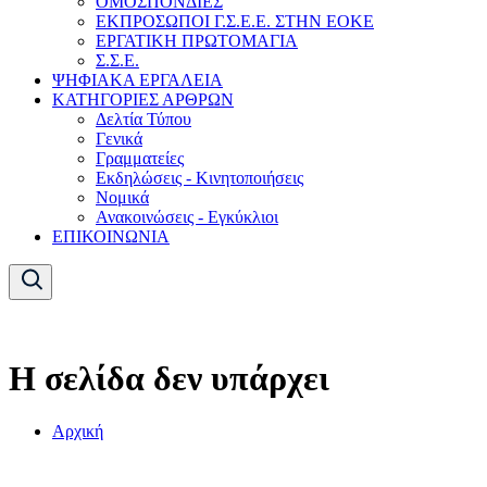
ΟΜΟΣΠΟΝΔΙΕΣ
ΕΚΠΡΟΣΩΠΟΙ Γ.Σ.Ε.Ε. ΣΤΗΝ ΕΟΚΕ
ΕΡΓΑΤΙΚΗ ΠΡΩΤΟΜΑΓΙΑ
Σ.Σ.Ε.
ΨΗΦΙΑΚΑ ΕΡΓΑΛΕΙΑ
ΚΑΤΗΓΟΡΙΕΣ ΑΡΘΡΩΝ
Δελτία Τύπου
Γενικά
Γραμματείες
Εκδηλώσεις - Κινητοποιήσεις
Νομικά
Ανακοινώσεις - Εγκύκλιοι
ΕΠΙΚΟΙΝΩΝΙΑ
Η σελίδα δεν υπάρχει
Αρχική