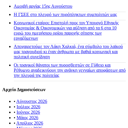
Αμοιβή αργίας 15ης Αυγούστου
H ΓΣΕΕ στο πλευρό των πυρόπληκτων συμπολιτών μας
Κοινωνικοί εταίροι: Επιστολή προς τον Υπουργό Εθνικής
Οικονομίας & Οικονομικών για αύξηση από τα 6 στα 10
ευρώ του ημερήσιου ορίου παροχής σίτισης των
εργαζόμενων
Αποχαιρετούμε τον Λάκη Χαλκιά, ένα σύμβολο του λαϊκού
μας τραγουδιού κι έναν άνθρωπο με βαθιά κοινωνική και
πολιτική συνείδηση
Οι τραγικοί θάνατοι των πυροσβεστών σε Γύθειο και
Ρέθυμνο αναδεικνύουν την ανάγκη γενναίων αποφάσεων από
την πλευρά της πολιτείας
Αρχείο Δημοσιεύσεων
•
Αύγουστος 2026
•
Ιούλιος 2026
•
Ιούνιος 2026
•
Μάιος 2026
•
Απρίλιος 2026