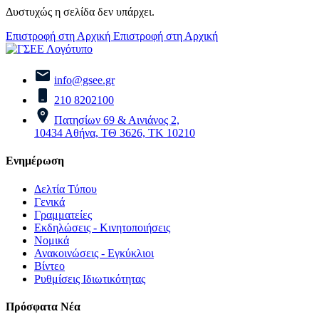
Δυστυχώς η σελίδα δεν υπάρχει.
Επιστροφή στη Αρχική
Επιστροφή στη Αρχική
info@gsee.gr
210 8202100
Πατησίων 69 & Αινιάνος 2,
10434 Αθήνα, ΤΘ 3626, ΤΚ 10210
Ενημέρωση
Δελτία Τύπου
Γενικά
Γραμματείες
Εκδηλώσεις - Κινητοποιήσεις
Νομικά
Ανακοινώσεις - Εγκύκλιοι
Βίντεο
Ρυθμίσεις Ιδιωτικότητας
Πρόσφατα Νέα