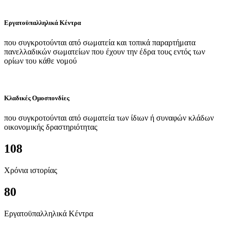
Εργατοϋπαλληλικά Κέντρα
που συγκροτούνται από σωματεία και τοπικά παραρτήματα
πανελλαδικών σωματείων που έχουν την έδρα τους εντός των
ορίων του κάθε νομού
Κλαδικές Ομοσπονδίες
που συγκροτούνται από σωματεία των ίδιων ή συναφών κλάδων
οικονομικής δραστηριότητας
108
Χρόνια ιστορίας
80
Εργατοϋπαλληλικά Κέντρα