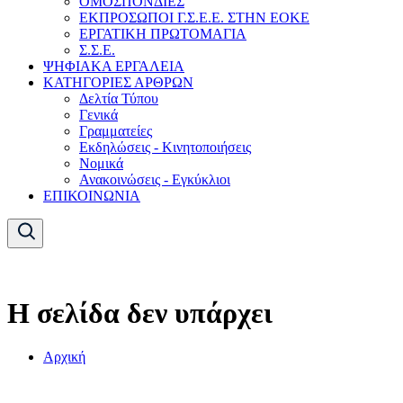
ΟΜΟΣΠΟΝΔΙΕΣ
ΕΚΠΡΟΣΩΠΟΙ Γ.Σ.Ε.Ε. ΣΤΗΝ ΕΟΚΕ
ΕΡΓΑΤΙΚΗ ΠΡΩΤΟΜΑΓΙΑ
Σ.Σ.Ε.
ΨΗΦΙΑΚΑ ΕΡΓΑΛΕΙΑ
ΚΑΤΗΓΟΡΙΕΣ ΑΡΘΡΩΝ
Δελτία Τύπου
Γενικά
Γραμματείες
Εκδηλώσεις - Κινητοποιήσεις
Νομικά
Ανακοινώσεις - Εγκύκλιοι
ΕΠΙΚΟΙΝΩΝΙΑ
Η σελίδα δεν υπάρχει
Αρχική