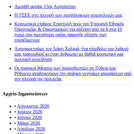
Αμοιβή αργίας 15ης Αυγούστου
H ΓΣΕΕ στο πλευρό των πυρόπληκτων συμπολιτών μας
Κοινωνικοί εταίροι: Επιστολή προς τον Υπουργό Εθνικής
Οικονομίας & Οικονομικών για αύξηση από τα 6 στα 10
ευρώ του ημερήσιου ορίου παροχής σίτισης των
εργαζόμενων
Αποχαιρετούμε τον Λάκη Χαλκιά, ένα σύμβολο του λαϊκού
μας τραγουδιού κι έναν άνθρωπο με βαθιά κοινωνική και
πολιτική συνείδηση
Οι τραγικοί θάνατοι των πυροσβεστών σε Γύθειο και
Ρέθυμνο αναδεικνύουν την ανάγκη γενναίων αποφάσεων από
την πλευρά της πολιτείας
Αρχείο Δημοσιεύσεων
•
Αύγουστος 2026
•
Ιούλιος 2026
•
Ιούνιος 2026
•
Μάιος 2026
•
Απρίλιος 2026