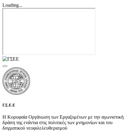
Loading...
Γ.Σ.Ε.Ε
Η Κορυφαία Οργάνωση των Εργαζομένων με την αγωνιστική
δράση της ενάντια στις πολιτικές των μνημονίων και του
δογματικού νεοφιλελευθερισμού