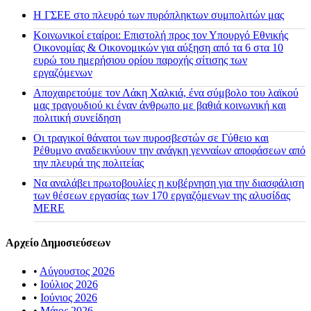
H ΓΣΕΕ στο πλευρό των πυρόπληκτων συμπολιτών μας
Κοινωνικοί εταίροι: Επιστολή προς τον Υπουργό Εθνικής
Οικονομίας & Οικονομικών για αύξηση από τα 6 στα 10
ευρώ του ημερήσιου ορίου παροχής σίτισης των
εργαζόμενων
Αποχαιρετούμε τον Λάκη Χαλκιά, ένα σύμβολο του λαϊκού
μας τραγουδιού κι έναν άνθρωπο με βαθιά κοινωνική και
πολιτική συνείδηση
Οι τραγικοί θάνατοι των πυροσβεστών σε Γύθειο και
Ρέθυμνο αναδεικνύουν την ανάγκη γενναίων αποφάσεων από
την πλευρά της πολιτείας
Να αναλάβει πρωτοβουλίες η κυβέρνηση για την διασφάλιση
των θέσεων εργασίας των 170 εργαζόμενων της αλυσίδας
MERE
Αρχείο Δημοσιεύσεων
•
Αύγουστος 2026
•
Ιούλιος 2026
•
Ιούνιος 2026
•
Μάιος 2026