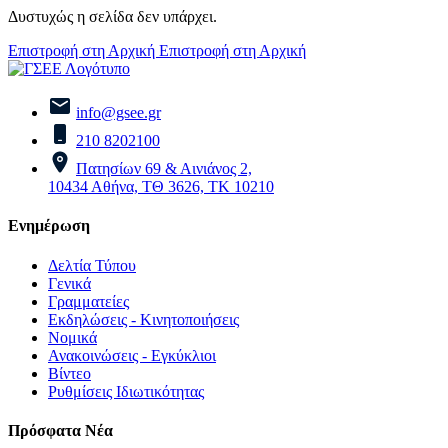
Δυστυχώς η σελίδα δεν υπάρχει.
Επιστροφή στη Αρχική
Επιστροφή στη Αρχική
info@gsee.gr
210 8202100
Πατησίων 69 & Αινιάνος 2,
10434 Αθήνα, ΤΘ 3626, ΤΚ 10210
Ενημέρωση
Δελτία Τύπου
Γενικά
Γραμματείες
Εκδηλώσεις - Κινητοποιήσεις
Νομικά
Ανακοινώσεις - Εγκύκλιοι
Βίντεο
Ρυθμίσεις Ιδιωτικότητας
Πρόσφατα Νέα