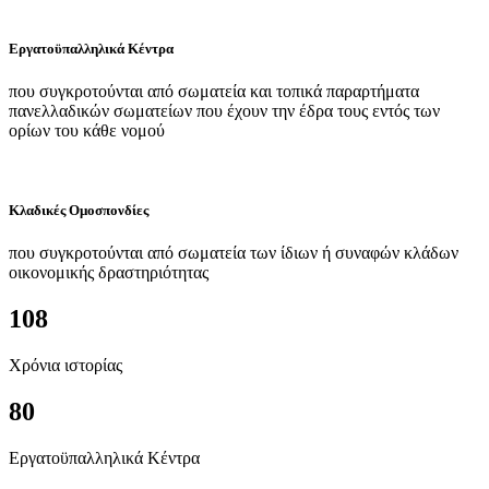
Εργατοϋπαλληλικά Κέντρα
που συγκροτούνται από σωματεία και τοπικά παραρτήματα
πανελλαδικών σωματείων που έχουν την έδρα τους εντός των
ορίων του κάθε νομού
Κλαδικές Ομοσπονδίες
που συγκροτούνται από σωματεία των ίδιων ή συναφών κλάδων
οικονομικής δραστηριότητας
108
Χρόνια ιστορίας
80
Εργατοϋπαλληλικά Κέντρα