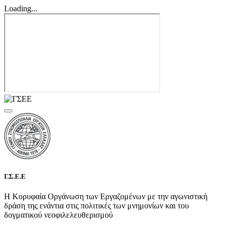
Loading...
Γ.Σ.Ε.Ε
Η Κορυφαία Οργάνωση των Εργαζομένων με την αγωνιστική
δράση της ενάντια στις πολιτικές των μνημονίων και του
δογματικού νεοφιλελευθερισμού