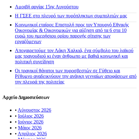
Αμοιβή αργίας 15ης Αυγούστου
H ΓΣΕΕ στο πλευρό των πυρόπληκτων συμπολιτών μας
Κοινωνικοί εταίροι: Επιστολή προς τον Υπουργό Εθνικής
Οικονομίας & Οικονομικών για αύξηση από τα 6 στα 10
ευρώ του ημερήσιου ορίου παροχής σίτισης των
εργαζόμενων
Αποχαιρετούμε τον Λάκη Χαλκιά, ένα σύμβολο του λαϊκού
μας τραγουδιού κι έναν άνθρωπο με βαθιά κοινωνική και
πολιτική συνείδηση
Οι τραγικοί θάνατοι των πυροσβεστών σε Γύθειο και
Ρέθυμνο αναδεικνύουν την ανάγκη γενναίων αποφάσεων από
την πλευρά της πολιτείας
Αρχείο Δημοσιεύσεων
•
Αύγουστος 2026
•
Ιούλιος 2026
•
Ιούνιος 2026
•
Μάιος 2026
•
Απρίλιος 2026