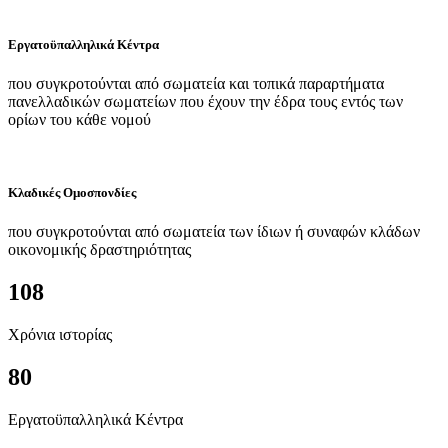
Εργατοϋπαλληλικά Κέντρα
που συγκροτούνται από σωματεία και τοπικά παραρτήματα
πανελλαδικών σωματείων που έχουν την έδρα τους εντός των
ορίων του κάθε νομού
Κλαδικές Ομοσπονδίες
που συγκροτούνται από σωματεία των ίδιων ή συναφών κλάδων
οικονομικής δραστηριότητας
108
Χρόνια ιστορίας
80
Εργατοϋπαλληλικά Κέντρα