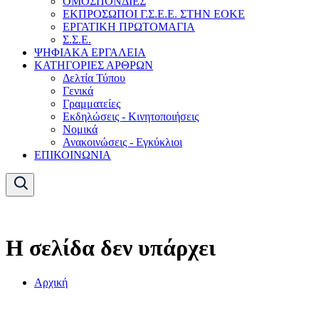
ΟΜΟΣΠΟΝΔΙΕΣ
ΕΚΠΡΟΣΩΠΟΙ Γ.Σ.Ε.Ε. ΣΤΗΝ ΕΟΚΕ
ΕΡΓΑΤΙΚΗ ΠΡΩΤΟΜΑΓΙΑ
Σ.Σ.Ε.
ΨΗΦΙΑΚΑ ΕΡΓΑΛΕΙΑ
ΚΑΤΗΓΟΡΙΕΣ ΑΡΘΡΩΝ
Δελτία Τύπου
Γενικά
Γραμματείες
Εκδηλώσεις - Κινητοποιήσεις
Νομικά
Ανακοινώσεις - Εγκύκλιοι
ΕΠΙΚΟΙΝΩΝΙΑ
Η σελίδα δεν υπάρχει
Αρχική