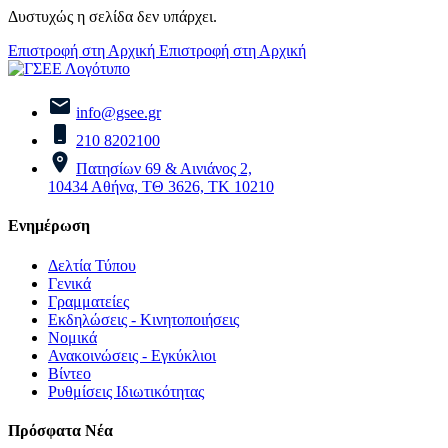
Δυστυχώς η σελίδα δεν υπάρχει.
Επιστροφή στη Αρχική
Επιστροφή στη Αρχική
info@gsee.gr
210 8202100
Πατησίων 69 & Αινιάνος 2,
10434 Αθήνα, ΤΘ 3626, ΤΚ 10210
Ενημέρωση
Δελτία Τύπου
Γενικά
Γραμματείες
Εκδηλώσεις - Κινητοποιήσεις
Νομικά
Ανακοινώσεις - Εγκύκλιοι
Βίντεο
Ρυθμίσεις Ιδιωτικότητας
Πρόσφατα Νέα