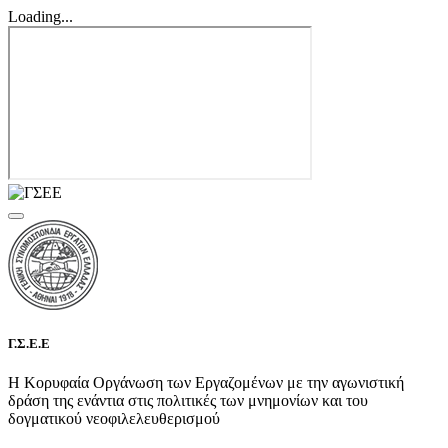
Loading...
Γ.Σ.Ε.Ε
Η Κορυφαία Οργάνωση των Εργαζομένων με την αγωνιστική
δράση της ενάντια στις πολιτικές των μνημονίων και του
δογματικού νεοφιλελευθερισμού