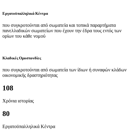
Εργατοϋπαλληλικά Κέντρα
που συγκροτούνται από σωματεία και τοπικά παραρτήματα
πανελλαδικών σωματείων που έχουν την έδρα τους εντός των
ορίων του κάθε νομού
Κλαδικές Ομοσπονδίες
που συγκροτούνται από σωματεία των ίδιων ή συναφών κλάδων
οικονομικής δραστηριότητας
108
Χρόνια ιστορίας
80
Εργατοϋπαλληλικά Κέντρα