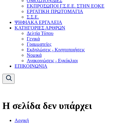
ΟΜΟΣΠΟΝΔΙΕΣ
ΕΚΠΡΟΣΩΠΟΙ Γ.Σ.Ε.Ε. ΣΤΗΝ ΕΟΚΕ
ΕΡΓΑΤΙΚΗ ΠΡΩΤΟΜΑΓΙΑ
Σ.Σ.Ε.
ΨΗΦΙΑΚΑ ΕΡΓΑΛΕΙΑ
ΚΑΤΗΓΟΡΙΕΣ ΑΡΘΡΩΝ
Δελτία Τύπου
Γενικά
Γραμματείες
Εκδηλώσεις - Κινητοποιήσεις
Νομικά
Ανακοινώσεις - Εγκύκλιοι
ΕΠΙΚΟΙΝΩΝΙΑ
Η σελίδα δεν υπάρχει
Αρχική