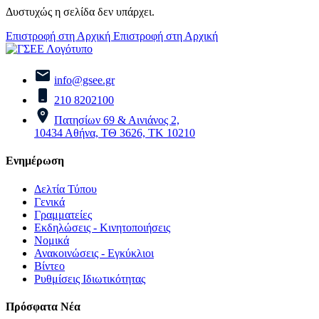
Δυστυχώς η σελίδα δεν υπάρχει.
Επιστροφή στη Αρχική
Επιστροφή στη Αρχική
info@gsee.gr
210 8202100
Πατησίων 69 & Αινιάνος 2,
10434 Αθήνα, ΤΘ 3626, ΤΚ 10210
Ενημέρωση
Δελτία Τύπου
Γενικά
Γραμματείες
Εκδηλώσεις - Κινητοποιήσεις
Νομικά
Ανακοινώσεις - Εγκύκλιοι
Βίντεο
Ρυθμίσεις Ιδιωτικότητας
Πρόσφατα Νέα