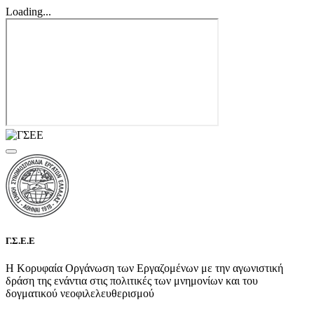
Loading...
Γ.Σ.Ε.Ε
Η Κορυφαία Οργάνωση των Εργαζομένων με την αγωνιστική
δράση της ενάντια στις πολιτικές των μνημονίων και του
δογματικού νεοφιλελευθερισμού