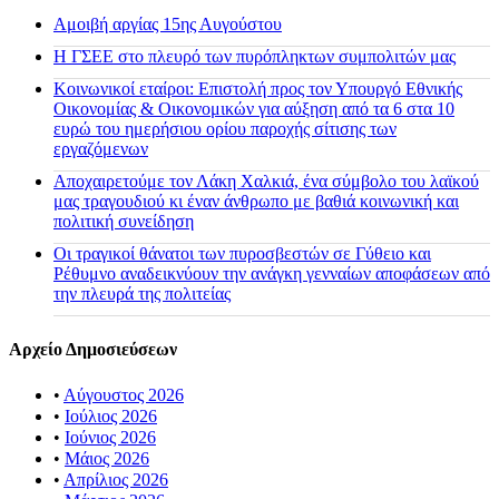
Αμοιβή αργίας 15ης Αυγούστου
H ΓΣΕΕ στο πλευρό των πυρόπληκτων συμπολιτών μας
Κοινωνικοί εταίροι: Επιστολή προς τον Υπουργό Εθνικής
Οικονομίας & Οικονομικών για αύξηση από τα 6 στα 10
ευρώ του ημερήσιου ορίου παροχής σίτισης των
εργαζόμενων
Αποχαιρετούμε τον Λάκη Χαλκιά, ένα σύμβολο του λαϊκού
μας τραγουδιού κι έναν άνθρωπο με βαθιά κοινωνική και
πολιτική συνείδηση
Οι τραγικοί θάνατοι των πυροσβεστών σε Γύθειο και
Ρέθυμνο αναδεικνύουν την ανάγκη γενναίων αποφάσεων από
την πλευρά της πολιτείας
Αρχείο Δημοσιεύσεων
•
Αύγουστος 2026
•
Ιούλιος 2026
•
Ιούνιος 2026
•
Μάιος 2026
•
Απρίλιος 2026