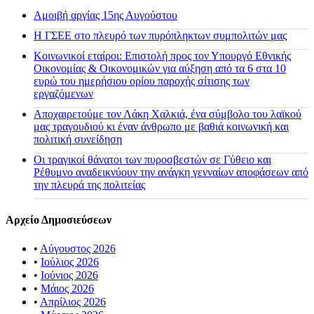
Αμοιβή αργίας 15ης Αυγούστου
H ΓΣΕΕ στο πλευρό των πυρόπληκτων συμπολιτών μας
Κοινωνικοί εταίροι: Επιστολή προς τον Υπουργό Εθνικής
Οικονομίας & Οικονομικών για αύξηση από τα 6 στα 10
ευρώ του ημερήσιου ορίου παροχής σίτισης των
εργαζόμενων
Αποχαιρετούμε τον Λάκη Χαλκιά, ένα σύμβολο του λαϊκού
μας τραγουδιού κι έναν άνθρωπο με βαθιά κοινωνική και
πολιτική συνείδηση
Οι τραγικοί θάνατοι των πυροσβεστών σε Γύθειο και
Ρέθυμνο αναδεικνύουν την ανάγκη γενναίων αποφάσεων από
την πλευρά της πολιτείας
Αρχείο Δημοσιεύσεων
•
Αύγουστος 2026
•
Ιούλιος 2026
•
Ιούνιος 2026
•
Μάιος 2026
•
Απρίλιος 2026