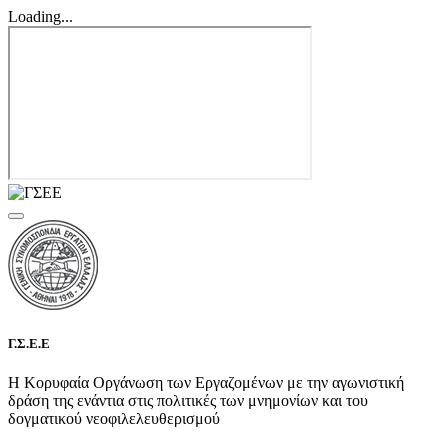
Loading...
Γ.Σ.Ε.Ε
Η Κορυφαία Οργάνωση των Εργαζομένων με την αγωνιστική
δράση της ενάντια στις πολιτικές των μνημονίων και του
δογματικού νεοφιλελευθερισμού