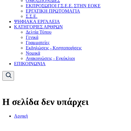
ΟΜΟΣΠΟΝΔΙΕΣ
ΕΚΠΡΟΣΩΠΟΙ Γ.Σ.Ε.Ε. ΣΤΗΝ ΕΟΚΕ
ΕΡΓΑΤΙΚΗ ΠΡΩΤΟΜΑΓΙΑ
Σ.Σ.Ε.
ΨΗΦΙΑΚΑ ΕΡΓΑΛΕΙΑ
ΚΑΤΗΓΟΡΙΕΣ ΑΡΘΡΩΝ
Δελτία Τύπου
Γενικά
Γραμματείες
Εκδηλώσεις - Κινητοποιήσεις
Νομικά
Ανακοινώσεις - Εγκύκλιοι
ΕΠΙΚΟΙΝΩΝΙΑ
Η σελίδα δεν υπάρχει
Αρχική