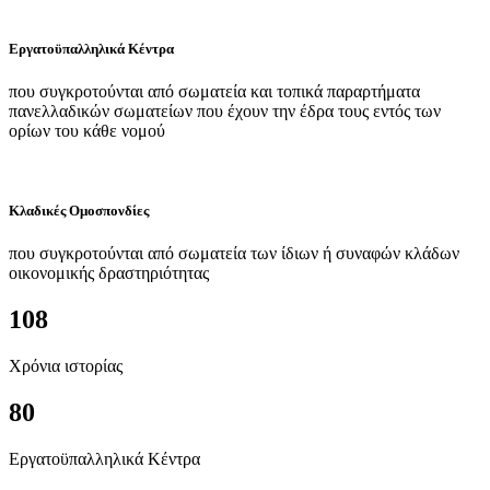
Εργατοϋπαλληλικά Κέντρα
που συγκροτούνται από σωματεία και τοπικά παραρτήματα
πανελλαδικών σωματείων που έχουν την έδρα τους εντός των
ορίων του κάθε νομού
Κλαδικές Ομοσπονδίες
που συγκροτούνται από σωματεία των ίδιων ή συναφών κλάδων
οικονομικής δραστηριότητας
108
Χρόνια ιστορίας
80
Εργατοϋπαλληλικά Κέντρα