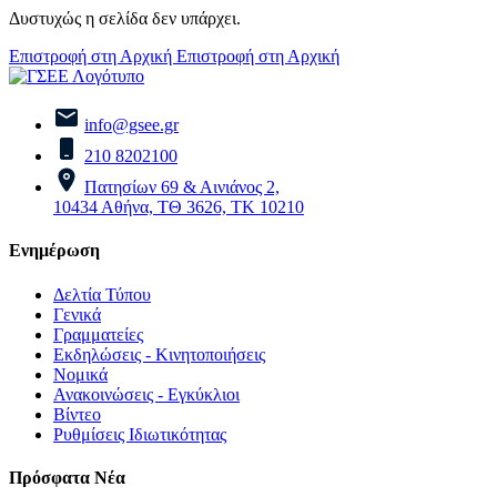
Δυστυχώς η σελίδα δεν υπάρχει.
Επιστροφή στη Αρχική
Επιστροφή στη Αρχική
info@gsee.gr
210 8202100
Πατησίων 69 & Αινιάνος 2,
10434 Αθήνα, ΤΘ 3626, ΤΚ 10210
Ενημέρωση
Δελτία Τύπου
Γενικά
Γραμματείες
Εκδηλώσεις - Κινητοποιήσεις
Νομικά
Ανακοινώσεις - Εγκύκλιοι
Βίντεο
Ρυθμίσεις Ιδιωτικότητας
Πρόσφατα Νέα