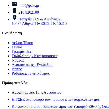
info@gsee.gr
210 8202100
Πατησίων 69 & Αινιάνος 2,
10434 Αθήνα, ΤΘ 3626, ΤΚ 10210
Ενημέρωση
Δελτία Τύπου
Γενικά
Γραμματείες
Εκδηλώσεις - Κινητοποιήσεις
Νομικά
Ανακοινώσεις - Εγκύκλιοι
Βίντεο
Ρυθμίσεις Ιδιωτικότητας
Πρόσφατα Νέα
Αμοιβή αργίας 15ης Αυγούστου
H ΓΣΕΕ στο πλευρό των πυρόπληκτων συμπολιτών μας
Κοινωνικοί εταίροι: Επιστολή προς τον Υπουργό Εθνικής Οικ