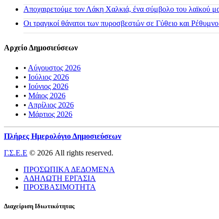
Αποχαιρετούμε τον Λάκη Χαλκιά, ένα σύμβολο του λαϊκού μας
Οι τραγικοί θάνατοι των πυροσβεστών σε Γύθειο και Ρέθυμνο
Αρχείο Δημοσιεύσεων
•
Αύγουστος 2026
•
Ιούλιος 2026
•
Ιούνιος 2026
•
Μάιος 2026
•
Απρίλιος 2026
•
Μάρτιος 2026
Πλήρες Ημερολόγιο Δημοσιεύσεων
Γ.Σ.Ε.Ε
© 2026 All rights reserved.
ΠΡΟΣΩΠΙΚΑ ΔΕΔΟΜΕΝΑ
ΑΔΗΛΩΤΗ ΕΡΓΑΣΙΑ
ΠΡΟΣΒΑΣΙΜΟΤΗΤΑ
Διαχείριση Ιδιωτικότητας