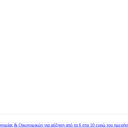
ονομίας & Οικονομικών για αύξηση από τα 6 στα 10 ευρώ του ημερήσ