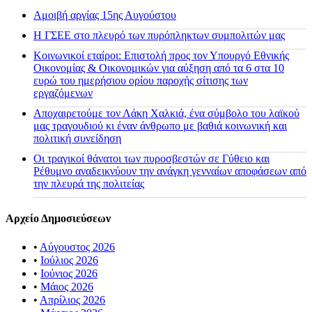
Αμοιβή αργίας 15ης Αυγούστου
H ΓΣΕΕ στο πλευρό των πυρόπληκτων συμπολιτών μας
Κοινωνικοί εταίροι: Επιστολή προς τον Υπουργό Εθνικής
Οικονομίας & Οικονομικών για αύξηση από τα 6 στα 10
ευρώ του ημερήσιου ορίου παροχής σίτισης των
εργαζόμενων
Αποχαιρετούμε τον Λάκη Χαλκιά, ένα σύμβολο του λαϊκού
μας τραγουδιού κι έναν άνθρωπο με βαθιά κοινωνική και
πολιτική συνείδηση
Οι τραγικοί θάνατοι των πυροσβεστών σε Γύθειο και
Ρέθυμνο αναδεικνύουν την ανάγκη γενναίων αποφάσεων από
την πλευρά της πολιτείας
Αρχείο Δημοσιεύσεων
•
Αύγουστος 2026
•
Ιούλιος 2026
•
Ιούνιος 2026
•
Μάιος 2026
•
Απρίλιος 2026