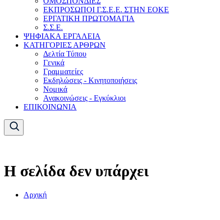
ΟΜΟΣΠΟΝΔΙΕΣ
ΕΚΠΡΟΣΩΠΟΙ Γ.Σ.Ε.Ε. ΣΤΗΝ ΕΟΚΕ
ΕΡΓΑΤΙΚΗ ΠΡΩΤΟΜΑΓΙΑ
Σ.Σ.Ε.
ΨΗΦΙΑΚΑ ΕΡΓΑΛΕΙΑ
ΚΑΤΗΓΟΡΙΕΣ ΑΡΘΡΩΝ
Δελτία Τύπου
Γενικά
Γραμματείες
Εκδηλώσεις - Κινητοποιήσεις
Νομικά
Ανακοινώσεις - Εγκύκλιοι
ΕΠΙΚΟΙΝΩΝΙΑ
Η σελίδα δεν υπάρχει
Αρχική