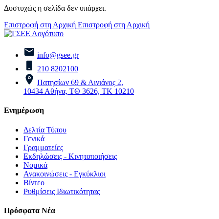
Δυστυχώς η σελίδα δεν υπάρχει.
Επιστροφή στη Αρχική
Επιστροφή στη Αρχική
info@gsee.gr
210 8202100
Πατησίων 69 & Αινιάνος 2,
10434 Αθήνα, ΤΘ 3626, ΤΚ 10210
Ενημέρωση
Δελτία Τύπου
Γενικά
Γραμματείες
Εκδηλώσεις - Κινητοποιήσεις
Νομικά
Ανακοινώσεις - Εγκύκλιοι
Βίντεο
Ρυθμίσεις Ιδιωτικότητας
Πρόσφατα Νέα