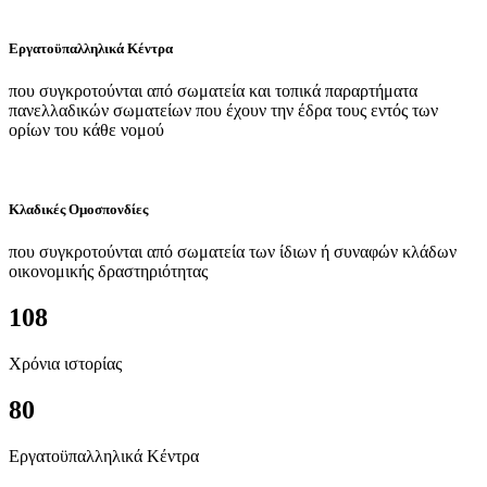
Εργατοϋπαλληλικά Κέντρα
που συγκροτούνται από σωματεία και τοπικά παραρτήματα
πανελλαδικών σωματείων που έχουν την έδρα τους εντός των
ορίων του κάθε νομού
Κλαδικές Ομοσπονδίες
που συγκροτούνται από σωματεία των ίδιων ή συναφών κλάδων
οικονομικής δραστηριότητας
108
Χρόνια ιστορίας
80
Εργατοϋπαλληλικά Κέντρα