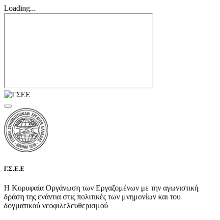
Loading...
Γ.Σ.Ε.Ε
Η Κορυφαία Οργάνωση των Εργαζομένων με την αγωνιστική
δράση της ενάντια στις πολιτικές των μνημονίων και του
δογματικού νεοφιλελευθερισμού