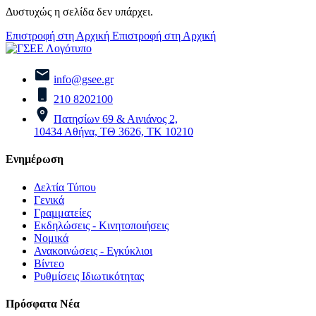
Δυστυχώς η σελίδα δεν υπάρχει.
Επιστροφή στη Αρχική
Επιστροφή στη Αρχική
info@gsee.gr
210 8202100
Πατησίων 69 & Αινιάνος 2,
10434 Αθήνα, ΤΘ 3626, ΤΚ 10210
Ενημέρωση
Δελτία Τύπου
Γενικά
Γραμματείες
Εκδηλώσεις - Κινητοποιήσεις
Νομικά
Ανακοινώσεις - Εγκύκλιοι
Βίντεο
Ρυθμίσεις Ιδιωτικότητας
Πρόσφατα Νέα