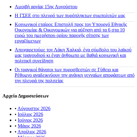
Αμοιβή αργίας 15ης Αυγούστου
H ΓΣΕΕ στο πλευρό των πυρόπληκτων συμπολιτών μας
Κοινωνικοί εταίροι: Επιστολή προς τον Υπουργό Εθνικής
Οικονομίας & Οικονομικών για αύξηση από τα 6 στα 10
ευρώ του ημερήσιου ορίου παροχής σίτισης των
εργαζόμενων
Αποχαιρετούμε τον Λάκη Χαλκιά, ένα σύμβολο του λαϊκού
μας τραγουδιού κι έναν άνθρωπο με βαθιά κοινωνική και
πολιτική συνείδηση
Οι τραγικοί θάνατοι των πυροσβεστών σε Γύθειο και
Ρέθυμνο αναδεικνύουν την ανάγκη γενναίων αποφάσεων από
την πλευρά της πολιτείας
Αρχείο Δημοσιεύσεων
•
Αύγουστος 2026
•
Ιούλιος 2026
•
Ιούνιος 2026
•
Μάιος 2026
•
Απρίλιος 2026