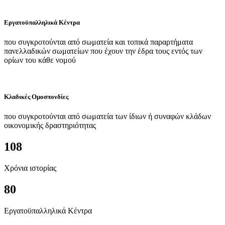
Εργατοϋπαλληλικά Κέντρα
που συγκροτούνται από σωματεία και τοπικά παραρτήματα
πανελλαδικών σωματείων που έχουν την έδρα τους εντός των
ορίων του κάθε νομού
Κλαδικές Ομοσπονδίες
που συγκροτούνται από σωματεία των ίδιων ή συναφών κλάδων
οικονομικής δραστηριότητας
108
Χρόνια ιστορίας
80
Εργατοϋπαλληλικά Κέντρα