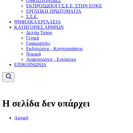
ΟΜΟΣΠΟΝΔΙΕΣ
ΕΚΠΡΟΣΩΠΟΙ Γ.Σ.Ε.Ε. ΣΤΗΝ ΕΟΚΕ
ΕΡΓΑΤΙΚΗ ΠΡΩΤΟΜΑΓΙΑ
Σ.Σ.Ε.
ΨΗΦΙΑΚΑ ΕΡΓΑΛΕΙΑ
ΚΑΤΗΓΟΡΙΕΣ ΑΡΘΡΩΝ
Δελτία Τύπου
Γενικά
Γραμματείες
Εκδηλώσεις - Κινητοποιήσεις
Νομικά
Ανακοινώσεις - Εγκύκλιοι
ΕΠΙΚΟΙΝΩΝΙΑ
Η σελίδα δεν υπάρχει
Αρχική