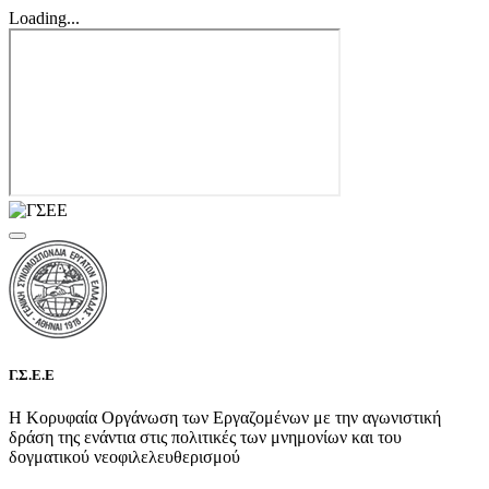
Loading...
Γ.Σ.Ε.Ε
Η Κορυφαία Οργάνωση των Εργαζομένων με την αγωνιστική
δράση της ενάντια στις πολιτικές των μνημονίων και του
δογματικού νεοφιλελευθερισμού