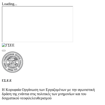
Loading...
Γ.Σ.Ε.Ε
Η Κορυφαία Οργάνωση των Εργαζομένων με την αγωνιστική
δράση της ενάντια στις πολιτικές των μνημονίων και του
δογματικού νεοφιλελευθερισμού