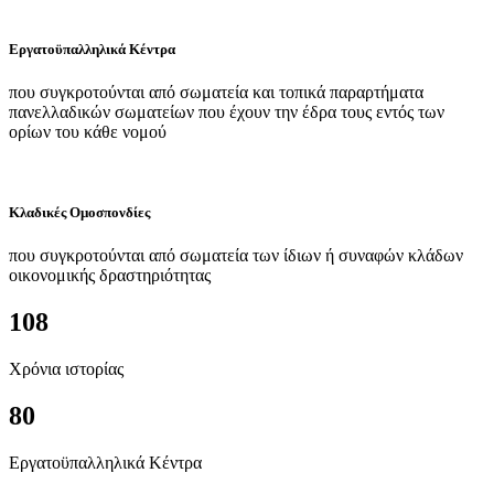
Εργατοϋπαλληλικά Κέντρα
που συγκροτούνται από σωματεία και τοπικά παραρτήματα
πανελλαδικών σωματείων που έχουν την έδρα τους εντός των
ορίων του κάθε νομού
Κλαδικές Ομοσπονδίες
που συγκροτούνται από σωματεία των ίδιων ή συναφών κλάδων
οικονομικής δραστηριότητας
108
Χρόνια ιστορίας
80
Εργατοϋπαλληλικά Κέντρα