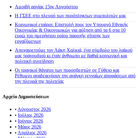
Αμοιβή αργίας 15ης Αυγούστου
H ΓΣΕΕ στο πλευρό των πυρόπληκτων συμπολιτών μας
Κοινωνικοί εταίροι: Επιστολή προς τον Υπουργό Εθνικής
Οικονομίας & Οικονομικών για αύξηση από τα 6 στα 10
ευρώ του ημερήσιου ορίου παροχής σίτισης των
εργαζόμενων
Αποχαιρετούμε τον Λάκη Χαλκιά, ένα σύμβολο του λαϊκού
μας τραγουδιού κι έναν άνθρωπο με βαθιά κοινωνική και
πολιτική συνείδηση
Οι τραγικοί θάνατοι των πυροσβεστών σε Γύθειο και
Ρέθυμνο αναδεικνύουν την ανάγκη γενναίων αποφάσεων από
την πλευρά της πολιτείας
Αρχείο Δημοσιεύσεων
•
Αύγουστος 2026
•
Ιούλιος 2026
•
Ιούνιος 2026
•
Μάιος 2026
•
Απρίλιος 2026