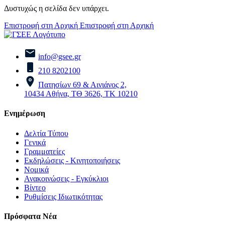
Δυστυχώς η σελίδα δεν υπάρχει.
Επιστροφή στη Αρχική
Επιστροφή στη Αρχική
info@gsee.gr
210 8202100
Πατησίων 69 & Αινιάνος 2,
10434 Αθήνα, ΤΘ 3626, ΤΚ 10210
Ενημέρωση
Δελτία Τύπου
Γενικά
Γραμματείες
Εκδηλώσεις - Κινητοποιήσεις
Νομικά
Ανακοινώσεις - Εγκύκλιοι
Βίντεο
Ρυθμίσεις Ιδιωτικότητας
Πρόσφατα Νέα